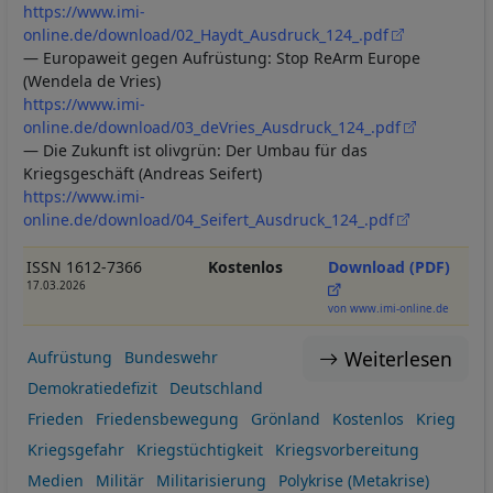
https://www.imi-
online.de/download/02_Haydt_Ausdruck_124_.pdf
— Europaweit gegen Aufrüstung: Stop ReArm Europe
(Wendela de Vries)
https://www.imi-
online.de/download/03_deVries_Ausdruck_124_.pdf
— Die Zukunft ist olivgrün: Der Umbau für das
Kriegsgeschäft (Andreas Seifert)
https://www.imi-
online.de/download/04_Seifert_Ausdruck_124_.pdf
ISSN 1612-7366
Kostenlos
Download (PDF)
17.03.2026
von www.imi-online.de
Weiterlesen
Aufrüstung
Bundeswehr
Demokratiedefizit
Deutschland
Frieden
Friedensbewegung
Grönland
Kostenlos
Krieg
Kriegsgefahr
Kriegstüchtigkeit
Kriegsvorbereitung
Medien
Militär
Militarisierung
Polykrise (Metakrise)