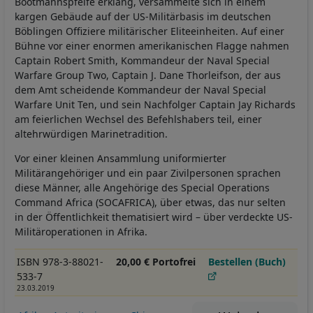
Bootmannspfeife erklang, versammelte sich in einem
kargen Gebäude auf der US-Militärbasis im deutschen
Böblingen Offiziere militärischer Eliteeinheiten. Auf einer
Bühne vor einer enormen amerikanischen Flagge nahmen
Captain Robert Smith, Kommandeur der Naval Special
Warfare Group Two, Captain J. Dane Thorleifson, der aus
dem Amt scheidende Kommandeur der Naval Special
Warfare Unit Ten, und sein Nachfolger Captain Jay Richards
am feierlichen Wechsel des Befehlshabers teil, einer
altehrwürdigen Marinetradition.
Vor einer kleinen Ansammlung uniformierter
Militärangehöriger und ein paar Zivilpersonen sprachen
diese Männer, alle Angehörige des Special Operations
Command Africa (SOCAFRICA), über etwas, das nur selten
in der Öffentlichkeit thematisiert wird – über verdeckte US-
Militäroperationen in Afrika.
ISBN 978-3-88021-
20,00 € Portofrei
Bestellen (Buch)
533-7
23.03.2019