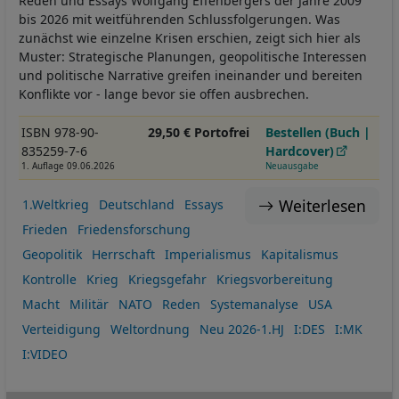
Reden und Essays Wolfgang Effenbergers der Jahre 2009
bis 2026 mit weitführenden Schlussfolgerungen. Was
zunächst wie einzelne Krisen erschien, zeigt sich hier als
Muster: Strategische Planungen, geopolitische Interessen
und politische Narrative greifen ineinander und bereiten
Konflikte vor - lange bevor sie offen ausbrechen.
ISBN 978-90-
29,50 € Portofrei
Bestellen (Buch |
835259-7-6
Hardcover)
1. Auflage 09.06.2026
Neuausgabe
Weiterlesen
1.Weltkrieg
Deutschland
Essays
Frieden
Friedensforschung
Geopolitik
Herrschaft
Imperialismus
Kapitalismus
Kontrolle
Krieg
Kriegsgefahr
Kriegsvorbereitung
Macht
Militär
NATO
Reden
Systemanalyse
USA
Verteidigung
Weltordnung
Neu 2026-1.HJ
I:DES
I:MK
I:VIDEO