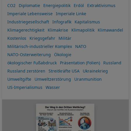
CO2
Diplomatie
Energiepolitik
Erdöl
Extraktivismus
Imperiale Lebensweise
Imperiale Linke
Industriegesellschaft
Infografik
Kapitalismus
Klimagerechtigkeit
Klimakrise
Klimapolitik
Klimawandel
Kostenlos
Kriegsgefahr
Militär
Militärisch-industrieller Komplex
NATO
NATO-Osterweiterung
Ökologie
ökologischer Fußabdruck
Präsentation (Folien)
Russland
Russland zerstören
Streitkräfte USA
Ukrainekrieg
Umweltgifte
Umweltzerstörung
Uranmunition
US-Imperialismus
Wasser