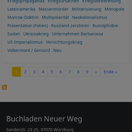
Kriegspropaganda
Kriegsursachen
Kriegsvorbereitung
Lateinamerika
Massenmörder
Militarisierung
Monopole
Monroe-Doktrin
Multipolarität
Neokolonialismus
Präsentation (Folien)
Russland zerstören
Russophobie
Sudan
Ukrainekrieg
Unternehmen Barbarossa
US-Imperialismus
Vernichtungskrieg
Völkermord / Genozid
Neu
Seitennummerierung
Seite
Seite
Seite
Seite
Seite
Seite
Seite
Seite
Seite
Nächste Seite
Letzte Seite
1
2
3
4
5
6
7
8
9
››
Ende »
Buchladen Neuer Weg
Sanderstr. 23-25, 97070 Würzburg