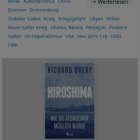
Weiterlesen
Afrika
Autoritarismus
China
Drohnen
Drohnenkrieg
Globaler Süden
Krieg
Kriegsgefahr
Libyen
Militär
Neuer Kalter Krieg
Obama, Barack
Pentagon
Piraterie
Sudan
US-Imperialismus
USA
Neu 2019-1.HJ
I:DES
I:MK