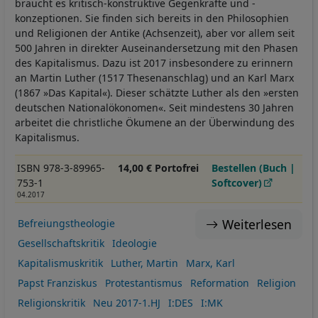
braucht es kritisch-konstruktive Gegenkräfte und -
konzeptionen. Sie finden sich bereits in den Philosophien
und Religionen der Antike (Achsenzeit), aber vor allem seit
500 Jahren in direkter Auseinandersetzung mit den Phasen
des Kapitalismus. Dazu ist 2017 insbesondere zu erinnern
an Martin Luther (1517 Thesenanschlag) und an Karl Marx
(1867 »Das Kapital«). Dieser schätzte Luther als den »ersten
deutschen Nationalökonomen«. Seit mindestens 30 Jahren
arbeitet die christliche Ökumene an der Überwindung des
Kapitalismus.
ISBN 978-3-89965-
14,00 € Portofrei
Bestellen (Buch |
753-1
Softcover)
04.2017
Weiterlesen
Befreiungstheologie
Gesellschaftskritik
Ideologie
Kapitalismuskritik
Luther, Martin
Marx, Karl
Papst Franziskus
Protestantismus
Reformation
Religion
Religionskritik
Neu 2017-1.HJ
I:DES
I:MK