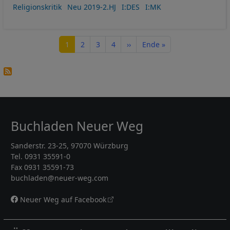
Religionskritik
Neu 2019-2.HJ
I:DES
I:MK
Seitennummerierung
Seite
Seite
Seite
Seite
Nächste Seite
Letzte Seite
1
2
3
4
››
Ende »
Buchladen Neuer Weg
Sanderstr. 23-25, 97070 Würzburg
Tel. 0931 35591-0
Fax 0931 35591-73
buchladen@neuer-weg.com
Neuer Weg auf Facebook