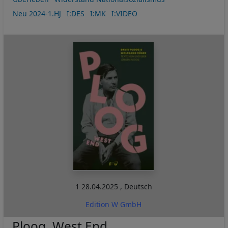
Neu 2024-1.HJ
I:DES
I:MK
I:VIDEO
1
28.04.2025
,
Deutsch
Edition W GmbH
Ploog. West End