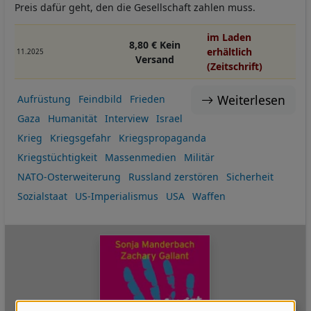
Preis dafür geht, den die Gesellschaft zahlen muss.
im Laden
8,80 € Kein
erhältlich
11.2025
Versand
(Zeitschrift)
Weiterlesen
Aufrüstung
Feindbild
Frieden
Gaza
Humanität
Interview
Israel
Krieg
Kriegsgefahr
Kriegspropaganda
Kriegstüchtigkeit
Massenmedien
Militär
NATO-Osterweiterung
Russland zerstören
Sicherheit
Sozialstaat
US-Imperialismus
USA
Waffen