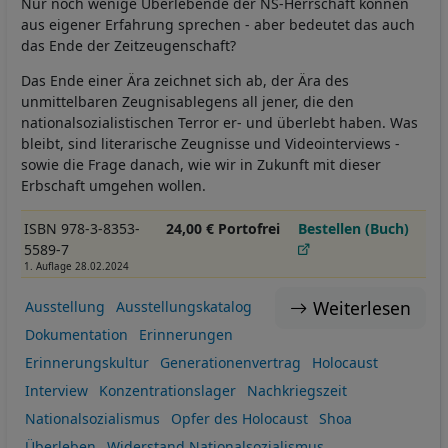
Nur noch wenige Überlebende der NS-Herrschaft können
aus eigener Erfahrung sprechen - aber bedeutet das auch
das Ende der Zeitzeugenschaft?
Das Ende einer Ära zeichnet sich ab, der Ära des
unmittelbaren Zeugnisablegens all jener, die den
nationalsozialistischen Terror er- und überlebt haben. Was
bleibt, sind literarische Zeugnisse und Videointerviews -
sowie die Frage danach, wie wir in Zukunft mit dieser
Erbschaft umgehen wollen.
ISBN 978-3-8353-
24,00 € Portofrei
Bestellen (Buch)
5589-7
1. Auflage 28.02.2024
Weiterlesen
Ausstellung
Ausstellungskatalog
Dokumentation
Erinnerungen
Erinnerungskultur
Generationenvertrag
Holocaust
Interview
Konzentrationslager
Nachkriegszeit
Nationalsozialismus
Opfer des Holocaust
Shoa
Überleben
Widerstand Nationalsozialismus