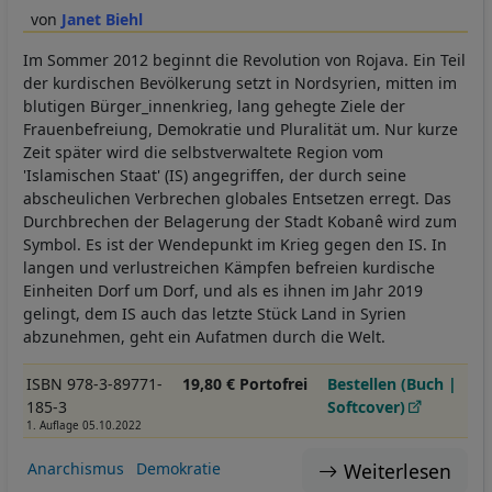
Janet Biehl
Im Sommer 2012 beginnt die Revolution von Rojava. Ein Teil
der kurdischen Bevölkerung setzt in Nordsyrien, mitten im
blutigen Bürger_innenkrieg, lang gehegte Ziele der
Frauenbefreiung, Demokratie und Pluralität um. Nur kurze
Zeit später wird die selbstverwaltete Region vom
'Islamischen Staat' (IS) angegriffen, der durch seine
abscheulichen Verbrechen globales Entsetzen erregt. Das
Durchbrechen der Belagerung der Stadt Kobanê wird zum
Symbol. Es ist der Wendepunkt im Krieg gegen den IS. In
langen und verlustreichen Kämpfen befreien kurdische
Einheiten Dorf um Dorf, und als es ihnen im Jahr 2019
gelingt, dem IS auch das letzte Stück Land in Syrien
abzunehmen, geht ein Aufatmen durch die Welt.
ISBN 978-3-89771-
19,80 € Portofrei
Bestellen (Buch |
185-3
Softcover)
1. Auflage 05.10.2022
Weiterlesen
Anarchismus
Demokratie