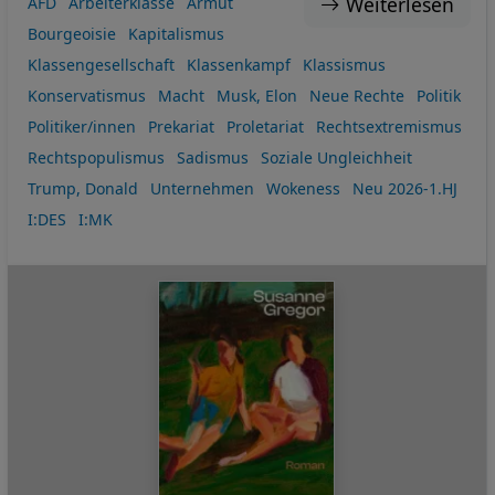
Weiterlesen
AFD
Arbeiterklasse
Armut
Bourgeoisie
Kapitalismus
Klassengesellschaft
Klassenkampf
Klassismus
Konservatismus
Macht
Musk, Elon
Neue Rechte
Politik
Politiker/innen
Prekariat
Proletariat
Rechtsextremismus
Rechtspopulismus
Sadismus
Soziale Ungleichheit
Trump, Donald
Unternehmen
Wokeness
Neu 2026-1.HJ
I:DES
I:MK