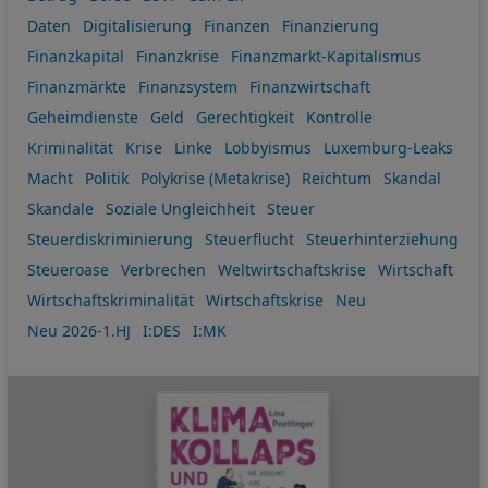
Daten
Digitalisierung
Finanzen
Finanzierung
Finanzkapital
Finanzkrise
Finanzmarkt-Kapitalismus
Finanzmärkte
Finanzsystem
Finanzwirtschaft
Geheimdienste
Geld
Gerechtigkeit
Kontrolle
Kriminalität
Krise
Linke
Lobbyismus
Luxemburg-Leaks
Macht
Politik
Polykrise (Metakrise)
Reichtum
Skandal
Skandale
Soziale Ungleichheit
Steuer
Steuerdiskriminierung
Steuerflucht
Steuerhinterziehung
Steueroase
Verbrechen
Weltwirtschaftskrise
Wirtschaft
Wirtschaftskriminalität
Wirtschaftskrise
Neu
Neu 2026-1.HJ
I:DES
I:MK