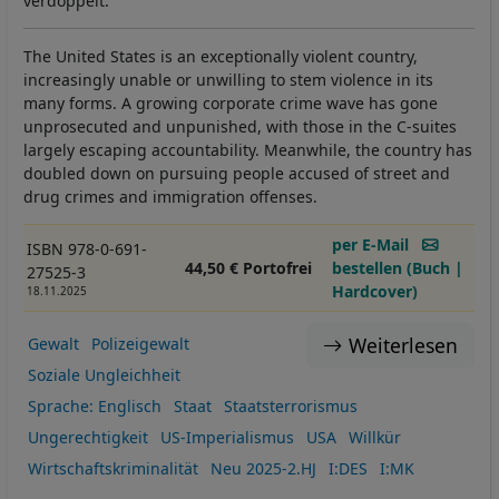
verdoppelt.
The United States is an exceptionally violent country,
increasingly unable or unwilling to stem violence in its
many forms. A growing corporate crime wave has gone
unprosecuted and unpunished, with those in the C-suites
largely escaping accountability. Meanwhile, the country has
doubled down on pursuing people accused of street and
drug crimes and immigration offenses.
per E-Mail
ISBN 978-0-691-
44,50 € Portofrei
bestellen (Buch |
27525-3
Hardcover)
18.11.2025
Weiterlesen
Gewalt
Polizeigewalt
Soziale Ungleichheit
Sprache: Englisch
Staat
Staatsterrorismus
Ungerechtigkeit
US-Imperialismus
USA
Willkür
Wirtschaftskriminalität
Neu 2025-2.HJ
I:DES
I:MK