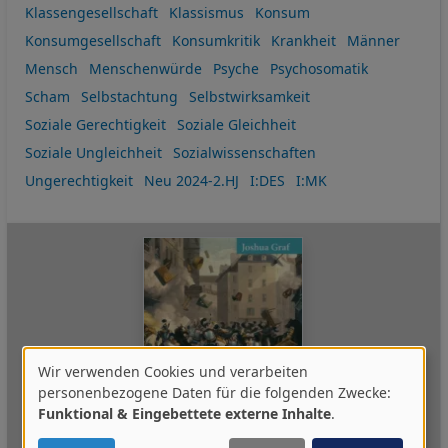
Klassengesellschaft
Klassismus
Konsum
Konsumgesellschaft
Konsumkritik
Krankheit
Männer
Mensch
Menschenwürde
Psyche
Psychosomatik
Scham
Selbstachtung
Selbstwirksamkeit
Soziale Gerechtigkeit
Soziale Gleichheit
Soziale Ungleichheit
Sozialwissenschaften
Ungerechtigkeit
Neu 2024-2.HJ
I:DES
I:MK
Wir verwenden Cookies und verarbeiten
Verwendung
personenbezogene Daten für die folgenden Zwecke:
Funktional & Eingebettete externe Inhalte
.
von