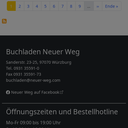
Seite
Seite
Seite
Seite
Seite
Seite
Seite
Seite
Seite
Nächste Seite
Letzte Seite
1
2
3
4
5
6
7
8
9
…
››
Ende »
Buchladen Neuer Weg
Sanderstr. 23-25, 97070 Würzburg
Tel. 0931 35591-0
Fax 0931 35591-73
buchladen@neuer-weg.com
Neuer Weg auf Facebook
Öffnungszeiten und Bestellhotline
Mo-Fr 09:00 bis 19:00 Uhr