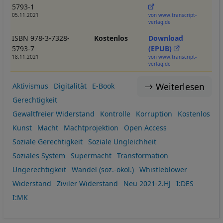
5793-1
05.11.2021
von www.transcript-
verlag.de
ISBN 978-3-7328-
Kostenlos
Download
5793-7
(EPUB)
18.11.2021
von www.transcript-
verlag.de
Weiterlesen
Aktivismus
Digitalität
E-Book
Gerechtigkeit
Gewaltfreier Widerstand
Kontrolle
Korruption
Kostenlos
Kunst
Macht
Machtprojektion
Open Access
Soziale Gerechtigkeit
Soziale Ungleichheit
Soziales System
Supermacht
Transformation
Ungerechtigkeit
Wandel (soz.-ökol.)
Whistleblower
Widerstand
Ziviler Widerstand
Neu 2021-2.HJ
I:DES
I:MK
Seitennummerierung