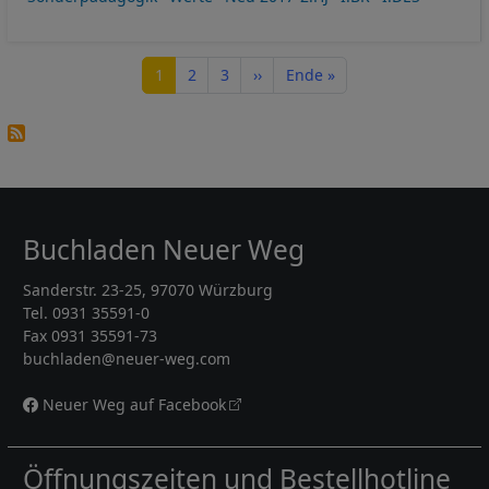
Seitennummerierung
Seite
Seite
Seite
Nächste Seite
Letzte Seite
1
2
3
››
Ende »
Buchladen Neuer Weg
Sanderstr. 23-25, 97070 Würzburg
Tel. 0931 35591-0
Fax 0931 35591-73
buchladen@neuer-weg.com
Neuer Weg auf Facebook
Öffnungszeiten und Bestellhotline