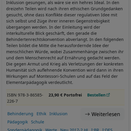
Inklusion gesungen, als wäre sie ein hehres Ideal. In den
dreizehn Teilen wird nach ihren ethischen Grundgedanken
gesucht, ohne dass Konflikte dieser regulativen Idee mit
sich selbst und Züge ihrer inneren Gegenstrebigkeit
übergangen werden. In der Einleitung wird der
interkulturelle Blick geschärft, den gerade die
Behindertenrechtskonvention abverlangt. In den folgenden
Teilen bildet die Mitte die herausfordernde Idee der
menschlichen Würde, wobei Zusammenhänge zwischen ihr
und dem Menschenrecht auf Ernährung gedacht werden.
Die gegen Armut und Krieg als Verletzungen der konkreten
Humanität sich auflehnende Konvention wird dann in ihren
Wirkungen auf Montessori-Schulen und auf das Feld der
Elementarpädagogik verdeutlicht.
ISBN 978-3-86585-
23,90 € Portofrei
Bestellen
226-7
Weiterlesen
Behinderung
Ethik
Inklusion
Pädagogik
Schule
Sonderpädagogik
Werte
Neu 2017-2.HJ
I:BR
I:DES