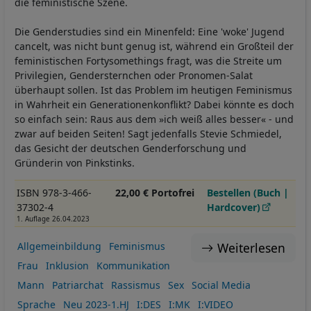
die feministische Szene.
Die Genderstudies sind ein Minenfeld: Eine 'woke' Jugend
cancelt, was nicht bunt genug ist, während ein Großteil der
feministischen Fortysomethings fragt, was die Streite um
Privilegien, Gendersternchen oder Pronomen-Salat
überhaupt sollen. Ist das Problem im heutigen Feminismus
in Wahrheit ein Generationenkonflikt? Dabei könnte es doch
so einfach sein: Raus aus dem »ich weiß alles besser« - und
zwar auf beiden Seiten! Sagt jedenfalls Stevie Schmiedel,
das Gesicht der deutschen Genderforschung und
Gründerin von Pinkstinks.
ISBN 978-3-466-
22,00 € Portofrei
Bestellen (Buch |
37302-4
Hardcover)
1. Auflage 26.04.2023
Weiterlesen
Allgemeinbildung
Feminismus
Frau
Inklusion
Kommunikation
Mann
Patriarchat
Rassismus
Sex
Social Media
Sprache
Neu 2023-1.HJ
I:DES
I:MK
I:VIDEO