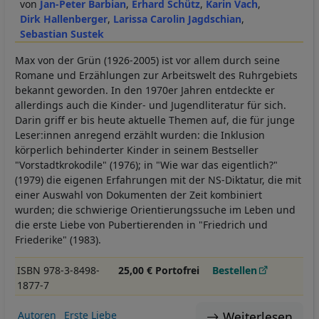
Jan-Peter Barbian
Erhard Schütz
Karin Vach
Dirk Hallenberger
Larissa Carolin Jagdschian
Sebastian Sustek
Max von der Grün (1926-2005) ist vor allem durch seine
Romane und Erzählungen zur Arbeitswelt des Ruhrgebiets
bekannt geworden. In den 1970er Jahren entdeckte er
allerdings auch die Kinder- und Jugendliteratur für sich.
Darin griff er bis heute aktuelle Themen auf, die für junge
Leser:innen anregend erzählt wurden: die Inklusion
körperlich behinderter Kinder in seinem Bestseller
"Vorstadtkrokodile" (1976); in "Wie war das eigentlich?"
(1979) die eigenen Erfahrungen mit der NS-Diktatur, die mit
einer Auswahl von Dokumenten der Zeit kombiniert
wurden; die schwierige Orientierungssuche im Leben und
die erste Liebe von Pubertierenden in "Friedrich und
Friederike" (1983).
ISBN 978-3-8498-
25,00 € Portofrei
Bestellen
1877-7
Weiterlesen
Autoren
Erste Liebe