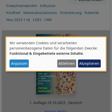
Erwachsenwerden
Inklusion
Kindheit
Nationalsozialismus
Orientierung
Pubertät
Neu 2023-1.HJ
I:DES
I:MK
Wir verwenden Cookies und verarbeiten
Verwendung
personenbezogene Daten für die folgenden Zwecke:
Funktional & Eingebettete externe Inhalte
.
von
personenbezogenen
Anpassen
Ablehnen
Akzeptieren
Daten
und
Cookies
1. Auflage
23.10.2023
,
Deutsch
Hanser Berlin