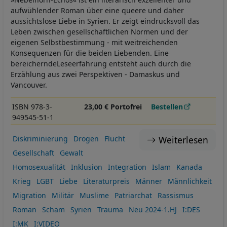
aufwühlender Roman über eine queere und daher
aussichtslose Liebe in Syrien. Er zeigt eindrucksvoll das
Leben zwischen gesellschaftlichen Normen und der
eigenen Selbstbestimmung - mit weitreichenden
Konsequenzen für die beiden Liebenden. Eine
bereicherndeLeseerfahrung entsteht auch durch die
Erzählung aus zwei Perspektiven - Damaskus und
Vancouver.
ISBN 978-3-
23,00 € Portofrei
Bestellen
949545-51-1
Weiterlesen
Diskriminierung
Drogen
Flucht
Gesellschaft
Gewalt
Homosexualität
Inklusion
Integration
Islam
Kanada
Krieg
LGBT
Liebe
Literaturpreis
Männer
Männlichkeit
Migration
Militär
Muslime
Patriarchat
Rassismus
Roman
Scham
Syrien
Trauma
Neu 2024-1.HJ
I:DES
I:MK
I:VIDEO