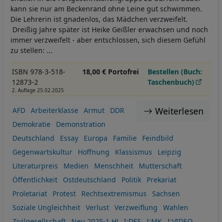
kann sie nur am Beckenrand ohne Leine gut schwimmen.
Die Lehrerin ist gnadenlos, das Mädchen verzweifelt.
Dreißig Jahre später ist Heike Geißler erwachsen und noch
immer verzweifelt - aber entschlossen, sich diesem Gefühl
zu stellen: ...
ISBN 978-3-518-
18,00 € Portofrei
Bestellen (Buch:
12873-2
Taschenbuch)
2. Auflage 25.02.2025
Weiterlesen
AFD
Arbeiterklasse
Armut
DDR
Demokratie
Demonstration
Deutschland
Essay
Europa
Familie
Feindbild
Gegenwartskultur
Hoffnung
Klassismus
Leipzig
Literaturpreis
Medien
Menschheit
Mutterschaft
Öffentlichkeit
Ostdeutschland
Politik
Prekariat
Proletariat
Protest
Rechtsextremismus
Sachsen
Soziale Ungleichheit
Verlust
Verzweiflung
Wahlen
Zivilgesellschaft
Neu 2025-1.HJ
I:DES
I:MK
I:VIDEO