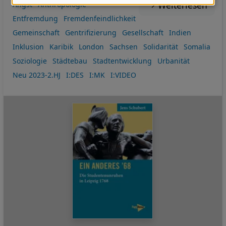
Daten
Weiterlesen
Angst
Anthropologie
und
Entfremdung
Fremdenfeindlichkeit
Cookies
Gemeinschaft
Gentrifizierung
Gesellschaft
Indien
Inklusion
Karibik
London
Sachsen
Solidarität
Somalia
Soziologie
Städtebau
Stadtentwicklung
Urbanität
Neu 2023-2.HJ
I:DES
I:MK
I:VIDEO