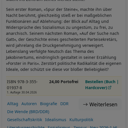
Sein erster Roman, »Spur der Steine«, machte ihn über
Nacht berühmt, gleichzeitig stieß er bei maßgeblichen
Funktionären auf Ablehnung: der Blick auf Alltag und
Widersprüche des Sozialismus zu ungestüm, zu frei, zu
anarchisch. Seinem nächsten Roman, »Auf der Suche nach
Gatt«, der Geschichte eines gescheiterten Parteisekretärs,
wird jahrelang die Druckgenehmigung verweigert.
Lebenslang verfolgte Neutsch das Thema des
Jakobinertums, eindringlich gestaltet in seiner Erzählung
»Forster in Paris«. Zerstört politische Radikalität die eigenen
Ideale, oder schützt sie diese vor bloßer Beliebigkeit?
ISBN 978-3-355-
24,00 Portofrei
Bestellen (Buch |
01937-8
Hardcover)
1. Auflage 30.04.2026
Weiterlesen
Alltag
Autoren
Biografie
DDR
Die Wende (BRD/DDR)
Gesellschaftskritik
Idealismus
Kulturpolitik
Literaturgeschichte
Sozialismus
Zensur
Neu 2026-1.HJ