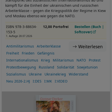
Standpunkt des sozialistischen Internationalismus ab und
kämpft für die Einheit der ukrainischen und russischen
Arbeiterklasse – gegen die Kriegspolitik der Regime in Kiew
und Moskau ebenso wie gegen die NATO.
ISBN 978-3-88634-
12,00 Portofrei
Bestellen (Buch |
153-5
Softcover)
1. Auflage 28.07.2026
Weiterlesen
Antimilitarismus
Arbeiterklasse
Freiheit
Frieden
Gefängnis
Internationalismus
Krieg
Militarismus
NATO
Protest
Protestbewegung
Russland
Solidarität
Sowjetunion
Sozialismus
Ukraine
Ukrainekrieg
Widerstand
Neu 2026-2.HJ
I:DES
I:MK
I:VIDEO