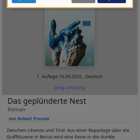
Daten
und
Cookies
1. Auflage
16.09.2025
,
Deutsch
Jung und Jung
Das geplünderte Nest
Roman
Robert Prosser
Zwischen Libanon und Tirol: Aus einer Reportage über die
Graffitiszene in Beirut wird eine Reise in die dunkle