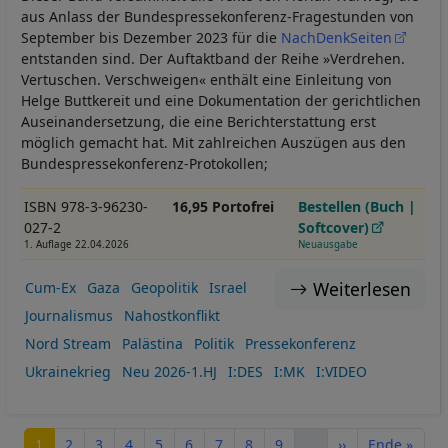
aus Anlass der Bundespressekonferenz-Fragestunden von
September bis Dezember 2023 für die
NachDenkSeiten
entstanden sind. Der Auftaktband der Reihe »Verdrehen.
Vertuschen. Verschweigen« enthält eine Einleitung von
Helge Buttkereit und eine Dokumentation der gerichtlichen
Auseinandersetzung, die eine Berichterstattung erst
möglich gemacht hat. Mit zahlreichen Auszügen aus den
Bundespressekonferenz-Protokollen;
ISBN 978-3-96230-
16,95 Portofrei
Bestellen (Buch |
027-2
Softcover)
1. Auflage 22.04.2026
Neuausgabe
Weiterlesen
Cum-Ex
Gaza
Geopolitik
Israel
Journalismus
Nahostkonflikt
Nord Stream
Palästina
Politik
Pressekonferenz
Ukrainekrieg
Neu 2026-1.HJ
I:DES
I:MK
I:VIDEO
Seitennummerierung
Seite
Seite
Seite
Seite
Seite
Seite
Seite
Seite
Seite
Nächste Seite
Letzte Seite
1
2
3
4
5
6
7
8
9
…
››
Ende »