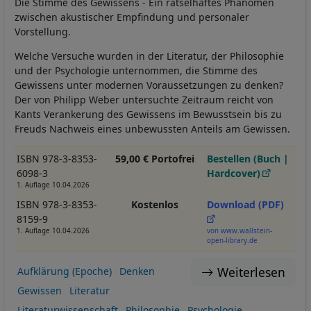
Die Stimme des Gewissens - Ein rätselhaftes Phänomen
zwischen akustischer Empfindung und personaler
Vorstellung.
Welche Versuche wurden in der Literatur, der Philosophie
und der Psychologie unternommen, die Stimme des
Gewissens unter modernen Voraussetzungen zu denken?
Der von Philipp Weber untersuchte Zeitraum reicht von
Kants Verankerung des Gewissens im Bewusstsein bis zu
Freuds Nachweis eines unbewussten Anteils am Gewissen.
ISBN 978-3-8353-
59,00 € Portofrei
Bestellen (Buch |
6098-3
Hardcover)
1. Auflage 10.04.2026
ISBN 978-3-8353-
Kostenlos
Download (PDF)
8159-9
1. Auflage 10.04.2026
von www.wallstein-
open-library.de
Weiterlesen
Aufklärung (Epoche)
Denken
Gewissen
Literatur
Literaturwissenschaft
Philosophie
Psychologie