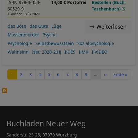
ISBN 978-3-453-
14,00 € Portofrei
Bestellen (Buch:
60529-9
Taschenbuch)
1. Auflage 13.07.2020
Weiterlesen
das Böse
das Gute
Lüge
Massenmörder
Psyche
Psychologie
Selbstbewusstsein
Sozialpsychologie
Wahnsinn
Neu 2020-2.HJ
I:DES
I:MK
I:VIDEO
Seitennummerierung
Seite
Seite
Seite
Seite
Seite
Seite
Seite
Seite
Seite
Nächste Seite
Letzte Seite
1
2
3
4
5
6
7
8
9
…
››
Ende »
Buchladen Neuer Weg
Sanderstr. 23-25, 97070 Würzburg