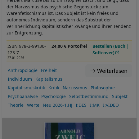
Herbert Marcuse bis zu Christopher Lasch, und zeigt, dass
der Narzissmus das psychische Gegenstück zum
Warenfetischismus ist. Das Subjekt ist kein freies und
autonomes Individuum, sondern das Substrat der
Verinnerlichung kapitalistischer Zwänge und ihrer Tendenz
zur Entgrenzung.
ISBN 978-3-99136-
24,00 € Portofrei
Bestellen (Buch |
123-7
Softcover)
27.01.2026
Weiterlesen
Anthropologie
Freiheit
Individuum
Kapitalismus
Kapitalismuskritik
Kritik
Narzissmus
Philosophie
Psychoanalyse
Psychologie
Selbstbestimmung
Subjekt
Theorie
Werte
Neu 2026-1.HJ
I:DES
I:MK
I:VIDEO