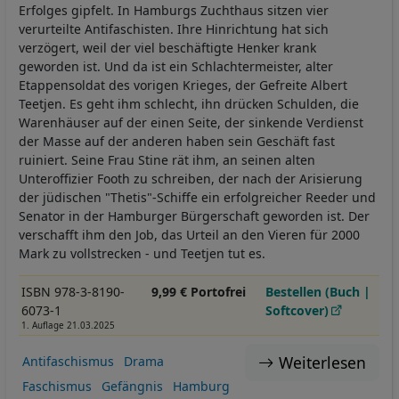
Erfolges gipfelt. In Hamburgs Zuchthaus sitzen vier
verurteilte Antifaschisten. Ihre Hinrichtung hat sich
verzögert, weil der viel beschäftigte Henker krank
geworden ist. Und da ist ein Schlachtermeister, alter
Etappensoldat des vorigen Krieges, der Gefreite Albert
Teetjen. Es geht ihm schlecht, ihn drücken Schulden, die
Warenhäuser auf der einen Seite, der sinkende Verdienst
der Masse auf der anderen haben sein Geschäft fast
ruiniert. Seine Frau Stine rät ihm, an seinen alten
Unteroffizier Footh zu schreiben, der nach der Arisierung
der jüdischen "Thetis"-Schiffe ein erfolgreicher Reeder und
Senator in der Hamburger Bürgerschaft geworden ist. Der
verschafft ihm den Job, das Urteil an den Vieren für 2000
Mark zu vollstrecken - und Teetjen tut es.
ISBN 978-3-8190-
9,99 € Portofrei
Bestellen (Buch |
6073-1
Softcover)
1. Auflage 21.03.2025
Weiterlesen
Antifaschismus
Drama
Faschismus
Gefängnis
Hamburg