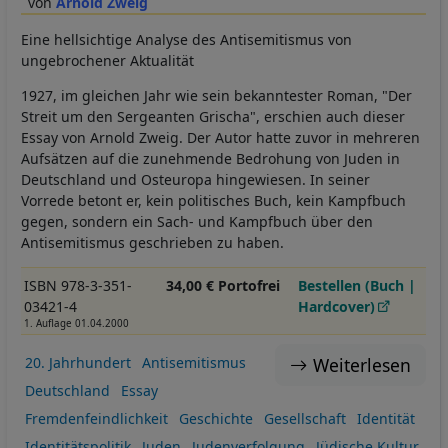
Arnold Zweig
Eine hellsichtige Analyse des Antisemitismus von
ungebrochener Aktualität
1927, im gleichen Jahr wie sein bekanntester Roman, "Der
Streit um den Sergeanten Grischa", erschien auch dieser
Essay von Arnold Zweig. Der Autor hatte zuvor in mehreren
Aufsätzen auf die zunehmende Bedrohung von Juden in
Deutschland und Osteuropa hingewiesen. In seiner
Vorrede betont er, kein politisches Buch, kein Kampfbuch
gegen, sondern ein Sach- und Kampfbuch über den
Antisemitismus geschrieben zu haben.
ISBN 978-3-351-
34,00 € Portofrei
Bestellen (Buch |
03421-4
Hardcover)
1. Auflage 01.04.2000
Weiterlesen
20. Jahrhundert
Antisemitismus
Deutschland
Essay
Fremdenfeindlichkeit
Geschichte
Gesellschaft
Identität
Identitätspolitik
Juden
Judenverfolgung
Jüdische Kultur