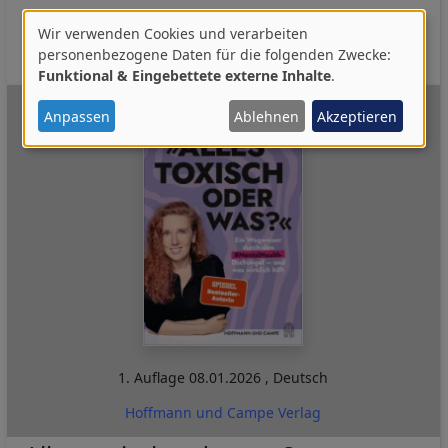
Psychologie
Soziologie
Wissen
Neu 2025-1.HJ
I:DES
Wir verwenden Cookies und verarbeiten
I:MK
Verwendung
personenbezogene Daten für die folgenden Zwecke:
Funktional & Eingebettete externe Inhalte
.
von
personenbezogenen
Anpassen
Ablehnen
Akzeptieren
Daten
und
Cookies
1. Auflage
08.01.2026
,
Deutsch
Hoffmann und Campe Verlag