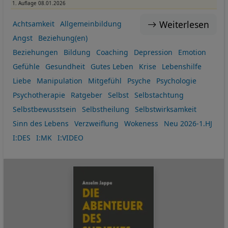
1. Auflage 08.01.2026
Weiterlesen
Achtsamkeit
Allgemeinbildung
Angst
Beziehung(en)
Beziehungen
Bildung
Coaching
Depression
Emotion
Gefühle
Gesundheit
Gutes Leben
Krise
Lebenshilfe
Liebe
Manipulation
Mitgefühl
Psyche
Psychologie
Psychotherapie
Ratgeber
Selbst
Selbstachtung
Selbstbewusstsein
Selbstheilung
Selbstwirksamkeit
Sinn des Lebens
Verzweiflung
Wokeness
Neu 2026-1.HJ
I:DES
I:MK
I:VIDEO