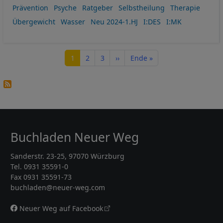
Prävention
Psyche
Ratgeber
Selbstheilung
Therapie
Übergewicht
Wasser
Neu 2024-1.HJ
I:DES
I:MK
Seitennummerierung
Seite
Seite
Seite
Nächste Seite
Letzte Seite
1
2
3
››
Ende »
Buchladen Neuer Weg
Sanderstr. 23-25, 97070 Würzburg
Tel. 0931 35591-0
Fax 0931 35591-73
buchladen@neuer-weg.com
Neuer Weg auf Facebook