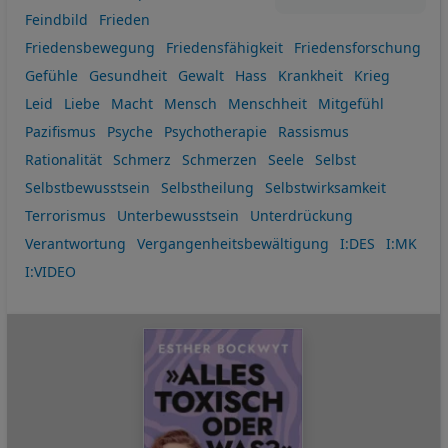
Feindbild
Frieden
Friedensbewegung
Friedensfähigkeit
Friedensforschung
Gefühle
Gesundheit
Gewalt
Hass
Krankheit
Krieg
Leid
Liebe
Macht
Mensch
Menschheit
Mitgefühl
Pazifismus
Psyche
Psychotherapie
Rassismus
Rationalität
Schmerz
Schmerzen
Seele
Selbst
Selbstbewusstsein
Selbstheilung
Selbstwirksamkeit
Terrorismus
Unterbewusstsein
Unterdrückung
Verantwortung
Vergangenheitsbewältigung
I:DES
I:MK
I:VIDEO