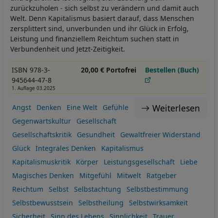
zurückzuholen - sich selbst zu verändern und damit auch
Welt. Denn Kapitalismus basiert darauf, dass Menschen
zersplittert sind, unverbunden und ihr Glück in Erfolg,
Leistung und finanziellem Reichtum suchen statt in
Verbundenheit und Jetzt-Zeitigkeit.
ISBN 978-3-
20,00 € Portofrei
Bestellen (Buch)
945644-47-8
1. Auflage 03.2025
Weiterlesen
Angst
Denken
Eine Welt
Gefühle
Gegenwartskultur
Gesellschaft
Gesellschaftskritik
Gesundheit
Gewaltfreier Widerstand
Glück
Integrales Denken
Kapitalismus
Kapitalismuskritik
Körper
Leistungsgesellschaft
Liebe
Magisches Denken
Mitgefühl
Mitwelt
Ratgeber
Reichtum
Selbst
Selbstachtung
Selbstbestimmung
Selbstbewusstsein
Selbstheilung
Selbstwirksamkeit
Sicherheit
Sinn des Lebens
Sinnlichkeit
Trauer