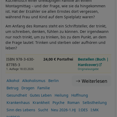
Küchentisch einer dreiköpfigen Familie an einem
Montagmittag – und der Frage, wie sie da hingekommen
ist. Hat der Erzähler sie allen Ernstes dort vergessen,
während Frau und Kind auf dem Spielplatz waren?
Am Anfang des Romans steht ein Schriftsteller, der trinkt,
um schreiben, denken, fühlen zu können. Der irgendwann
nur noch trinkt, um zu trinken, bis zu dem Punkt, an dem
die Frage lautet: Trinken und sterben oder aufhören und
leben?
ISBN 978-3-630-
24,00 € Portofrei
Bestellen (Buch |
87785-3
Hardcover)
1. Auflage 18.03.2026
Originalausgabe
Weiterlesen
Alkohol
Alkoholismus
Berlin
Betrug
Drogen
Familie
Gesundheit
Gutes Leben
Heilung
Hoffnung
Krankenhaus
Krankheit
Psyche
Roman
Selbstheilung
Sinn des Lebens
Sucht
Neu 2026-1.HJ
I:DES
I:MK