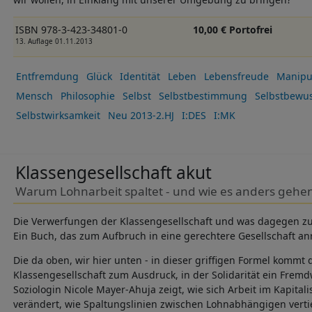
ISBN 978-3-423-34801-0
10,00 € Portofrei
13. Auflage 01.11.2013
Entfremdung
Glück
Identität
Leben
Lebensfreude
Manipu
Mensch
Philosophie
Selbst
Selbstbestimmung
Selbstbewus
Selbstwirksamkeit
Neu 2013-2.HJ
I:DES
I:MK
Klassengesellschaft akut
Warum Lohnarbeit spaltet - und wie es anders gehe
Die Verwerfungen der Klassengesellschaft und was dagegen zu 
Ein Buch, das zum Aufbruch in eine gerechtere Gesellschaft an
Die da oben, wir hier unten - in dieser griffigen Formel komm
Klassengesellschaft zum Ausdruck, in der Solidarität ein Fremdw
Soziologin Nicole Mayer-Ahuja zeigt, wie sich Arbeit im Kapita
verändert, wie Spaltungslinien zwischen Lohnabhängigen verti