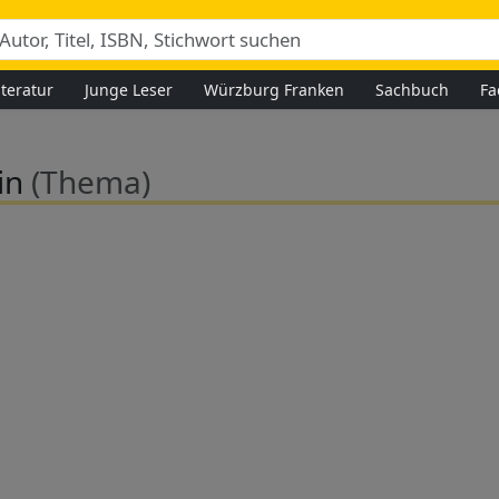
iteratur
Junge Leser
Würzburg Franken
Sachbuch
Fa
in
(Thema)