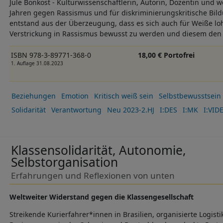
Jule Bönkost - Kulturwissenschaftlerin, Autorin, Dozentin und we
Jahren gegen Rassismus und für diskriminierungskritische Bildu
entstand aus der Überzeugung, dass es sich auch für Weiße loh
Verstrickung in Rassismus bewusst zu werden und diesem de
ISBN 978-3-89771-368-0
18,00 € Portofrei
1. Auflage 31.08.2023
Beziehungen
Emotion
Kritisch weiß sein
Selbstbewusstsein
Solidarität
Verantwortung
Neu 2023-2.HJ
I:DES
I:MK
I:VID
Klassensolidarität, Autonomie,
Selbstorganisation
Erfahrungen und Reflexionen von unten
Weltweiter Widerstand gegen die Klassengesellschaft
Streikende Kurierfahrer*innen in Brasilien, organisierte Logisti