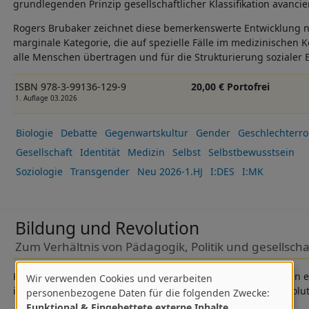
grundlegenden Prinzip gesellschaftlicher Klassifikation avancier
Rogers Brubaker zeichnet diese bemerkenswerte Entwicklung n
marginale Kategorie, die auf spezielle Fälle im medizinischen
alle Menschen übertragen und für die Strukturierung sozialer
ISBN 978-3-99136-129-9
20,00 € Portofrei
1. Auflage 03.2026
Biologie
Debatte
Gegenwartskultur
Gender
Geschlechterro
Gesellschaft
Identität
Medizin
Selbst
Selbstbewusstsein
Soziologie
Transgender
Neu 2026-1.HJ
I:DES
I:MK
Bildung und Revolution
Zum Verhältnis von Pädagogik, Politik und gesellsch
Kann man durch Bildung die Welt verändern - und sollte man e
Wir verwenden Cookies und verarbeiten
Verwendung
ideengeschichtliche Untersuchung einer wirkmächtigen revolu
personenbezogene Daten für die folgenden Zwecke:
Funktional & Eingebettete externe Inhalte
.