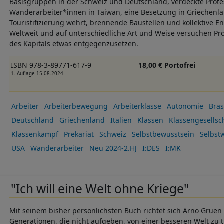
Basisgruppen in der Schweiz und Deutschland, verdeckte Prote
Wanderarbeiter*innen in Taiwan, eine Besetzung in Griechenla
Touristifizierung wehrt, brennende Baustellen und kollektive 
Weltweit und auf unterschiedliche Art und Weise versuchen Pro
des Kapitals etwas entgegenzusetzen.
ISBN 978-3-89771-617-9
18,00 € Portofrei
1. Auflage 15.08.2024
Arbeiter
Arbeiterbewegung
Arbeiterklasse
Autonomie
Bras
Deutschland
Griechenland
Italien
Klassen
Klassengesellsc
Klassenkampf
Prekariat
Schweiz
Selbstbewusstsein
Selbst
USA
Wanderarbeiter
Neu 2024-2.HJ
I:DES
I:MK
"Ich will eine Welt ohne Kriege"
Mit seinem bisher persönlichsten Buch richtet sich Arno Gruen d
Generationen, die nicht aufgeben, von einer besseren Welt zu 