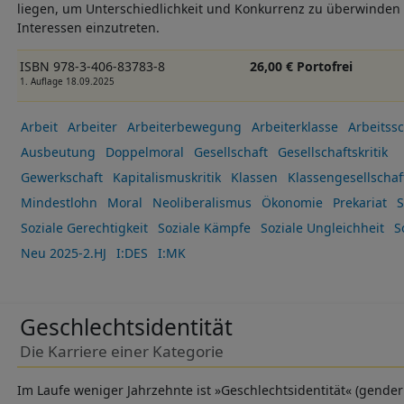
liegen, um Unterschiedlichkeit und Konkurrenz zu überwinde
Interessen einzutreten.
ISBN 978-3-406-83783-8
26,00 € Portofrei
1. Auflage 18.09.2025
Arbeit
Arbeiter
Arbeiterbewegung
Arbeiterklasse
Arbeitss
Ausbeutung
Doppelmoral
Gesellschaft
Gesellschaftskritik
Gewerkschaft
Kapitalismuskritik
Klassen
Klassengesellschaf
Mindestlohn
Moral
Neoliberalismus
Ökonomie
Prekariat
S
Soziale Gerechtigkeit
Soziale Kämpfe
Soziale Ungleichheit
S
Neu 2025-2.HJ
I:DES
I:MK
Geschlechtsidentität
Die Karriere einer Kategorie
Im Laufe weniger Jahrzehnte ist »Geschlechtsidentität« (gender