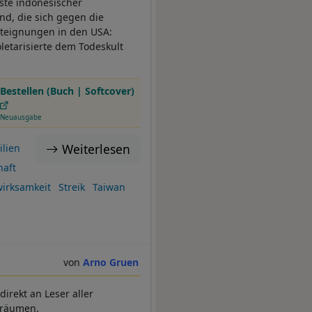
ste indonesischer
nd, die sich gegen die
Enteignungen in den USA:
letarisierte dem Todeskult
Bestellen (Buch | Softcover)
Neuausgabe
Weiterlesen
ilien
haft
wirksamkeit
Streik
Taiwan
Arno Gruen
irekt an Leser aller
träumen.