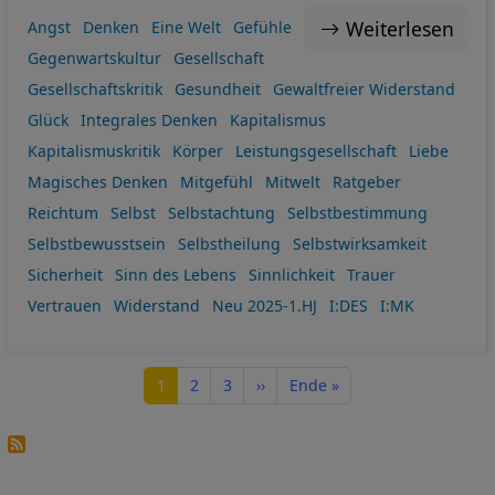
Weiterlesen
Angst
Denken
Eine Welt
Gefühle
Gegenwartskultur
Gesellschaft
Gesellschaftskritik
Gesundheit
Gewaltfreier Widerstand
Glück
Integrales Denken
Kapitalismus
Kapitalismuskritik
Körper
Leistungsgesellschaft
Liebe
Magisches Denken
Mitgefühl
Mitwelt
Ratgeber
Reichtum
Selbst
Selbstachtung
Selbstbestimmung
Selbstbewusstsein
Selbstheilung
Selbstwirksamkeit
Sicherheit
Sinn des Lebens
Sinnlichkeit
Trauer
Vertrauen
Widerstand
Neu 2025-1.HJ
I:DES
I:MK
Seitennummerierung
Seite
Seite
Seite
Nächste Seite
Letzte Seite
1
2
3
››
Ende »