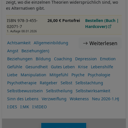
zeigt, wo die einzelnen Theorien widersprüchlich sind, wo
es Alternativen gibt.
ISBN 978-3-455-
26,00 € Portofrei
Bestellen (Buch |
02071-7
Hardcover)
1. Auflage 08.01.2026
Weiterlesen
Achtsamkeit
Allgemeinbildung
Angst
Beziehung(en)
Beziehungen
Bildung
Coaching
Depression
Emotion
Gefühle
Gesundheit
Gutes Leben
Krise
Lebenshilfe
Liebe
Manipulation
Mitgefühl
Psyche
Psychologie
Psychotherapie
Ratgeber
Selbst
Selbstachtung
Selbstbewusstsein
Selbstheilung
Selbstwirksamkeit
Sinn des Lebens
Verzweiflung
Wokeness
Neu 2026-1.HJ
I:DES
I:MK
I:VIDEO