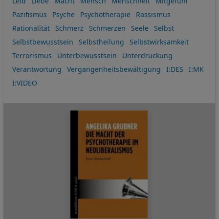
Leid
Liebe
Macht
Mensch
Menschheit
Mitgefühl
Pazifismus
Psyche
Psychotherapie
Rassismus
Rationalität
Schmerz
Schmerzen
Seele
Selbst
Selbstbewusstsein
Selbstheilung
Selbstwirksamkeit
Terrorismus
Unterbewusstsein
Unterdrückung
Verantwortung
Vergangenheitsbewältigung
I:DES
I:MK
I:VIDEO