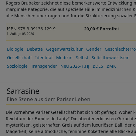
Rogers Brubaker zeichnet diese bemerkenswerte Entwicklung n
marginale Kategorie, die auf spezielle Fälle im medizinischen
alle Menschen übertragen und für die Strukturierung sozialer
ISBN 978-3-99136-129-9
20,00 € Portofrei
1. Auflage 03.2026
Biologie
Debatte
Gegenwartskultur
Gender
Geschlechterro
Gesellschaft
Identität
Medizin
Selbst
Selbstbewusstsein
Soziologie
Transgender
Neu 2026-1.HJ
I:DES
I:MK
Sarrasine
Eine Szene aus dem Pariser Leben
Die vornehme Pariser Gesellschaft hat sich oft gefragt: Wohe
Reichtum der Familie de Lanty? Die abenteuerlichsten Gerücht
mysteriösen, geisterhaften Greis auf dem luxuriösen Ball, der 
Magerkeit, seine altmodische, feminine Koketterie alle Blicke au