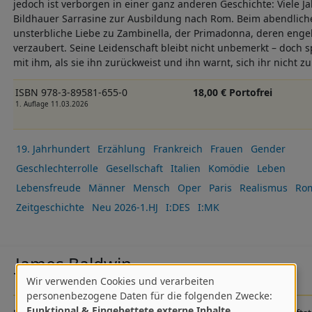
jedoch ist verborgen in einer ganz anderen Geschichte: Viele Ja
Bildhauer Sarrasine zur Ausbildung nach Rom. Beim abendlich
unsterbliche Liebe zu Zambinella, der Primadonna, deren enge
verzaubert. Seine Leidenschaft bleibt nicht unbemerkt – doch sp
mit ihm, als sie ihn zurückweist und ihn warnt, sich ihr nicht z
ISBN 978-3-89581-655-0
18,00 € Portofrei
1. Auflage 11.03.2026
19. Jahrhundert
Erzählung
Frankreich
Frauen
Gender
Geschlechterrolle
Gesellschaft
Italien
Komödie
Leben
Lebensfreude
Männer
Mensch
Oper
Paris
Realismus
Ro
Zeitgeschichte
Neu 2026-1.HJ
I:DES
I:MK
James Baldwin
Wir verwenden Cookies und verarbeiten
Der Zeuge. Ein Porträt
Verwendung
personenbezogene Daten für die folgenden Zwecke:
Funktional & Eingebettete externe Inhalte
.