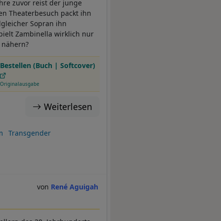
hre zuvor reist der junge
en Theaterbesuch packt ihn
lgleicher Sopran ihn
ielt Zambinella wirklich nur
u nähern?
Bestellen (Buch | Softcover)
Originalausgabe
Weiterlesen
m
Transgender
René Aguigah