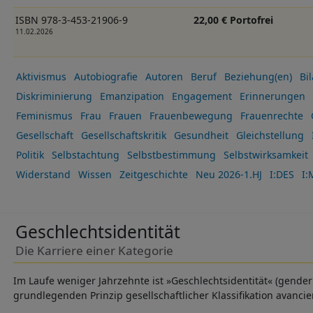
ISBN 978-3-453-21906-9
22,00 € Portofrei
11.02.2026
Aktivismus
Autobiografie
Autoren
Beruf
Beziehung(en)
Bi
Diskriminierung
Emanzipation
Engagement
Erinnerungen
Feminismus
Frau
Frauen
Frauenbewegung
Frauenrechte
Gesellschaft
Gesellschaftskritik
Gesundheit
Gleichstellung
Politik
Selbstachtung
Selbstbestimmung
Selbstwirksamkeit
Widerstand
Wissen
Zeitgeschichte
Neu 2026-1.HJ
I:DES
I:
Geschlechtsidentität
Die Karriere einer Kategorie
Im Laufe weniger Jahrzehnte ist »Geschlechtsidentität« (gender
grundlegenden Prinzip gesellschaftlicher Klassifikation avancier