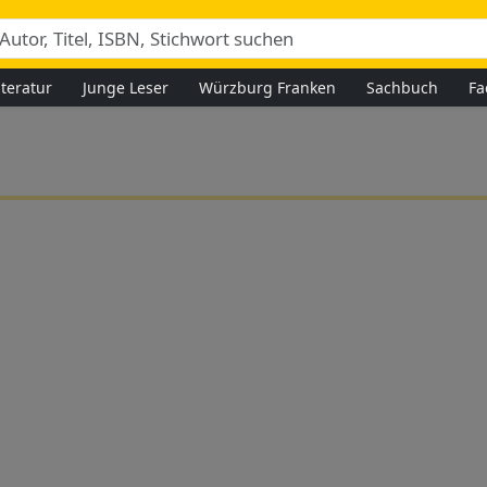
iteratur
Junge Leser
Würzburg Franken
Sachbuch
Fa