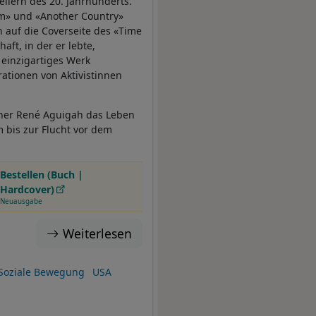
ellern des 20. Jahrhunderts.
m» und «Another Country»
 auf die Coverseite des «Time
ft, in der er lebte,
 einzigartiges Werk
rationen von Aktivistinnen
nner René Aguigah das Leben
 bis zur Flucht vor dem
Bestellen (Buch |
Hardcover)
Neuausgabe
Weiterlesen
Soziale Bewegung
USA