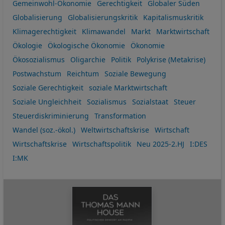
Gemeinwohl-Ökonomie
Gerechtigkeit
Globaler Süden
Globalisierung
Globalisierungskritik
Kapitalismuskritik
Klimagerechtigkeit
Klimawandel
Markt
Marktwirtschaft
Ökologie
Ökologische Ökonomie
Ökonomie
Ökosozialismus
Oligarchie
Politik
Polykrise (Metakrise)
Postwachstum
Reichtum
Soziale Bewegung
Soziale Gerechtigkeit
soziale Marktwirtschaft
Soziale Ungleichheit
Sozialismus
Sozialstaat
Steuer
Steuerdiskriminierung
Transformation
Wandel (soz.-ökol.)
Weltwirtschaftskrise
Wirtschaft
Wirtschaftskrise
Wirtschaftspolitik
Neu 2025-2.HJ
I:DES
I:MK