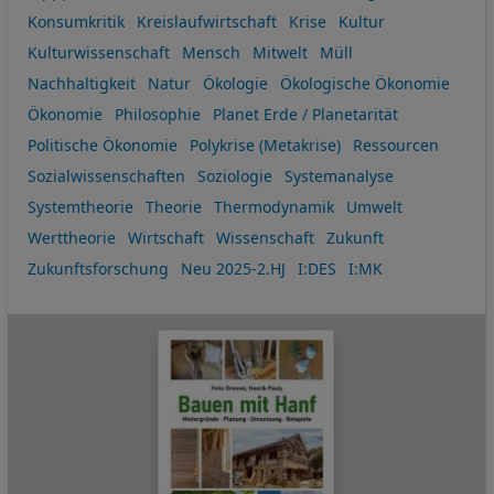
Konsumkritik
Kreislaufwirtschaft
Krise
Kultur
Kulturwissenschaft
Mensch
Mitwelt
Müll
Nachhaltigkeit
Natur
Ökologie
Ökologische Ökonomie
Ökonomie
Philosophie
Planet Erde / Planetarität
Politische Ökonomie
Polykrise (Metakrise)
Ressourcen
Sozialwissenschaften
Soziologie
Systemanalyse
Systemtheorie
Theorie
Thermodynamik
Umwelt
Werttheorie
Wirtschaft
Wissenschaft
Zukunft
Zukunftsforschung
Neu 2025-2.HJ
I:DES
I:MK