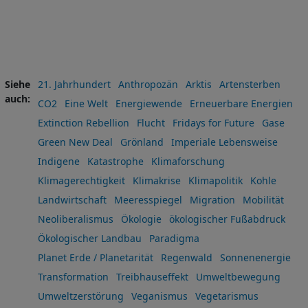
Siehe
21. Jahrhundert
Anthropozän
Arktis
Artensterben
auch
CO2
Eine Welt
Energiewende
Erneuerbare Energien
Extinction Rebellion
Flucht
Fridays for Future
Gase
Green New Deal
Grönland
Imperiale Lebensweise
Indigene
Katastrophe
Klimaforschung
Klimagerechtigkeit
Klimakrise
Klimapolitik
Kohle
Landwirtschaft
Meeresspiegel
Migration
Mobilität
Neoliberalismus
Ökologie
ökologischer Fußabdruck
Ökologischer Landbau
Paradigma
Planet Erde / Planetarität
Regenwald
Sonnenenergie
Transformation
Treibhauseffekt
Umweltbewegung
Umweltzerstörung
Veganismus
Vegetarismus