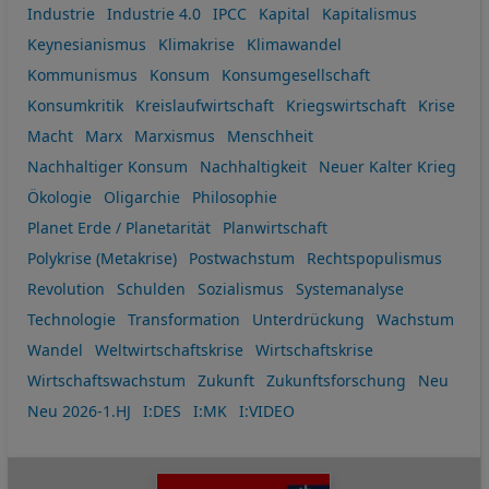
Industrie
Industrie 4.0
IPCC
Kapital
Kapitalismus
Keynesianismus
Klimakrise
Klimawandel
Kommunismus
Konsum
Konsumgesellschaft
Konsumkritik
Kreislaufwirtschaft
Kriegswirtschaft
Krise
Macht
Marx
Marxismus
Menschheit
Nachhaltiger Konsum
Nachhaltigkeit
Neuer Kalter Krieg
Ökologie
Oligarchie
Philosophie
Planet Erde / Planetarität
Planwirtschaft
Polykrise (Metakrise)
Postwachstum
Rechtspopulismus
Revolution
Schulden
Sozialismus
Systemanalyse
Technologie
Transformation
Unterdrückung
Wachstum
Wandel
Weltwirtschaftskrise
Wirtschaftskrise
Wirtschaftswachstum
Zukunft
Zukunftsforschung
Neu
Neu 2026-1.HJ
I:DES
I:MK
I:VIDEO