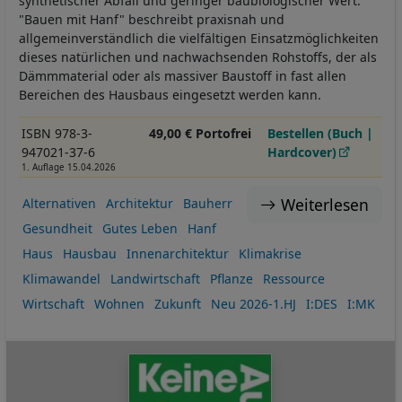
synthetischer Abfall und geringer baubiologischer Wert.
"Bauen mit Hanf" beschreibt praxisnah und
allgemeinverständlich die vielfältigen Einsatzmöglichkeiten
dieses natürlichen und nachwachsenden Rohstoffs, der als
Dämmmaterial oder als massiver Baustoff in fast allen
Bereichen des Hausbaus eingesetzt werden kann.
ISBN 978-3-
49,00 € Portofrei
Bestellen (Buch |
947021-37-6
Hardcover)
1. Auflage 15.04.2026
Weiterlesen
Alternativen
Architektur
Bauherr
Gesundheit
Gutes Leben
Hanf
Haus
Hausbau
Innenarchitektur
Klimakrise
Klimawandel
Landwirtschaft
Pflanze
Ressource
Wirtschaft
Wohnen
Zukunft
Neu 2026-1.HJ
I:DES
I:MK