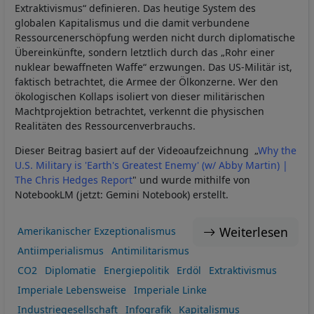
Extraktivismus“ definieren. Das heutige System des
globalen Kapitalismus und die damit verbundene
Ressourcenerschöpfung werden nicht durch diplomatische
Übereinkünfte, sondern letztlich durch das „Rohr einer
nuklear bewaffneten Waffe“ erzwungen. Das US-Militär ist,
faktisch betrachtet, die Armee der Ölkonzerne. Wer den
ökologischen Kollaps isoliert von dieser militärischen
Machtprojektion betrachtet, verkennt die physischen
Realitäten des Ressourcenverbrauchs.
Dieser Beitrag basiert auf der Videoaufzeichnung „
Why the
U.S. Military is 'Earth's Greatest Enemy' (w/ Abby Martin) |
The Chris Hedges Report
" und wurde mithilfe von
NotebookLM (jetzt: Gemini Notebook) erstellt.
Weiterlesen
Amerikanischer Exzeptionalismus
Antiimperialismus
Antimilitarismus
CO2
Diplomatie
Energiepolitik
Erdöl
Extraktivismus
Imperiale Lebensweise
Imperiale Linke
Industriegesellschaft
Infografik
Kapitalismus