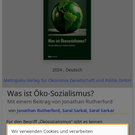
2024
,
Deutsch
Metropolis-Verlag für Ökonomie Gesellschaft und Politik GmbH
Was ist Öko-Sozialismus?
Mit einem Beitrag von Jonathan Rutherford
Jonathan Rutherford
Saral Sarkal
Saral Sarkar
Für den Begriff „Ökosozialismus“ gibt es keinen
Markenschutz. Angesichts der sich zuspitzenden
Wir verwenden Cookies und verarbeiten
ökologischen Krisen wurde es auch in orthodoxen linken