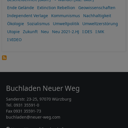
Ende Gelände
Extinction Rebellion
Geowissenschaften
Independent Verlage
Kommunismus
Nachhaltigkeit
Ökologie
Sozialismus
Umweltpolitik
Umweltzerstörung
Utopie
Zukunft
Neu
Neu 2021-2.HJ
I:DES
I:MK
I:VIDEO
Buchladen Neuer Weg
Sanderstr. 23-25, 97070 Würzburg
Tel. 0931 35591-0
Fax 0931 35591-73
buchladen@neuer-weg.com