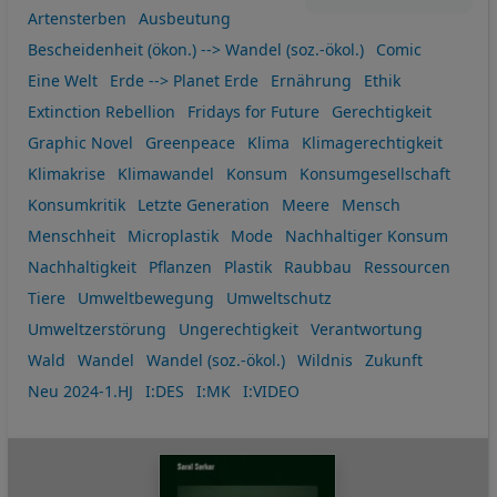
Artensterben
Ausbeutung
Bescheidenheit (ökon.) --> Wandel (soz.-ökol.)
Comic
Eine Welt
Erde --> Planet Erde
Ernährung
Ethik
Extinction Rebellion
Fridays for Future
Gerechtigkeit
Graphic Novel
Greenpeace
Klima
Klimagerechtigkeit
Klimakrise
Klimawandel
Konsum
Konsumgesellschaft
Konsumkritik
Letzte Generation
Meere
Mensch
Menschheit
Microplastik
Mode
Nachhaltiger Konsum
Nachhaltigkeit
Pflanzen
Plastik
Raubbau
Ressourcen
Tiere
Umweltbewegung
Umweltschutz
Umweltzerstörung
Ungerechtigkeit
Verantwortung
Wald
Wandel
Wandel (soz.-ökol.)
Wildnis
Zukunft
Neu 2024-1.HJ
I:DES
I:MK
I:VIDEO