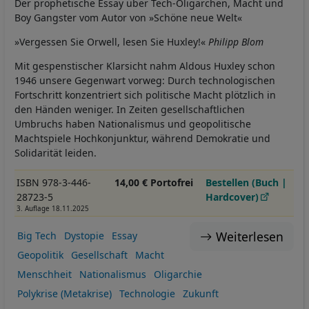
Der prophetische Essay über Tech-Oligarchen, Macht und
Boy Gangster vom Autor von »Schöne neue Welt«
»Vergessen Sie Orwell, lesen Sie Huxley!«
Philipp Blom
Mit gespenstischer Klarsicht nahm Aldous Huxley schon
1946 unsere Gegenwart vorweg: Durch technologischen
Fortschritt konzentriert sich politische Macht plötzlich in
den Händen weniger. In Zeiten gesellschaftlichen
Umbruchs haben Nationalismus und geopolitische
Machtspiele Hochkonjunktur, während Demokratie und
Solidarität leiden.
ISBN 978-3-446-
14,00 € Portofrei
Bestellen (Buch |
28723-5
Hardcover)
3. Auflage 18.11.2025
Weiterlesen
Big Tech
Dystopie
Essay
Geopolitik
Gesellschaft
Macht
Menschheit
Nationalismus
Oligarchie
Polykrise (Metakrise)
Technologie
Zukunft