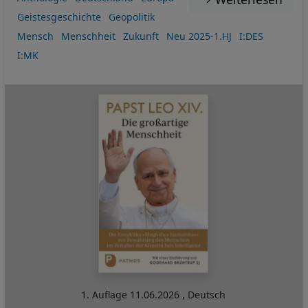
Geistesgeschichte
Geopolitik
Mensch
Menschheit
Zukunft
Neu 2025-1.HJ
I:DES
I:MK
1. Auflage
11.06.2026
,
Deutsch