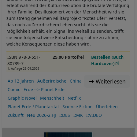
erlebt während der Kulturrevolution die brutale Verfolgung
ihrer Familie. Desillusioniert von der Menschheit wird sie
zum streng geheimen Militärprojekt "Rotes Ufer" versetzt,
das nach außerirdischem Leben sucht. Als sie die
Möglichkeit erhält, ein Signal ins Weltall zu senden, trifft
sie eine folgenschwere Entscheidung - ohne zu ahnen,
welche Konsequenzen diese haben wird.
ISBN 978-3-551-
25,00 Portofrei
Bestellen (Buch |
80739-7
Hardcover)
1. Auflage 29.09.2026
Weiterlesen
Ab 12 Jahren
Außerirdische
China
Comic
Erde --> Planet Erde
Graphic Novel
Menschheit
Netflix
Planet Erde / Planetarität
Science Fiction
Überleben
Zukunft
Neu 2026-2.HJ
I:DES
I:MK
I:VIDEO