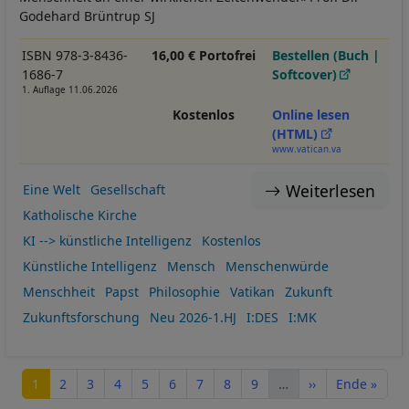
Godehard Brüntrup SJ
ISBN 978-3-8436-
16,00 € Portofrei
Bestellen (Buch |
1686-7
Softcover)
1. Auflage 11.06.2026
Kostenlos
Online lesen
(HTML)
www.vatican.va
Weiterlesen
Eine Welt
Gesellschaft
Katholische Kirche
KI --> künstliche Intelligenz
Kostenlos
Künstliche Intelligenz
Mensch
Menschenwürde
Menschheit
Papst
Philosophie
Vatikan
Zukunft
Zukunftsforschung
Neu 2026-1.HJ
I:DES
I:MK
Seitennummerierung
Seite
Seite
Seite
Seite
Seite
Seite
Seite
Seite
Seite
Nächste Seite
Letzte Seite
1
2
3
4
5
6
7
8
9
…
››
Ende »