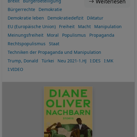
Weiterlesen
Brexit
Bürgerbeteiligung
Bürgerrechte
Demokratie
Demokratie leben
Demokratiedefizit
Diktatur
EU (Europäische Union)
Freiheit
Macht
Manipulation
Meinungsfreiheit
Moral
Populismus
Propaganda
Rechtspopulismus
Staat
Techniken der Propaganda und Manipulation
Trump, Donald
Türkei
Neu 2021-1.HJ
I:DES
I:MK
I:VIDEO