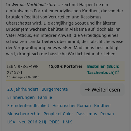
In
Wer die Nachtigall stört ...
zeichnet Harper Lee ein
einfühlsames Porträt einer idyllischen Kindheit, die von der
brutalen Realität von Vorurteilen und Rassismus
überschattet wird. Die achtjährige Scout und ihr älterer
Bruder Jem wachsen behütet in Alabama auf, doch als ihr
Vater Atticus, ein integrer Anwalt, die Verteidigung eines
schwarzen Landarbeiters übernimmt, der fälschlicherweise
der Vergewaltigung eines weißen Mädchens beschuldigt
wird, drängt sich die hässliche Wirklichkeit in ihr Leben.
ISBN 978-3-499-
15,00 € Portofrei
Bestellen (Buch:
27157-1
Taschenbuch)
16. Auflage 22.07.2016
Weiterlesen
20. Jahrhundert
Bürgerrechte
Erinnerungen
Familie
Fremdenfeindlichkeit
Historischer Roman
Kindheit
Menschenrechte
People of Color
Rassismus
Roman
USA
Neu 2016-2.HJ
I:DES
I:MK