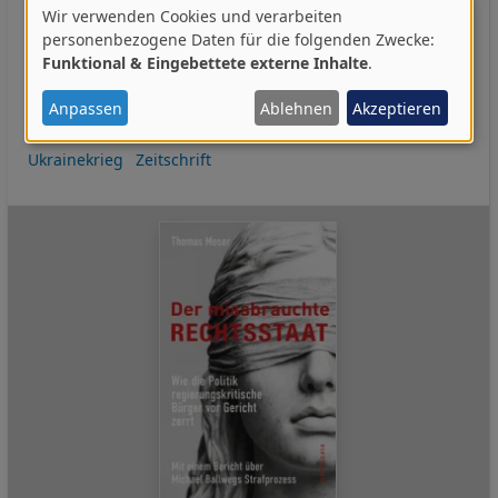
EU (Europäische Union)
EU-Sanktionsliste
Hegemonie
Wir verwenden Cookies und verarbeiten
Verwendung
Herrschaft
Irankrieg 2026
Krieg
Militarisierung
personenbezogene Daten für die folgenden Zwecke:
Funktional & Eingebettete externe Inhalte
.
von
Polykrise (Metakrise)
Rundfunkbeitrag
Sanktionen
Staat
personenbezogenen
Transformation
Überwachung
Anpassen
Ablehnen
Akzeptieren
Überwachungskapitalismus
Überwachungsstaat
Daten
Ukrainekrieg
Zeitschrift
und
Cookies