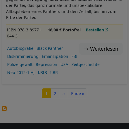
der Partei, das ganz normale und unspektakuläre
Alltagsleben eines Panthers und den Zerfall, bis hin zum
Erbe der Partei.
ISBN 978-3-89771-
18,00 € Portofrei
Bestellen
044-3
Weiterlesen
Autobiografie
Black Panther
Diskriminierung
Emanzipation
FBI
Polizeigewalt
Repression
USA
Zeitgeschichte
Neu 2012-1.HJ
I:BIB
I:BR
Seitennummerierung
Seite
Seite
Nächste Seite
Letzte Seite
1
2
››
Ende »