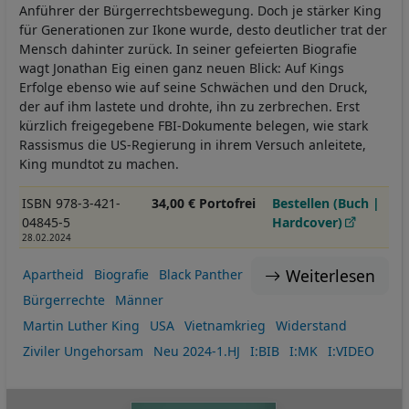
Anführer der Bürgerrechtsbewegung. Doch je stärker King
für Generationen zur Ikone wurde, desto deutlicher trat der
Mensch dahinter zurück. In seiner gefeierten Biografie
wagt Jonathan Eig einen ganz neuen Blick: Auf Kings
Erfolge ebenso wie auf seine Schwächen und den Druck,
der auf ihm lastete und drohte, ihn zu zerbrechen. Erst
kürzlich freigegebene FBI-Dokumente belegen, wie stark
Rassismus die US-Regierung in ihrem Versuch anleitete,
King mundtot zu machen.
ISBN 978-3-421-
34,00 € Portofrei
Bestellen (Buch |
04845-5
Hardcover)
28.02.2024
Weiterlesen
Apartheid
Biografie
Black Panther
Bürgerrechte
Männer
Martin Luther King
USA
Vietnamkrieg
Widerstand
Ziviler Ungehorsam
Neu 2024-1.HJ
I:BIB
I:MK
I:VIDEO