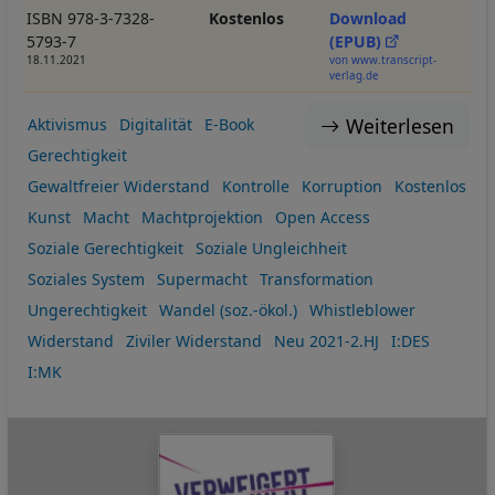
ISBN 978-3-7328-
Kostenlos
Download
5793-7
(EPUB)
18.11.2021
von www.transcript-
verlag.de
Weiterlesen
Aktivismus
Digitalität
E-Book
Gerechtigkeit
Gewaltfreier Widerstand
Kontrolle
Korruption
Kostenlos
Kunst
Macht
Machtprojektion
Open Access
Soziale Gerechtigkeit
Soziale Ungleichheit
Soziales System
Supermacht
Transformation
Ungerechtigkeit
Wandel (soz.-ökol.)
Whistleblower
Widerstand
Ziviler Widerstand
Neu 2021-2.HJ
I:DES
I:MK