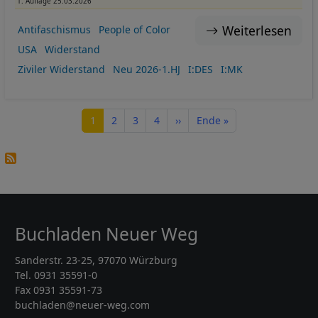
1. Auflage 25.03.2026
Weiterlesen
Antifaschismus
People of Color
USA
Widerstand
Ziviler Widerstand
Neu 2026-1.HJ
I:DES
I:MK
Seitennummerierung
Seite
Seite
Seite
Seite
Nächste Seite
Letzte Seite
1
2
3
4
››
Ende »
Buchladen Neuer Weg
Sanderstr. 23-25, 97070 Würzburg
Tel. 0931 35591-0
Fax 0931 35591-73
buchladen@neuer-weg.com