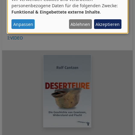
Verwendung
Kriegsgefahr
Kriegstüchtigkeit
Militarisierung
personenbezogene Daten für die folgenden Zwecke:
Funktional & Eingebettete externe Inhalte
.
von
Militarismus
Multipolarität
Protest
Protestbewegung
Soziale Bewegung
Wehrpflicht
Widerstand
personenbezogenen
Anpassen
Ablehnen
Akzeptieren
Ziviler Widerstand
Neu
Neu 2026-1.HJ
I:DES
I:MK
Daten
I:VIDEO
und
Cookies