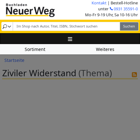
Direkt zum Inhalt
Kontakt
| Bestell-Hotline
Image
unter
0931 35591-0
Mo-Fr 9-19 Uhr, Sa 10-16 Uhr
Sortiment
Weiteres
Pfadnavigation
Startseite
Ziviler Widerstand
(Thema)