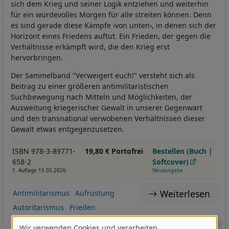
sich dem Krieg und seiner Logik entziehen und weiterhin
für ein würdevolles Morgen für alle streiten können. Denn
es sind gerade diese Kämpfe ›von unten‹, in denen sich der
Horizont eines Friedens auftut. Ein Frieden, der gegen die
Verhältnisse erkämpft wird, die den Krieg erst
hervorbringen.
Der Sammelband "Verweigert euch!" versteht sich als
Beitrag zu einer größeren antimilitaristischen
Suchbewegung nach Mitteln und Möglichkeiten, der
Ausweitung kriegerischer Gewalt in unserer Gegenwart
und den transnational verwobenen Verhältnissen dieser
Gewalt etwas entgegenzusetzen.
ISBN 978-3-89771-
19,80 € Portofrei
Bestellen (Buch |
658-2
Softcover)
1. Auflage 15.05.2026
Neuausgabe
Weiterlesen
Antimilitarismus
Aufrüstung
Autoritarismus
Frieden
Friedensbewegung
Friedensfähigkeit
Krieg
Wir verwenden Cookies und verarbeiten