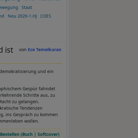
Bewegung
Staat
nd
Neu 2026-1.HJ
I:DES
 ist
Ece Temelkuran
tdemokratisierung und ein
raphischem Gespür fahndet
kehrende Schritte aus, zu
 Macht zu gelangen.
okratische Tendenzen
ung, ins Gespräch zu kommen
sammenleben wollen.
Bestellen (Buch | Softcover)