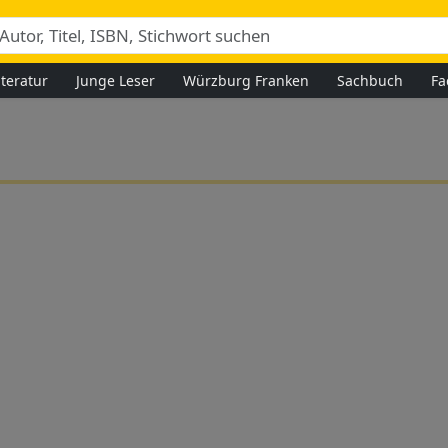
iteratur
Junge Leser
Würzburg Franken
Sachbuch
Fa