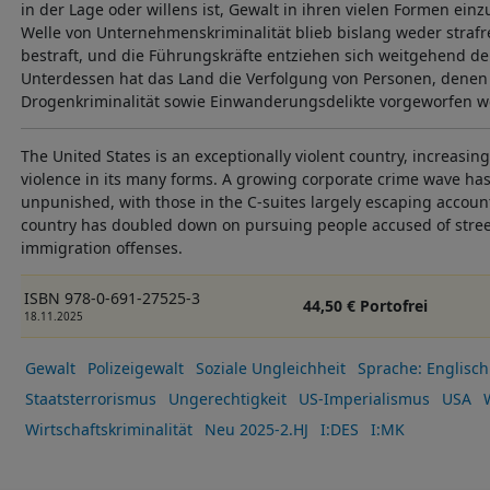
in der Lage oder willens ist, Gewalt in ihren vielen Formen e
Welle von Unternehmenskriminalität blieb bislang weder strafre
bestraft, und die Führungskräfte entziehen sich weitgehend d
Unterdessen hat das Land die Verfolgung von Personen, denen
Drogenkriminalität sowie Einwanderungsdelikte vorgeworfen w
The United States is an exceptionally violent country, increasin
violence in its many forms. A growing corporate crime wave h
unpunished, with those in the C-suites largely escaping account
country has doubled down on pursuing people accused of stre
immigration offenses.
ISBN 978-0-691-27525-3
44,50 € Portofrei
18.11.2025
Gewalt
Polizeigewalt
Soziale Ungleichheit
Sprache: Englisch
Staatsterrorismus
Ungerechtigkeit
US-Imperialismus
USA
Wirtschaftskriminalität
Neu 2025-2.HJ
I:DES
I:MK