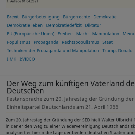
1. Auflage 01.04.2021
Brexit
Bürgerbeteiligung
Bürgerrechte
Demokratie
Demokratie leben
Demokratiedefizit
Diktatur
EU (Europäische Union)
Freiheit
Macht
Manipulation
Meinu
Populismus
Propaganda
Rechtspopulismus
Staat
Techniken der Propaganda und Manipulation
Trump, Donald
I:MK
I:VIDEO
Der Weg zum künftigen Vaterland de
Deutschen
Festansprache zum 20. Jahrestag der Gründung der S
Einheitspartei Deutschlands am 21. April 1966
Zum 20. Jahrestag der Gründung der SED hielt Walter Ulbricht 1
in der er den Weg zu einer Wiedervereinigung Deutschlands sk
analysiert er hierin die Lage der beiden deutschen Staaten un