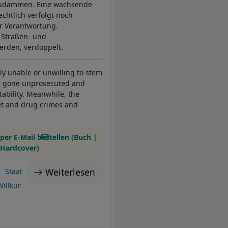
inzudämmen. Eine wachsende
chtlich verfolgt noch
er Verantwortung.
 Straßen- und
erden, verdoppelt.
gly unable or unwilling to stem
as gone unprosecuted and
ability. Meanwhile, the
et and drug crimes and
per E-Mail bestellen (Buch |
Hardcover)
Weiterlesen
Staat
Willkür