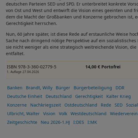
deutschen Parteien SED und SPD. Er unterbreitet konkrete Vor
von Ost und West und entwirft die Vision eines geeinten und fr
dem die Macht der Großbanken und Konzerne gebrochen ist, e
Gerechtigkeit herrschen.
Nun, 60 Jahre später, ist diese Rede auf erstaunliche Weise hoch
Sache nach dringend nötige Perspektive auf ein sozialistisches
sie nicht weniger als eine strategisch weitreichende Vision, die
entfaltet.
ISBN 978-3-360-02779-5
14,00 € Portofrei
1. Auflage 27.04.2026
Banken
Brandt, Willy
Bürger
Bürgerbeteiligung
DDR
Deutsche Einheit
Deutschland
Gerechtigkeit
Kalter Krieg
Konzerne
Nachkriegszeit
Ostdeutschland
Rede
SED
Sozia
Ulbricht, Walter
Vision
Volk
Westdeutschland
Wiedervereini
Zeitgeschichte
Neu 2026-1.HJ
I:DES
I:MK