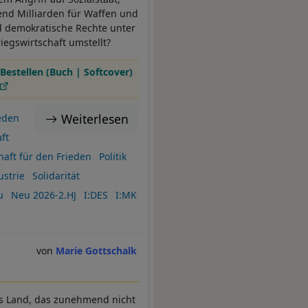
end Milliarden für Waffen und
nd demokratische Rechte unter
iegswirtschaft umstellt?
Bestellen (Buch | Softcover)
Weiterlesen
eden
ft
haft für den Frieden
Politik
strie
Solidarität
u
Neu 2026-2.HJ
I:DES
I:MK
Marie Gottschalk
es Land, das zunehmend nicht