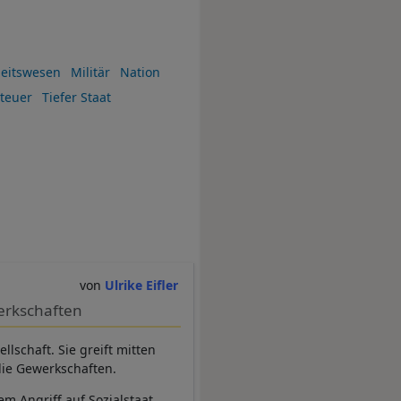
eitswesen
Militär
Nation
teuer
Tiefer Staat
Ulrike Eifler
erkschaften
schaft. Sie greift mitten
 die Gewerkschaften.
m Angriff auf Sozialstaat,