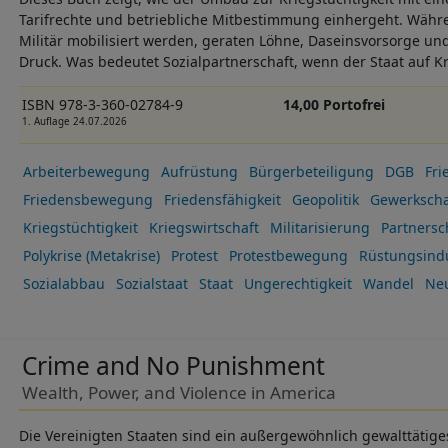
Tarifrechte und betriebliche Mitbestimmung einhergeht. Währ
Militär mobilisiert werden, geraten Löhne, Daseinsvorsorge u
Druck. Was bedeutet Sozialpartnerschaft, wenn der Staat auf Kr
ISBN 978-3-360-02784-9
14,00 Portofrei
1. Auflage 24.07.2026
Arbeiterbewegung
Aufrüstung
Bürgerbeteiligung
DGB
Fri
Friedensbewegung
Friedensfähigkeit
Geopolitik
Gewerkscha
Kriegstüchtigkeit
Kriegswirtschaft
Militarisierung
Partnersc
Polykrise (Metakrise)
Protest
Protestbewegung
Rüstungsindu
Sozialabbau
Sozialstaat
Staat
Ungerechtigkeit
Wandel
Ne
Crime and No Punishment
Wealth, Power, and Violence in America
Die Vereinigten Staaten sind ein außergewöhnlich gewalttätig