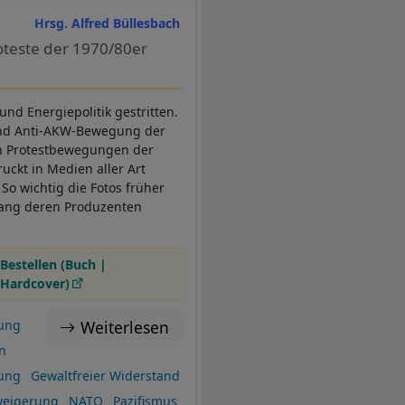
Hrsg. Alfred Büllesbach
teste der 1970/80er
und Energiepolitik gestritten.
- und Anti-AKW-Bewegung der
en Protestbewegungen der
uckt in Medien aller Art
So wichtig die Fotos früher
lang deren Produzenten
Bestellen (Buch |
Hardcover)
Weiterlesen
ung
n
ung
Gewaltfreier Widerstand
weigerung
NATO
Pazifismus