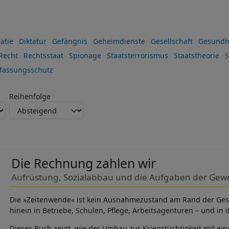
atie
Diktatur
Gefängnis
Geheimdienste
Gesellschaft
Gesundh
Recht
Rechtsstaat
Spionage
Staatsterrorismus
Staatstheorie
S
fassungsschutz
Reihenfolge
Die Rechnung zahlen wir
Aufrüstung, Sozialabbau und die Aufgaben der Gew
Die »Zeitenwende« ist kein Ausnahmezustand am Rand der Gesell
hinein in Betriebe, Schulen, Pflege, Arbeitsagenturen – und in
Dieses Buch zeigt, wie der Umbau zur Kriegstüchtigkeit mit eine