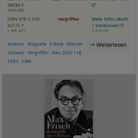
78333-7
18.03.2025
ISBN 978-3-518-
vergriffen
Mehr Infos (Buch
42172-7
| Hardcover)
1. Aufl. 2011
→ d-nb.info
Weiterlesen
Autoren
Biografie
E-Book
Männer
Schweiz
Vergriffen
Neu 2025-1.HJ
I:DES
I:MK