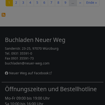
Seite
Seite
Seite
Seite
Seite
Seite
Seite
Seite
Seite
Nächste Seite
Letzte Seite
1
2
3
4
5
6
7
8
9
…
››
Ende »
Buchladen Neuer Weg
Sanderstr. 23-25, 97070 Würzburg
Tel. 0931 35591-0
Fax 0931 35591-73
buchladen@neuer-weg.com
Neuer Weg auf Facebook
Öffnungszeiten und Bestellhotline
Mo-Fr 09:00 bis 19:00 Uhr
Sa 10:00 bis 16:00 Uhr