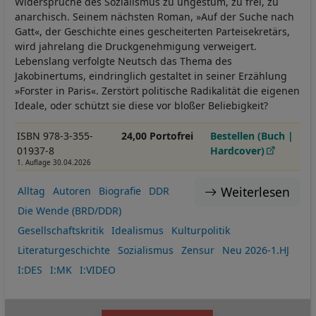
Widersprüche des Sozialismus zu ungestüm, zu frei, zu
anarchisch. Seinem nächsten Roman, »Auf der Suche nach
Gatt«, der Geschichte eines gescheiterten Parteisekretärs,
wird jahrelang die Druckgenehmigung verweigert.
Lebenslang verfolgte Neutsch das Thema des
Jakobinertums, eindringlich gestaltet in seiner Erzählung
»Forster in Paris«. Zerstört politische Radikalität die eigenen
Ideale, oder schützt sie diese vor bloßer Beliebigkeit?
ISBN 978-3-355-
24,00 Portofrei
Bestellen (Buch |
01937-8
Hardcover)
1. Auflage 30.04.2026
Weiterlesen
Alltag
Autoren
Biografie
DDR
Die Wende (BRD/DDR)
Gesellschaftskritik
Idealismus
Kulturpolitik
Literaturgeschichte
Sozialismus
Zensur
Neu 2026-1.HJ
I:DES
I:MK
I:VIDEO