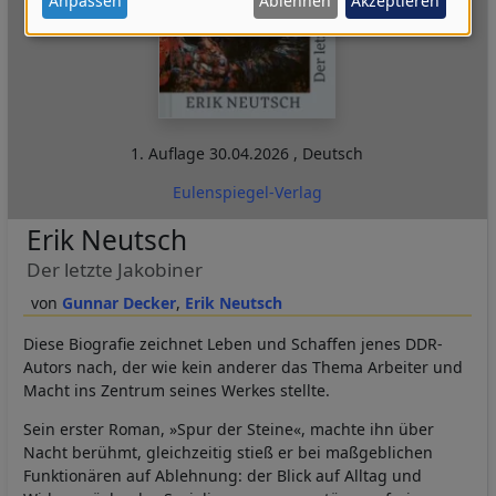
Anpassen
Ablehnen
Akzeptieren
Daten
und
Cookies
1. Auflage
30.04.2026
,
Deutsch
Eulenspiegel-Verlag
Erik Neutsch
Der letzte Jakobiner
Gunnar Decker
Erik Neutsch
Diese Biografie zeichnet Leben und Schaffen jenes DDR-
Autors nach, der wie kein anderer das Thema Arbeiter und
Macht ins Zentrum seines Werkes stellte.
Sein erster Roman, »Spur der Steine«, machte ihn über
Nacht berühmt, gleichzeitig stieß er bei maßgeblichen
Funktionären auf Ablehnung: der Blick auf Alltag und