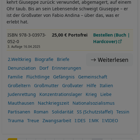
kehrt Giuseppe zurück: verwundet, abgemagert, auf einem
Ohr taub. Bis an sein Lebensende schweigt Giuseppe – er
ist der Großvater von Fabio Andina – über das, was er
erlebt hat.
ISBN 978-3-03973-
25,00 € Portofrei
Bestellen (Buch |
052-0
Hardcover)
3. Auflage 16.04.2025
Weiterlesen
2.Weltkrieg
Biografie
Briefe
Denunziation
Dorf
Erinnerungen
Familie
Flüchtlinge
Gefängnis
Gemeinschaft
Großeltern
Großmutter
Großvater
Hilfe
Italien
Judenrettung
Konzentrationslager
Krieg
Liebe
Mauthausen
Nachkriegszeit
Nationalsozialismus
Partisanen
Roman
Solidarität
SS (Schutzstaffel)
Tessin
Trauma
Treue
Zwangsarbeit
I:DES
I:MK
I:VIDEO
Seitennummerierung