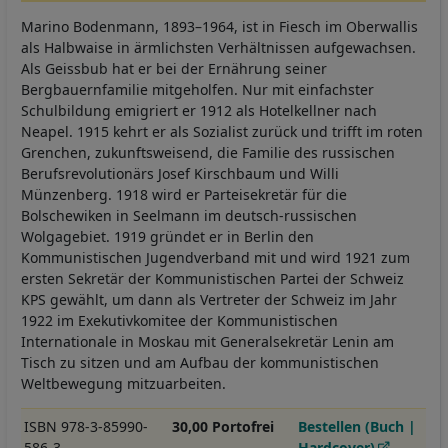
Marino Bodenmann, 1893–1964, ist in Fiesch im Oberwallis
als Halbwaise in ärmlichsten Verhältnissen aufgewachsen.
Als Geissbub hat er bei der Ernährung seiner
Bergbauernfamilie mitgeholfen. Nur mit einfachster
Schulbildung emigriert er 1912 als Hotelkellner nach
Neapel. 1915 kehrt er als Sozialist zurück und trifft im roten
Grenchen, zukunftsweisend, die Familie des russischen
Berufsrevolutionärs Josef Kirschbaum und Willi
Münzenberg. 1918 wird er Parteisekretär für die
Bolschewiken in Seelmann im deutsch-russischen
Wolgagebiet. 1919 gründet er in Berlin den
Kommunistischen Jugendverband mit und wird 1921 zum
ersten Sekretär der Kommunistischen Partei der Schweiz
KPS gewählt, um dann als Vertreter der Schweiz im Jahr
1922 im Exekutivkomitee der Kommunistischen
Internationale in Moskau mit Generalsekretär Lenin am
Tisch zu sitzen und am Aufbau der kommunistischen
Weltbewegung mitzuarbeiten.
ISBN 978-3-85990-
30,00 Portofrei
Bestellen (Buch |
586-3
Hardcover)