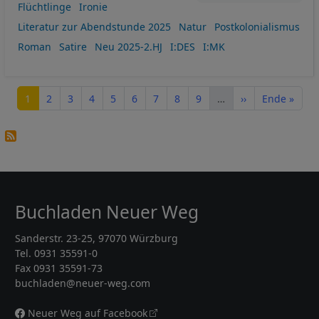
Flüchtlinge
Ironie
Literatur zur Abendstunde 2025
Natur
Postkolonialismus
Roman
Satire
Neu 2025-2.HJ
I:DES
I:MK
Seitennummerierung
Seite
Seite
Seite
Seite
Seite
Seite
Seite
Seite
Seite
Nächste Seite
Letzte Seite
1
2
3
4
5
6
7
8
9
…
››
Ende »
Buchladen Neuer Weg
Sanderstr. 23-25, 97070 Würzburg
Tel. 0931 35591-0
Fax 0931 35591-73
buchladen@neuer-weg.com
Neuer Weg auf Facebook