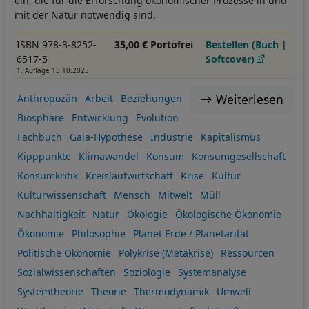
ein, die für die Erforschung ökonomischer Prozesse in und
mit der Natur notwendig sind.
ISBN 978-3-8252-
35,00 € Portofrei
Bestellen (Buch |
6517-5
Softcover)
1. Auflage 13.10.2025
Weiterlesen
Anthropozän
Arbeit
Beziehungen
Biosphäre
Entwicklung
Evolution
Fachbuch
Gaia-Hypothese
Industrie
Kapitalismus
Kipppunkte
Klimawandel
Konsum
Konsumgesellschaft
Konsumkritik
Kreislaufwirtschaft
Krise
Kultur
Kulturwissenschaft
Mensch
Mitwelt
Müll
Nachhaltigkeit
Natur
Ökologie
Ökologische Ökonomie
Ökonomie
Philosophie
Planet Erde / Planetarität
Politische Ökonomie
Polykrise (Metakrise)
Ressourcen
Sozialwissenschaften
Soziologie
Systemanalyse
Systemtheorie
Theorie
Thermodynamik
Umwelt