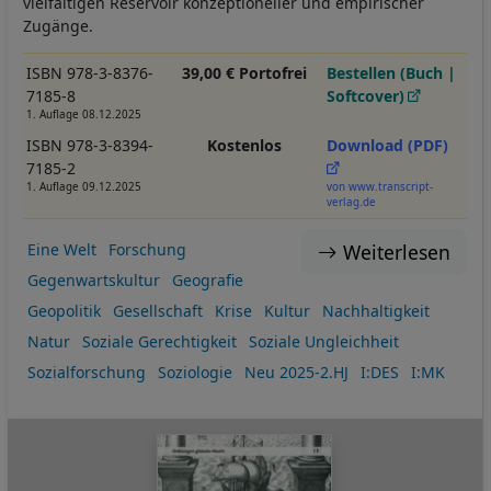
vielfältigen Reservoir konzeptioneller und empirischer
Zugänge.
ISBN 978-3-8376-
39,00 € Portofrei
Bestellen (Buch |
7185-8
Softcover)
1. Auflage 08.12.2025
ISBN 978-3-8394-
Kostenlos
Download (PDF)
7185-2
1. Auflage 09.12.2025
von www.transcript-
verlag.de
Weiterlesen
Eine Welt
Forschung
Gegenwartskultur
Geografie
Geopolitik
Gesellschaft
Krise
Kultur
Nachhaltigkeit
Natur
Soziale Gerechtigkeit
Soziale Ungleichheit
Sozialforschung
Soziologie
Neu 2025-2.HJ
I:DES
I:MK