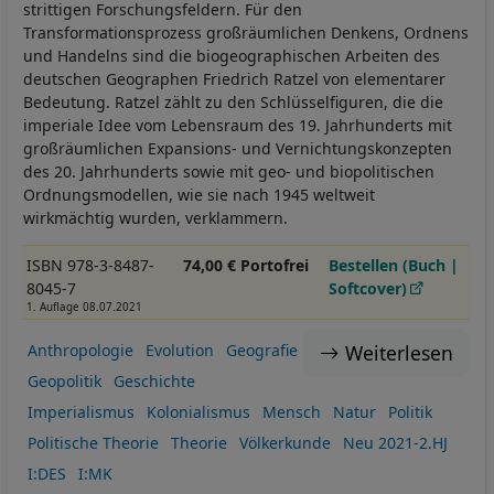
strittigen Forschungsfeldern. Für den
Transformationsprozess großräumlichen Denkens, Ordnens
und Handelns sind die biogeographischen Arbeiten des
deutschen Geographen Friedrich Ratzel von elementarer
Bedeutung. Ratzel zählt zu den Schlüsselfiguren, die die
imperiale Idee vom Lebensraum des 19. Jahrhunderts mit
großräumlichen Expansions- und Vernichtungskonzepten
des 20. Jahrhunderts sowie mit geo- und biopolitischen
Ordnungsmodellen, wie sie nach 1945 weltweit
wirkmächtig wurden, verklammern.
ISBN 978-3-8487-
74,00 € Portofrei
Bestellen (Buch |
8045-7
Softcover)
1. Auflage 08.07.2021
Weiterlesen
Anthropologie
Evolution
Geografie
Geopolitik
Geschichte
Imperialismus
Kolonialismus
Mensch
Natur
Politik
Politische Theorie
Theorie
Völkerkunde
Neu 2021-2.HJ
I:DES
I:MK