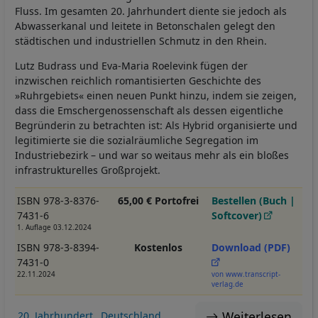
Fluss. Im gesamten 20. Jahrhundert diente sie jedoch als
Abwasserkanal und leitete in Betonschalen gelegt den
städtischen und industriellen Schmutz in den Rhein.
Lutz Budrass und Eva-Maria Roelevink fügen der
inzwischen reichlich romantisierten Geschichte des
»Ruhrgebiets« einen neuen Punkt hinzu, indem sie zeigen,
dass die Emschergenossenschaft als dessen eigentliche
Begründerin zu betrachten ist: Als Hybrid organisierte und
legitimierte sie die sozialräumliche Segregation im
Industriebezirk – und war so weitaus mehr als ein bloßes
infrastrukturelles Großprojekt.
ISBN 978-3-8376-
65,00 € Portofrei
Bestellen (Buch |
7431-6
Softcover)
1. Auflage 03.12.2024
ISBN 978-3-8394-
Kostenlos
Download (PDF)
7431-0
22.11.2024
von www.transcript-
verlag.de
Weiterlesen
20. Jahrhundert
Deutschland