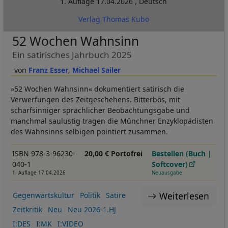
1. Auflage
17.04.2026
,
Deutsch
Verlag Thomas Kubo
52 Wochen Wahnsinn
Ein satirisches Jahrbuch 2025
Franz Esser
Michael Sailer
»52 Wochen Wahnsinn« dokumentiert satirisch die
Verwerfungen des Zeitgeschehens. Bitterbös, mit
scharfsinniger sprachlicher Beobachtungsgabe und
manchmal saulustig tragen die Münchner Enzyklopädisten
des Wahnsinns selbigen pointiert zusammen.
ISBN 978-3-96230-
20,00 € Portofrei
Bestellen (Buch |
040-1
Softcover)
1. Auflage 17.04.2026
Neuausgabe
Weiterlesen
Gegenwartskultur
Politik
Satire
Zeitkritik
Neu
Neu 2026-1.HJ
I:DES
I:MK
I:VIDEO