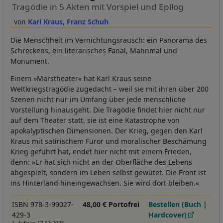
Tragödie in 5 Akten mit Vorspiel und Epilog
Karl Kraus
Franz Schuh
Die Menschheit im Vernichtungsrausch: ein Panorama des
Schreckens, ein literarisches Fanal, Mahnmal und
Monument.
Einem »Marstheater« hat Karl Kraus seine
Weltkriegstragödie zugedacht – weil sie mit ihren über 200
Szenen nicht nur im Umfang über jede menschliche
Vorstellung hinausgeht. Die Tragödie findet hier nicht nur
auf dem Theater statt, sie ist eine Katastrophe von
apokalyptischen Dimensionen. Der Krieg, gegen den Karl
Kraus mit satirischem Furor und moralischer Beschämung
Krieg geführt hat, endet hier nicht mit einem Frieden,
denn: »Er hat sich nicht an der Oberfläche des Lebens
abgespielt, sondern im Leben selbst gewütet. Die Front ist
ins Hinterland hineingewachsen. Sie wird dort bleiben.«
ISBN 978-3-99027-
48,00 € Portofrei
Bestellen (Buch |
429-3
Hardcover)