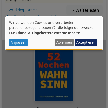
1. Auflage 17.07.2025
Weiterlesen
1.Weltkrieg
Drama
Gesellschaftskritik
Kraus, Karl
Wir verwenden Cookies und verarbeiten
Krieg
Menschheit
Satire
Theater
Zeitgeschichte
Verwendung
personenbezogene Daten für die folgenden Zwecke:
Neu 2025-2.HJ
I:DES
I:MK
Funktional & Eingebettete externe Inhalte
.
von
personenbezogenen
Anpassen
Ablehnen
Akzeptieren
Daten
und
Cookies