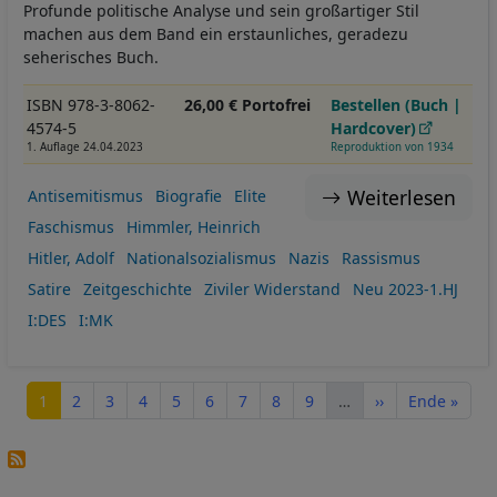
Profunde politische Analyse und sein großartiger Stil
machen aus dem Band ein erstaunliches, geradezu
seherisches Buch.
ISBN 978-3-8062-
26,00 € Portofrei
Bestellen (Buch |
4574-5
Hardcover)
1. Auflage 24.04.2023
Reproduktion von 1934
Weiterlesen
Antisemitismus
Biografie
Elite
Faschismus
Himmler, Heinrich
Hitler, Adolf
Nationalsozialismus
Nazis
Rassismus
Satire
Zeitgeschichte
Ziviler Widerstand
Neu 2023-1.HJ
I:DES
I:MK
Seitennummerierung
Seite
Seite
Seite
Seite
Seite
Seite
Seite
Seite
Seite
Nächste Seite
Letzte Seite
1
2
3
4
5
6
7
8
9
…
››
Ende »