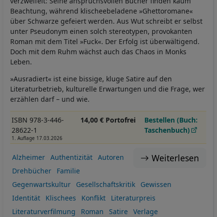
verzweifelt: Seine anspruchsvollen Bücher finden kaum
Beachtung, während klischeebeladene »Ghettoromane«
über Schwarze gefeiert werden. Aus Wut schreibt er selbst
unter Pseudonym einen solch stereotypen, provokanten
Roman mit dem Titel »Fuck«. Der Erfolg ist überwältigend.
Doch mit dem Ruhm wächst auch das Chaos in Monks
Leben.
»Ausradiert« ist eine bissige, kluge Satire auf den
Literaturbetrieb, kulturelle Erwartungen und die Frage, wer
erzählen darf – und wie.
ISBN 978-3-446-
14,00 € Portofrei
Bestellen (Buch:
28622-1
Taschenbuch)
1. Auflage 17.03.2026
Weiterlesen
Alzheimer
Authentizität
Autoren
Drehbücher
Familie
Gegenwartskultur
Gesellschaftskritik
Gewissen
Identität
Klischees
Konflikt
Literaturpreis
Literaturverfilmung
Roman
Satire
Verlage