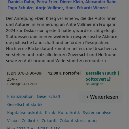
Daniela Dahn
Petra Erler
Dieter Klein
Alexander Rahr
Ingo Schulze
Antje Vollmer
Hans-Eckardt Wenzel
Der Anregung »Den Krieg verlernen«, die die Autorinnen
und Autoren in Erinnerung an Antje Vollmer im Frühjahr
2024 zur Diskussion gestellt hatten, wurde nicht gefolgt.
Stattdessen dominieren weiterhin gespenstische Akteure
die politische Landschaft und befördern Resignation.
Nüchterne Blicke darauf könnten helfen, die Ursachen zu
verstehen und trotz alledem zu Zuversicht und Hoffnung
sowie zu Aufklärung und Widerstand zu ermuntern.
ISBN 978-3-96488-
12,00 € Portofrei
Bestellen (Buch |
254-7
Softcover)
1. Auflage 03.11.2025
Neuausgabe
Weiterlesen
Emanzipation
Gesellschaft
Gesellschaftskritik
Kapitalismuskritik
Kritik
Kulturkritik
Systemanalyse
Vision
Zeitkritik
Zukunft
Zukunftsforschung
Neu 2025-2.HJ
I:DES
I:MK