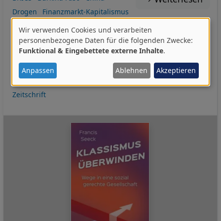
Drogen
Finanzmarkt-Kapitalismus
Frieden
Geopolitik
Geschichte
Gesellschaft
Hegemonie
Wir verwenden Cookies und verarbeiten
Verwendung
Kostenlos
Krieg
Krieg gegen Drogen
personenbezogene Daten für die folgenden Zwecke:
Funktional & Eingebettete externe Inhalte
.
von
Künstliche Intelligenz
Medien
Militär
personenbezogenen
Präsentation (Folien)
Sankara, Thomas
Staat
USA
Anpassen
Ablehnen
Akzeptieren
Daten
Venezuela
Weltwirtschaft
Wirtschaft
Zeitkritik
und
Zeitschrift
Cookies