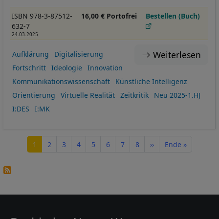
ISBN 978-3-87512-
16,00 € Portofrei
Bestellen (Buch)
632-7
24.03.2025
Weiterlesen
Aufklärung
Digitalisierung
Fortschritt
Ideologie
Innovation
Kommunikationswissenschaft
Künstliche Intelligenz
Orientierung
Virtuelle Realität
Zeitkritik
Neu 2025-1.HJ
I:DES
I:MK
Seitennummerierung
Seite
Seite
Seite
Seite
Seite
Seite
Seite
Seite
Nächste Seite
Letzte Seite
1
2
3
4
5
6
7
8
››
Ende »