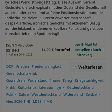
lyrisches Werk ist vielgestaltig. Diese Auswahl vereint
Gedichte, die sich explizit mit dem Zustand der Gesellschaft
auseinandersetzen und auf eine Positionsbestimmung des
Individuums zielen. Zu Recht erwartet man scharfe,
despektierliche, ironische Gedichte mit aktuellem Bezug
auf die Jetztzeit, in denen er kopflose Politik und geistlosen
Kunstbetrieb dem Spott preisgibt.
per E-Mail
ISBN 978-3-359-
14,00 € Portofrei
bestellen (Buch |
03104-8
Softcover)
1. Auflage 06.04.2026
Weiterlesen
DDR
Frieden
Friedensfähigkeit
Gesellschaftskritik
Gewaltfreier Widerstand
Ironie
Krieg
Kriegstüchtigkeit
Kritik
Kulturkritik
Literatur
Lyrik
Ostdeutschland
Politik
Satire
Westdeutschland
Widerstand
Zeitkritik
Neu 2026-1.HJ
I:DES
I:MK