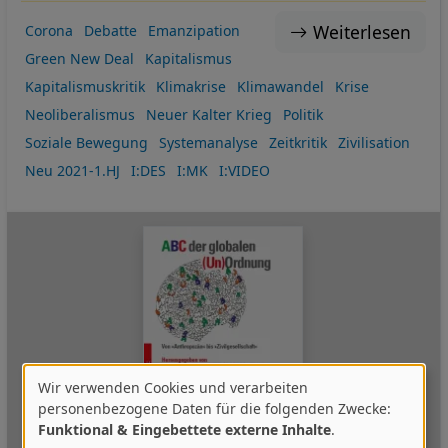
Weiterlesen
Corona
Debatte
Emanzipation
Green New Deal
Kapitalismus
Kapitalismuskritik
Klimakrise
Klimawandel
Krise
Neoliberalismus
Neuer Kalter Krieg
Politik
Soziale Bewegung
Systemanalyse
Zeitkritik
Zivilisation
Neu 2021-1.HJ
I:DES
I:MK
I:VIDEO
Wir verwenden Cookies und verarbeiten
Verwendung
personenbezogene Daten für die folgenden Zwecke:
Funktional & Eingebettete externe Inhalte
.
von