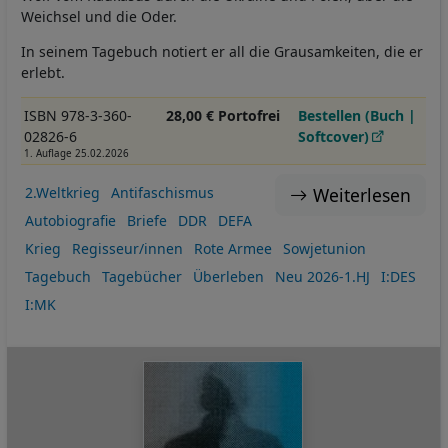
Weichsel und die Oder.
In seinem Tagebuch notiert er all die Grausamkeiten, die er
erlebt.
ISBN 978-3-360-
28,00 € Portofrei
Bestellen (Buch |
02826-6
Softcover)
1. Auflage 25.02.2026
Weiterlesen
2.Weltkrieg
Antifaschismus
Autobiografie
Briefe
DDR
DEFA
Krieg
Regisseur/innen
Rote Armee
Sowjetunion
Tagebuch
Tagebücher
Überleben
Neu 2026-1.HJ
I:DES
I:MK