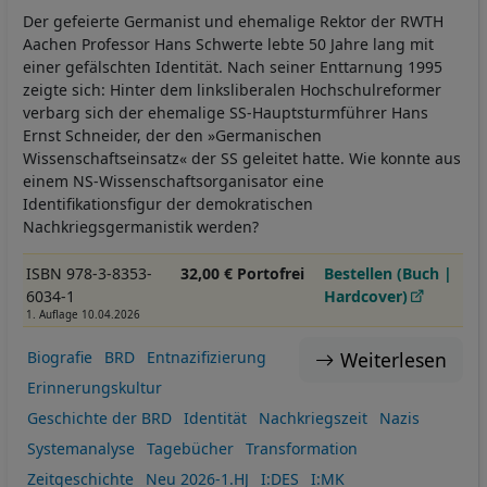
Der gefeierte Germanist und ehemalige Rektor der RWTH
Aachen Professor Hans Schwerte lebte 50 Jahre lang mit
einer gefälschten Identität. Nach seiner Enttarnung 1995
zeigte sich: Hinter dem linksliberalen Hochschulreformer
verbarg sich der ehemalige SS-Hauptsturmführer Hans
Ernst Schneider, der den »Germanischen
Wissenschaftseinsatz« der SS geleitet hatte. Wie konnte aus
einem NS-Wissenschaftsorganisator eine
Identifikationsfigur der demokratischen
Nachkriegsgermanistik werden?
ISBN 978-3-8353-
32,00 € Portofrei
Bestellen (Buch |
6034-1
Hardcover)
1. Auflage 10.04.2026
Weiterlesen
Biografie
BRD
Entnazifizierung
Erinnerungskultur
Geschichte der BRD
Identität
Nachkriegszeit
Nazis
Systemanalyse
Tagebücher
Transformation
Zeitgeschichte
Neu 2026-1.HJ
I:DES
I:MK