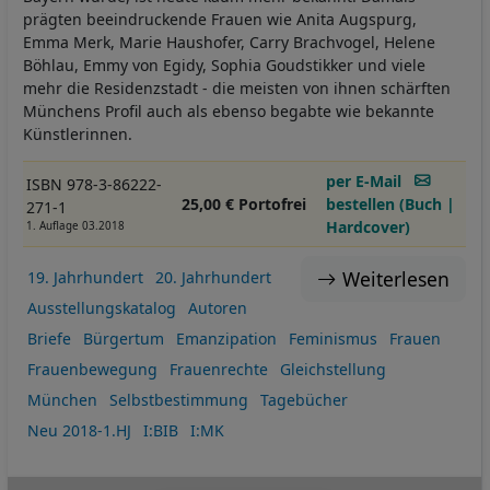
prägten beeindruckende Frauen wie Anita Augspurg,
Emma Merk, Marie Haushofer, Carry Brachvogel, Helene
Böhlau, Emmy von Egidy, Sophia Goudstikker und viele
mehr die Residenzstadt - die meisten von ihnen schärften
Münchens Profil auch als ebenso begabte wie bekannte
Künstlerinnen.
per E-Mail
ISBN 978-3-86222-
25,00 € Portofrei
bestellen (Buch |
271-1
Hardcover)
1. Auflage 03.2018
Weiterlesen
19. Jahrhundert
20. Jahrhundert
Ausstellungskatalog
Autoren
Briefe
Bürgertum
Emanzipation
Feminismus
Frauen
Frauenbewegung
Frauenrechte
Gleichstellung
München
Selbstbestimmung
Tagebücher
Neu 2018-1.HJ
I:BIB
I:MK