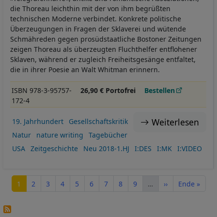
die Thoreau leichthin mit der von ihm begrüßten
technischen Moderne verbindet. Konkrete politische
Überzeugungen in Fragen der Sklaverei und wütende
Schmähreden gegen prosüdstaatliche Bostoner Zeitungen
zeigen Thoreau als überzeugten Fluchthelfer entflohener
Sklaven, während er zugleich Freiheitsgesänge entfaltet,
die in ihrer Poesie an Walt Whitman erinnern.
ISBN 978-3-95757-
26,90 € Portofrei
Bestellen
172-4
Weiterlesen
19. Jahrhundert
Gesellschaftskritik
Natur
nature writing
Tagebücher
USA
Zeitgeschichte
Neu 2018-1.HJ
I:DES
I:MK
I:VIDEO
Seitennummerierung
Seite
Seite
Seite
Seite
Seite
Seite
Seite
Seite
Seite
Nächste Seite
Letzte Seite
1
2
3
4
5
6
7
8
9
…
››
Ende »