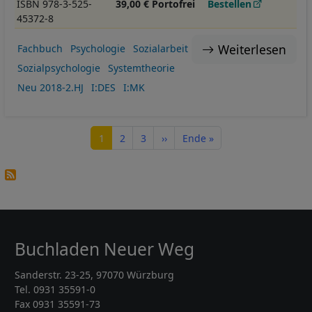
ISBN 978-3-525-
39,00 € Portofrei
Bestellen
45372-8
Weiterlesen
Fachbuch
Psychologie
Sozialarbeit
Sozialpsychologie
Systemtheorie
Neu 2018-2.HJ
I:DES
I:MK
Seitennummerierung
Seite
Seite
Seite
Nächste Seite
Letzte Seite
1
2
3
››
Ende »
Buchladen Neuer Weg
Sanderstr. 23-25, 97070 Würzburg
Tel. 0931 35591-0
Fax 0931 35591-73