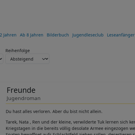
2 Jahren
Ab 8 Jahren
Bilderbuch
Jugendleseclub
Leseanfänger
Reihenfolge
Freunde
Jugendroman
Du hast alles verloren. Aber du bist nicht allein.
Tarek, Nata , Ren und der kleine, verwilderte Tuk lernen sich ken
Kriegstagen in die bereits völlig desolate Armee eingezogen we
Spaten bewaffnet aufs Schlachtfeld ziehen sollen, desertieren s