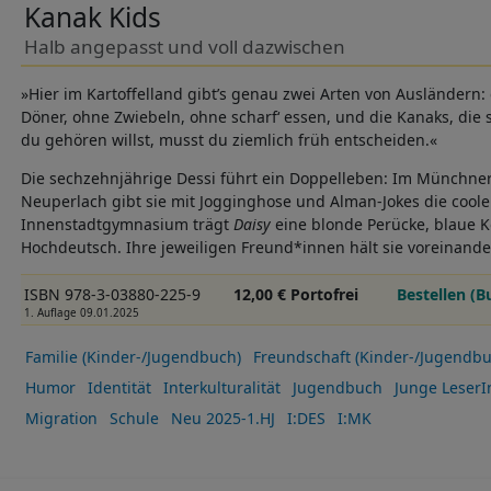
Kanak Kids
Halb angepasst und voll dazwischen
»Hier im Kartoffelland gibt’s genau zwei Arten von Ausländern:
Döner, ohne Zwiebeln, ohne scharf‘ essen, und die Kanaks, die
du gehören willst, musst du ziemlich früh entscheiden.«
Die sechzehnjährige Dessi führt ein Doppelleben: Im Münchner
Neuperlach gibt sie mit Jogginghose und Alman-Jokes die coole
Innenstadtgymnasium trägt
Daisy
eine blonde Perücke, blaue K
Hochdeutsch. Ihre jeweiligen Freund*innen hält sie voreinand
ISBN 978-3-03880-225-9
12,00 € Portofrei
Bestellen (B
1. Auflage 09.01.2025
Familie (Kinder-/Jugendbuch)
Freundschaft (Kinder-/Jugendbu
Humor
Identität
Interkulturalität
Jugendbuch
Junge Leser
Migration
Schule
Neu 2025-1.HJ
I:DES
I:MK