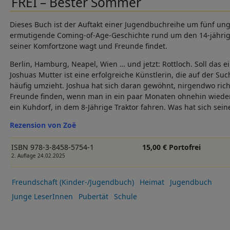
FREI – Bester Sommer
Dieses Buch ist der Auftakt einer Jugendbuchreihe um fünf ung
ermutigende Coming-of-Age-Geschichte rund um den 14-jährige
seiner Komfortzone wagt und Freunde findet.
Berlin, Hamburg, Neapel, Wien … und jetzt: Rottloch. Soll das ei
Joshuas Mutter ist eine erfolgreiche Künstlerin, die auf der S
häufig umzieht. Joshua hat sich daran gewöhnt, nirgendwo ri
Freunde finden, wenn man in ein paar Monaten ohnehin wieder
ein Kuhdorf, in dem 8-Jährige Traktor fahren. Was hat sich sei
Rezension von Zoë
ISBN 978-3-8458-5754-1
15,00 € Portofrei
2. Auflage 24.02.2025
Freundschaft (Kinder-/Jugendbuch)
Heimat
Jugendbuch
Junge LeserInnen
Pubertät
Schule