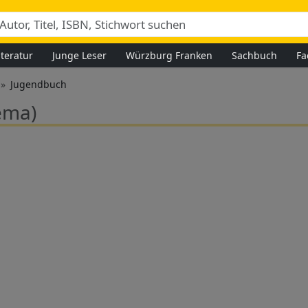
iteratur
Junge Leser
Würzburg Franken
Sachbuch
Fa
Jugendbuch
ema)