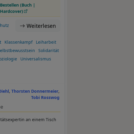
Bestellen (Buch |
Hardcover)
Weiterlesen
chutz
t
Klassenkampf
Leiharbeit
elbstbewusstsein
Solidarität
oziologie
Universalismus
Diehl
Thorsten Donnermeier
Tobi Rosswog
le
itätsexpertin an einem Tisch