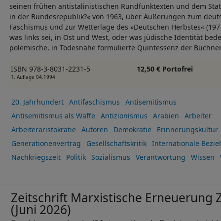
seinen frühen antistalinistischen Rundfunktexten und dem Sta
in der Bundesrepublik?« von 1963, über Äußerungen zum deuts
Faschismus und zur Wetterlage des »Deutschen Herbstes« (1977
was links sei, in Ost und West, oder was jüdische Identität bed
polemische, in Todesnähe formulierte Quintessenz der Büchner
ISBN 978-3-8031-2231-5
12,50 € Portofrei
1. Auflage 04.1994
20. Jahrhundert
Antifaschismus
Antisemitismus
Antisemitismus als Waffe
Antizionismus
Arabien
Arbeiter
Arbeiteraristokratie
Autoren
Demokratie
Erinnerungskultur
Generationenvertrag
Gesellschaftskritik
Internationale Bezi
Nachkriegszeit
Politik
Sozialismus
Verantwortung
Wissen
Zeitschrift Marxistische Erneuerung Z
(Juni 2026)