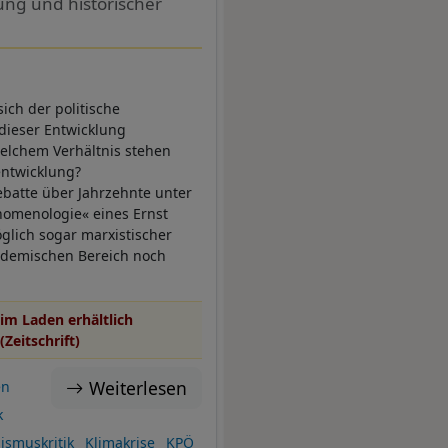
ung und historischer
ch der politische
 dieser Entwicklung
welchem Verhältnis stehen
entwicklung?
batte über Jahrzehnte unter
nomenologie« eines Ernst
glich sogar marxistischer
kademischen Bereich noch
im Laden erhältlich
(Zeitschrift)
Weiterlesen
en
k
lismuskritik
Klimakrise
KPÖ