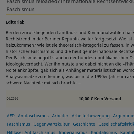
Faschismus reloaded? Internationale Rechtsentwickl
Faschismus
Editorial:
Bei den zurückliegenden Landtags- und Kommunalwahlen hat si
Rechtstrend in der Berliner Republik weiter fortgesetzt. Wie ist
beizukommen? Wie ist sie theoretisch-kategorial zu fassen, in 
historischer Faschismus und die heutige internationale Rechts
Der Faschismusbegriff stand in der bundesrepublikanischen De
Ideologieverdacht. Wer ihn nutzte und dabei nicht an die »Phä
Nolte anknüpfte, gab sich als Anhänger materialistischer, womö
Analyseansätze zu erkennen, was bis in die 1990er Jahre im a
schwere Nachteile mit sich brachte ...
10,00 € Kein Versand
06.2026
AFD
Antifaschismus
Arbeiter
Arbeiterbewegung
Argentini
Faschismus
Gegenwartskultur
Geschichte
Gesellschaftskriti
Hilfloser Antifaschismus
Imperialismus
Kapitalismus
Kapita