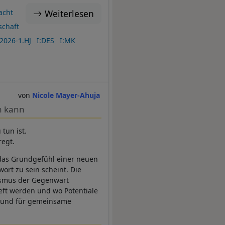
Weiterlesen
acht
schaft
2026-1.HJ
I:DES
I:MK
Nicole Mayer-Ahuja
n kann
tun ist.
regt.
t das Grundgefühl einer neuen
ort zu sein scheint. Die
lismus der Gegenwart
eft werden und wo Potentiale
n und für gemeinsame