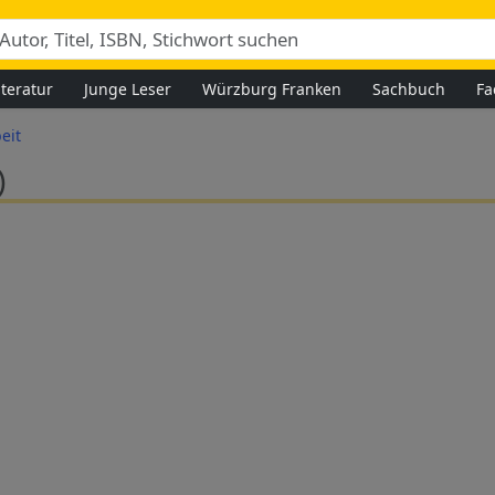
iteratur
Junge Leser
Würzburg Franken
Sachbuch
Fa
eit
)