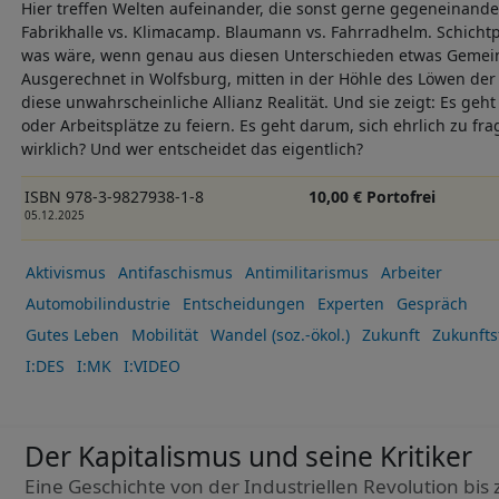
Hier treffen Welten aufeinander, die sonst gerne gegeneinande
Fabrikhalle vs. Klimacamp. Blaumann vs. Fahrradhelm. Schicht
was wäre, wenn genau aus diesen Unterschieden etwas Gemei
Ausgerechnet in Wolfsburg, mitten in der Höhle des Löwen der
diese unwahrscheinliche Allianz Realität. Und sie zeigt: Es geh
oder Arbeitsplätze zu feiern. Es geht darum, sich ehrlich zu f
wirklich? Und wer entscheidet das eigentlich?
ISBN 978-3-9827938-1-8
10,00 € Portofrei
05.12.2025
Aktivismus
Antifaschismus
Antimilitarismus
Arbeiter
Automobilindustrie
Entscheidungen
Experten
Gespräch
Gutes Leben
Mobilität
Wandel (soz.-ökol.)
Zukunft
Zukunfts
I:DES
I:MK
I:VIDEO
Der Kapitalismus und seine Kritiker
Eine Geschichte von der Industriellen Revolution bis 