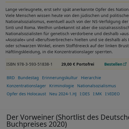
Lange verleugnete, erst sehr spät anerkannte Opfer des Nation
Viele Menschen wissen heute von den jüdischen und politisch
Nationalsozialismus, eventuell auch von der NS-Verfolgung de
Sinti und Roma. Weithin unbekannt ist aber die sozialrassistisc
Nationalsozialisten für genetisch verdorbene und deshalb »a
»Asoziale« und »Berufsverbrecher« hielten und sie deshalb als
oder schwarzen Winkel, einem Stoffdreieck auf der linken Brusts
Häftlingskleidung, in die Konzentrationslager sperrten.
ISBN 978-3-593-51838-1
29,00 € Portofrei
Bestellen
BRD
Bundestag
Erinnerungskultur
Hierarchie
Konzentrationslager
Kriminologie
Nationalsozialismus
Opfer des Holocaust
Neu 2024-1.HJ
I:DES
I:MK
I:VIDEO
Der Vorweiner (Shortlist des Deutsc
Buchpreises 2020)