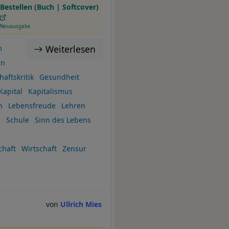
Bestellen (Buch | Softcover)
Neuausgabe
Weiterlesen
m
en
haftskritik
Gesundheit
Kapital
Kapitalismus
n
Lebensfreude
Lehren
z
Schule
Sinn des Lebens
chaft
Wirtschaft
Zensur
Ullrich Mies