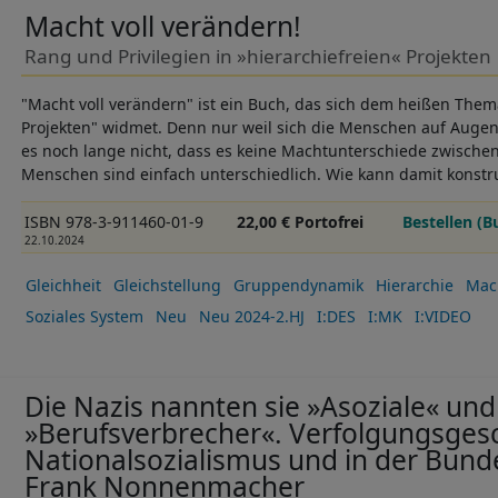
Macht voll verändern!
Rang und Privilegien in »hierarchiefreien« Projekten
"Macht voll verändern" ist ein Buch, das sich dem heißen Them
Projekten" widmet. Denn nur weil sich die Menschen auf Auge
es noch lange nicht, dass es keine Machtunterschiede zwisch
Menschen sind einfach unterschiedlich. Wie kann damit kons
ISBN 978-3-911460-01-9
22,00 € Portofrei
Bestellen (B
22.10.2024
Gleichheit
Gleichstellung
Gruppendynamik
Hierarchie
Mac
Soziales System
Neu
Neu 2024-2.HJ
I:DES
I:MK
I:VIDEO
Die Nazis nannten sie »Asoziale« und
»Berufsverbrecher«. Verfolgungsges
Nationalsozialismus und in der Bund
Frank Nonnenmacher