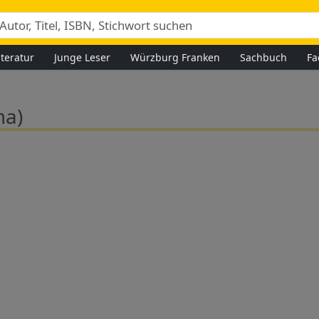
iteratur
Junge Leser
Würzburg Franken
Sachbuch
Fa
ma)