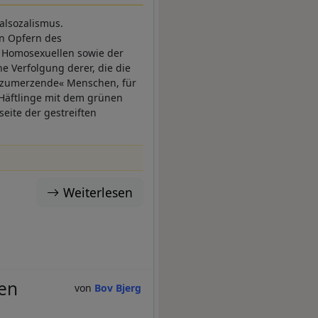
alsozalismus.
en Opfern des
r Homosexuellen sowie der
he Verfolgung derer, die die
uszumerzende« Menschen, für
 Häftlinge mit dem grünen
eite der gestreiften
Weiterlesen
hen
Bov Bjerg