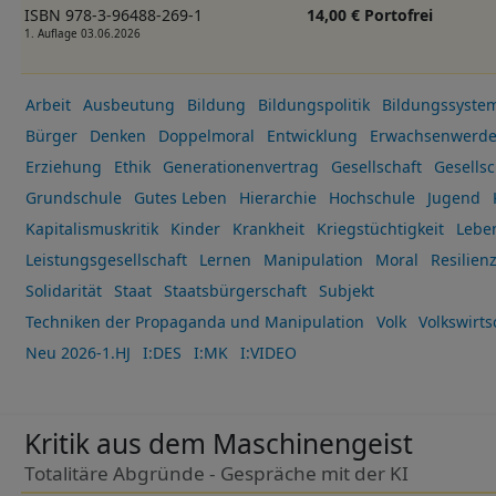
ISBN 978-3-96488-269-1
14,00 € Portofrei
1. Auflage 03.06.2026
Arbeit
Ausbeutung
Bildung
Bildungspolitik
Bildungssyste
Bürger
Denken
Doppelmoral
Entwicklung
Erwachsenwerd
Erziehung
Ethik
Generationenvertrag
Gesellschaft
Gesellsc
Grundschule
Gutes Leben
Hierarchie
Hochschule
Jugend
Kapitalismuskritik
Kinder
Krankheit
Kriegstüchtigkeit
Lebe
Leistungsgesellschaft
Lernen
Manipulation
Moral
Resilien
Solidarität
Staat
Staatsbürgerschaft
Subjekt
Techniken der Propaganda und Manipulation
Volk
Volkswirts
Neu 2026-1.HJ
I:DES
I:MK
I:VIDEO
Kritik aus dem Maschinengeist
Totalitäre Abgründe - Gespräche mit der KI