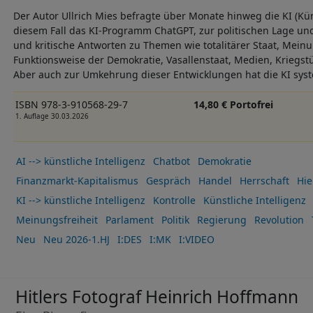
Der Autor Ullrich Mies befragte über Monate hinweg die KI (Küns
diesem Fall das KI-Programm ChatGPT, zur politischen Lage und 
und kritische Antworten zu Themen wie totalitärer Staat, Mei
Funktionsweise der Demokratie, Vasallenstaat, Medien, Kriegst
Aber auch zur Umkehrung dieser Entwicklungen hat die KI syst
ISBN 978-3-910568-29-7
14,80 € Portofrei
1. Auflage 30.03.2026
AI --> künstliche Intelligenz
Chatbot
Demokratie
Finanzmarkt-Kapitalismus
Gespräch
Handel
Herrschaft
Hie
KI --> künstliche Intelligenz
Kontrolle
Künstliche Intelligenz
Meinungsfreiheit
Parlament
Politik
Regierung
Revolution
Neu
Neu 2026-1.HJ
I:DES
I:MK
I:VIDEO
Hitlers Fotograf Heinrich Hoffmann