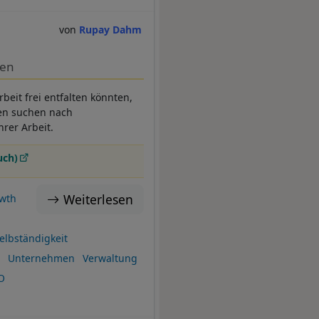
Rupay Dahm
men
beit frei entfalten könnten,
en suchen nach
rer Arbeit.
uch)
Weiterlesen
wth
elbständigkeit
Unternehmen
Verwaltung
O