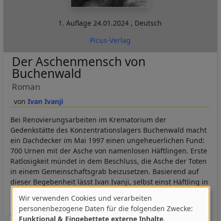
1. Auflage
24.01.2024
,
Deutsch
Picus-Verlag
Der Aschenmensch von
Buchenwald
Roman
Ivan Ivanji
Bei Renovierungsarbeiten im Krematorium der
Gedenkstätte des Konzentrationslagers Buchenwald macht
ein Dachdecker im Mai 1997 einen ungeheuerlichen Fund:
700 Urnen mit der Asche von namenlosen Häftlingen. Erste
Ratlosigkeit mündet in dem Beschluss, die Asche der Toten
in einem Gemeinschaftsgrab beizusetzen. Basierend auf
dieser Begebenheit lässt Ivan Ivanji, selbst einst Häftling in
Buchenwald, aus den Genen der anonymen Verstorbenen
Wir verwenden Cookies und verarbeiten
eine neue Gestalt von mythischer Wucht erstehen: den
Verwendung
personenbezogene Daten für die folgenden Zwecke:
Aschenmenschen von Buchenwald, ein wolkenförmiges
Funktional & Eingebettete externe Inhalte
.