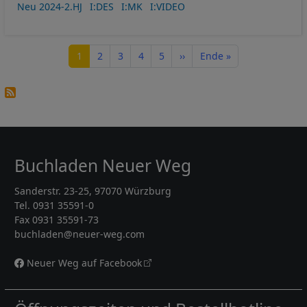
Neu 2024-2.HJ
I:DES
I:MK
I:VIDEO
Seitennummerierung
Seite
Seite
Seite
Seite
Seite
Nächste Seite
Letzte Seite
1
2
3
4
5
››
Ende »
Buchladen Neuer Weg
Sanderstr. 23-25, 97070 Würzburg
Tel. 0931 35591-0
Fax 0931 35591-73
buchladen@neuer-weg.com
Neuer Weg auf Facebook