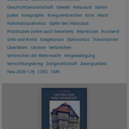
Geschichtswissenschaft
Gewalt
Holocaust
Italien
Juden
Kriegsopfer
Kriegsverbrechen
Krim
Mord
Nationalsozialismus
Opfer des Holocaust
Prostitution (siehe auch Sexarbeit)
Repression
Russland
Sinti und Roma
Sowjetunion
Stalinismus
Transnistrien
Überleben
Ukraine
Verbrechen
Verbrechen der Wehrmacht
Vergewaltigung
Vernichtungskrieg
Zivilgesellschaft
Zwangsarbeit
Neu 2026-1.HJ
I:DES
I:MK