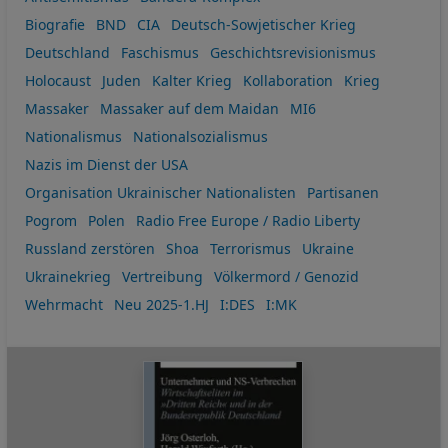
Biografie
BND
CIA
Deutsch-Sowjetischer Krieg
Deutschland
Faschismus
Geschichtsrevisionismus
Holocaust
Juden
Kalter Krieg
Kollaboration
Krieg
Massaker
Massaker auf dem Maidan
MI6
Nationalismus
Nationalsozialismus
Nazis im Dienst der USA
Organisation Ukrainischer Nationalisten
Partisanen
Pogrom
Polen
Radio Free Europe / Radio Liberty
Russland zerstören
Shoa
Terrorismus
Ukraine
Ukrainekrieg
Vertreibung
Völkermord / Genozid
Wehrmacht
Neu 2025-1.HJ
I:DES
I:MK