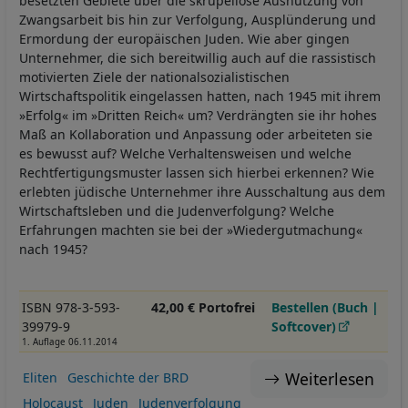
besetzten Gebiete über die skrupellose Ausnutzung von
Zwangsarbeit bis hin zur Verfolgung, Ausplünderung und
Ermordung der europäischen Juden. Wie aber gingen
Unternehmer, die sich bereitwillig auch auf die rassistisch
motivierten Ziele der nationalsozialistischen
Wirtschaftspolitik eingelassen hatten, nach 1945 mit ihrem
»Erfolg« im »Dritten Reich« um? Verdrängten sie ihr hohes
Maß an Kollaboration und Anpassung oder arbeiteten sie
es bewusst auf? Welche Verhaltensweisen und welche
Rechtfertigungsmuster lassen sich hierbei erkennen? Wie
erlebten jüdische Unternehmer ihre Ausschaltung aus dem
Wirtschaftsleben und die Judenverfolgung? Welche
Erfahrungen machten sie bei der »Wiedergutmachung«
nach 1945?
ISBN 978-3-593-
42,00 € Portofrei
Bestellen (Buch |
39979-9
Softcover)
1. Auflage 06.11.2014
Weiterlesen
Eliten
Geschichte der BRD
Holocaust
Juden
Judenverfolgung