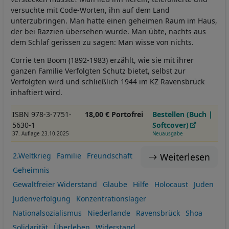
versuchte mit Code-Worten, ihn auf dem Land
unterzubringen. Man hatte einen geheimen Raum im Haus,
der bei Razzien übersehen wurde. Man übte, nachts aus
dem Schlaf gerissen zu sagen: Man wisse von nichts.
Corrie ten Boom (1892-1983) erzählt, wie sie mit ihrer
ganzen Familie Verfolgten Schutz bietet, selbst zur
Verfolgten wird und schließlich 1944 im KZ Ravensbrück
inhaftiert wird.
ISBN 978-3-7751-
18,00 € Portofrei
Bestellen (Buch |
5630-1
Softcover)
37. Auflage 23.10.2025
Neuausgabe
Weiterlesen
2.Weltkrieg
Familie
Freundschaft
Geheimnis
Gewaltfreier Widerstand
Glaube
Hilfe
Holocaust
Juden
Judenverfolgung
Konzentrationslager
Nationalsozialismus
Niederlande
Ravensbrück
Shoa
Solidarität
Überleben
Widerstand