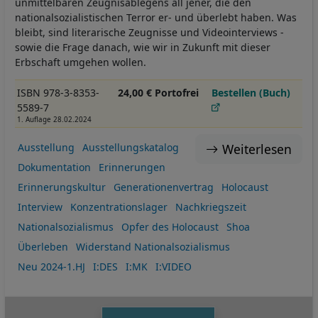
unmittelbaren Zeugnisablegens all jener, die den
nationalsozialistischen Terror er- und überlebt haben. Was
bleibt, sind literarische Zeugnisse und Videointerviews -
sowie die Frage danach, wie wir in Zukunft mit dieser
Erbschaft umgehen wollen.
ISBN 978-3-8353-
24,00 € Portofrei
Bestellen (Buch)
5589-7
1. Auflage 28.02.2024
Weiterlesen
Ausstellung
Ausstellungskatalog
Dokumentation
Erinnerungen
Erinnerungskultur
Generationenvertrag
Holocaust
Interview
Konzentrationslager
Nachkriegszeit
Nationalsozialismus
Opfer des Holocaust
Shoa
Überleben
Widerstand Nationalsozialismus
Neu 2024-1.HJ
I:DES
I:MK
I:VIDEO