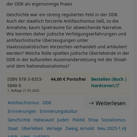
der DDR als eigensinnige Praxis
Geschichte war ein streng reguliertes Feld in der DDR.
Auch der staatlich forcierte Antifaschismus ließ, so die
Annahme, kaum Spielräume für abweichende Narrative.
Wie konnten daher jüdische Verfolgungserfahrungen und
antifaschistische Überzeugungen unter
staatssozialistischen Vorzeichen verhandelt und artikuliert
werden? Welche Rolle spielten jüdische Überlebende in der
DDR in der kulturellen Auseinandersetzung mit der Shoah
und dem Nationalsozialismus?
ISBN 978-3-8353-
44,00 € Portofrei
Bestellen (Buch |
5840-9
Hardcover)
1. Auflage 21.05.2025
Weiterlesen
Antifaschismus
DDR
Erinnerungen
Erinnerungskultur
Geschichte
Holocaust
Juden
Politik
Shoa
Sozialismus
Staat
Überleben
Verlage
Zweig, Arnold
Neu 2025-1.HJ
I:BIB
I:MK
I:VIDEO