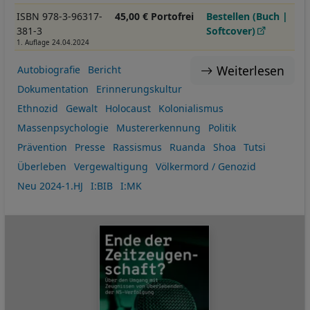
ISBN 978-3-96317-
45,00 € Portofrei
Bestellen (Buch |
381-3
Softcover)
1. Auflage 24.04.2024
Weiterlesen
Autobiografie
Bericht
Dokumentation
Erinnerungskultur
Ethnozid
Gewalt
Holocaust
Kolonialismus
Massenpsychologie
Mustererkennung
Politik
Prävention
Presse
Rassismus
Ruanda
Shoa
Tutsi
Überleben
Vergewaltigung
Völkermord / Genozid
Neu 2024-1.HJ
I:BIB
I:MK