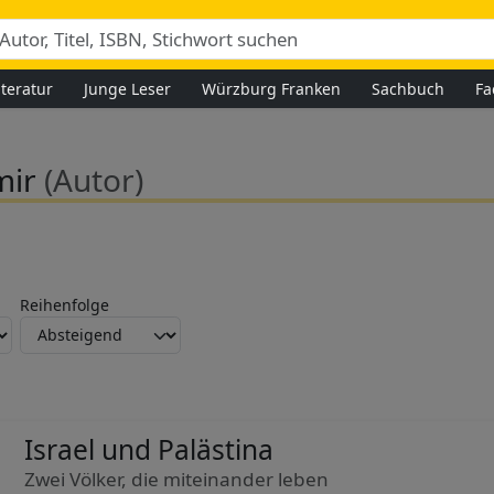
iteratur
Junge Leser
Würzburg Franken
Sachbuch
Fa
imir
(Autor)
Reihenfolge
Israel und Palästina
Zwei Völker, die miteinander leben