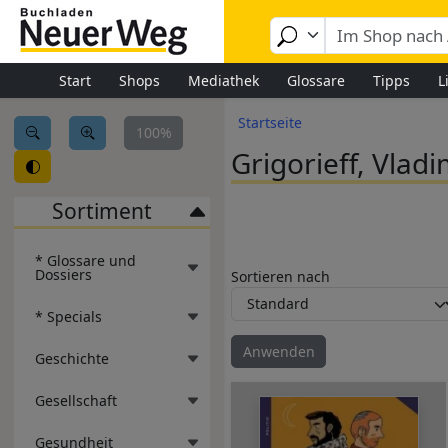
Image
Direkt zum Inhalt
Start
Shops
Mediathek
Glossare
Tipps
L
Pfadnavigation
Startseite
100%
Grigorieff, Vlad
Sortiment
* Glossare und
Dossiers
Sortieren nach
* Specials
Geschichte
Gesellschaft
Gesundheit