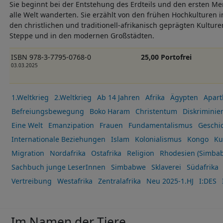
Sie beginnt bei der Entstehung des Erdteils und den ersten Me
alle Welt wanderten. Sie erzählt von den frühen Hochkulturen
den christlichen und traditionell-afrikanisch geprägten Kultur
Steppe und in den modernen Großstädten.
ISBN 978-3-7795-0768-0
25,00 Portofrei
03.03.2025
1.Weltkrieg
2.Weltkrieg
Ab 14 Jahren
Afrika
Ägypten
Apart
Befreiungsbewegung
Boko Haram
Christentum
Diskriminie
Eine Welt
Emanzipation
Frauen
Fundamentalismus
Geschi
Internationale Beziehungen
Islam
Kolonialismus
Kongo
Ku
Migration
Nordafrika
Ostafrika
Religion
Rhodesien (Simbab
Sachbuch junge LeserInnen
Simbabwe
Sklaverei
Südafrika
Vertreibung
Westafrika
Zentralafrika
Neu 2025-1.HJ
I:DES
Im Namen der Tiere