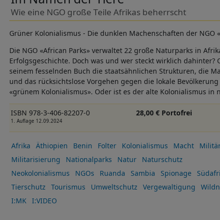
Wie eine NGO große Teile Afrikas beherrscht
Grüner Kolonialismus - Die dunklen Machenschaften der NGO «
Die NGO «African Parks» verwaltet 22 große Naturparks in Afrika
Erfolgsgeschichte. Doch was und wer steckt wirklich dahinter? 
seinem fesselnden Buch die staatsähnlichen Strukturen, die Ma
und das rücksichtslose Vorgehen gegen die lokale Bevölkerung 
«grünem Kolonialismus». Oder ist es der alte Kolonialismus i
ISBN 978-3-406-82207-0
28,00 € Portofrei
1. Auflage 12.09.2024
Afrika
Äthiopien
Benin
Folter
Kolonialismus
Macht
Militä
Militarisierung
Nationalparks
Natur
Naturschutz
Neokolonialismus
NGOs
Ruanda
Sambia
Spionage
Südafri
Tierschutz
Tourismus
Umweltschutz
Vergewaltigung
Wildn
I:MK
I:VIDEO