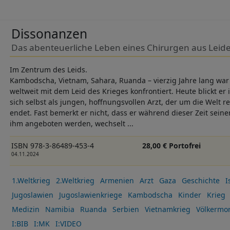
Dissonanzen
Das abenteuerliche Leben eines Chirurgen aus Leid
Im Zentrum des Leids.
Kambodscha, Vietnam, Sahara, Ruanda – vierzig Jahre lang war 
weltweit mit dem Leid des Krieges konfrontiert. Heute blickt er
sich selbst als jungen, hoffnungsvollen Arzt, der um die Welt re
endet. Fast bemerkt er nicht, dass er während dieser Zeit seine
ihm angeboten werden, wechselt ...
ISBN 978-3-86489-453-4
28,00 € Portofrei
04.11.2024
1.Weltkrieg
2.Weltkrieg
Armenien
Arzt
Gaza
Geschichte
I
Jugoslawien
Jugoslawienkriege
Kambodscha
Kinder
Krieg
Medizin
Namibia
Ruanda
Serbien
Vietnamkrieg
Völkermor
I:BIB
I:MK
I:VIDEO