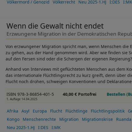
Völkermord / Genozid
Völkerrecht
Neu 2025-1.HJ
I:DES
I:M
Wenn die Gewalt nicht endet
Erzwungene Migration in der Demokratischen Repub
Von erzwungener Migration spricht man, wenn Menschen die E
zu gehen, aus der Hand genommen wird. Aber wie finden sie S
auf den Fersen sind oder die Schergen der eigenen Regierung?
Anhand von Interviews mit geflüchteten Menschen aus dem Kon
das internationale Flüchtlingsrecht zu kurz greift, denn über d
Flucht noch drohen, schweigen Konventionen und Deklaration
ISBN 978-3-86854-401-5
40,00 € Portofrei
Bestellen (B
1. Auflage 14.04.2025
Afrika
Asyl
Europa
Flucht
Flüchtlinge
Flüchtlingspolitik
G
Kongo
Menschenrechte
Migration
Migrationskrise
Ruanda
Neu 2025-1.HJ
I:DES
I:MK