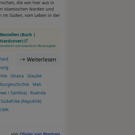
nschen, die von hier aus in
 im islamischen Norden und
en im Süden, vom Leben in der
Bestellen (Buch |
Hardcover)
revidierte und erweiterte Neuausgabe
Weiterlesen
heid
rung
chte
Ghana
Glaube
lturgeschichte
Mali
we / Sambia)
Ruanda
Südafrika (Republik)
I:MK
Olivier van Beemen