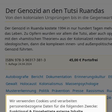
Der Genozid an den Tutsi Ruandas
Von den kolonialen Ursprüngen bis in die Gegenwar
Der Genozid in Ruanda kostete 1994 in nur hundert Tagen mehr
das Leben. Zu Opfern wurden vor allem die Tutsi, aber auch op
mit den »hamitischen Theorien« aus der Kolonialzeit rekonstrui
ideologischen, dann die komplexen innen- und außenpolitis
Genozid führten.
ISBN 978-3-96317-381-3
45,00 € Portofrei
1. Auflage 24.04.2024
Autobiografie
Bericht
Dokumentation
Erinnerungskultur
Et
Gewalt
Holocaust
Kolonialismus
Massenpsychologie
Mustererkennung
Politik
Prävention
Presse
Rassismus
Ru
Überleben
Vergewaltigung
Völkermord / Genozid
Neu 2024-
Wir verwenden Cookies und verarbeiten
Verwendung
personenbezogene Daten für die folgenden Zwecke:
Funktional & Eingebettete externe Inhalte
.