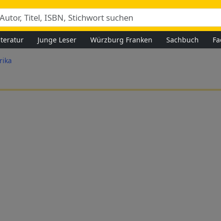
iteratur
Junge Leser
Würzburg Franken
Sachbuch
Fa
rika