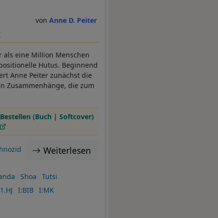
Anne D. Peiter
t
 als eine Million Menschen
positionelle Hutus. Beginnend
ert Anne Peiter zunächst die
chen Zusammenhänge, die zum
Bestellen (Buch | Softcover)
Weiterlesen
hnozid
anda
Shoa
Tutsi
1.HJ
I:BIB
I:MK