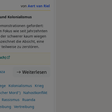
Aert van Riel
und Kolonialismus
emonstrationen gefordert:
m Fokus wie seit Jahrzehnten
f, der schwerer kaum wiegen
zeichnet die Absicht, eine
 teilweise zu zerstören.
uch)
Weiterlesen
aza
iege
Kolonialismus
Krieg
scher Mord")
Nahostkonflikt
Rassismus
Ruanda
reibung
Vertreibung