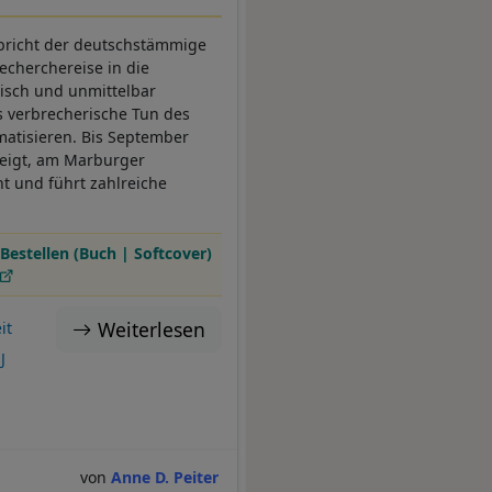
 bricht der deutschstämmige
echerchereise in die
risch und unmittelbar
s verbrecherische Tun des
matisieren. Bis September
weigt, am Marburger
nt und führt zahlreiche
Bestellen (Buch | Softcover)
Weiterlesen
it
J
Anne D. Peiter