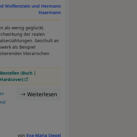
red Wolfenstein und Hermann
Haarmann
en als wenig geglückt.
urchwirkung der realen
salserzählungen. Geschult an
swerk als Beispiel
blierenden literarischen
Bestellen (Buch |
Hardcover)
Weiterlesen
an
and
Eva-Maria Siegel