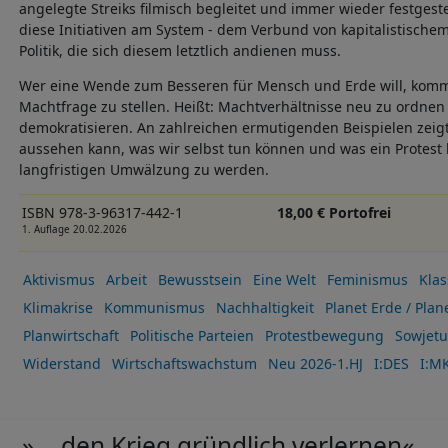
angelegte Streiks filmisch begleitet und immer wieder festgestell
diese Initiativen am System - dem Verbund von kapitalistisc
Politik, die sich diesem letztlich andienen muss.
Wer eine Wende zum Besseren für Mensch und Erde will, komm
Machtfrage zu stellen. Heißt: Machtverhältnisse neu zu ordnen
demokratisieren. An zahlreichen ermutigenden Beispielen zeig
aussehen kann, was wir selbst tun können und was ein Protest 
langfristigen Umwälzung zu werden.
ISBN 978-3-96317-442-1
18,00 € Portofrei
1. Auflage 20.02.2026
Aktivismus
Arbeit
Bewusstsein
Eine Welt
Feminismus
Kla
Klimakrise
Kommunismus
Nachhaltigkeit
Planet Erde / Plane
Planwirtschaft
Politische Parteien
Protestbewegung
Sowjetu
Widerstand
Wirtschaftswachstum
Neu 2026-1.HJ
I:DES
I:M
»... den Krieg gründlich verlernen«