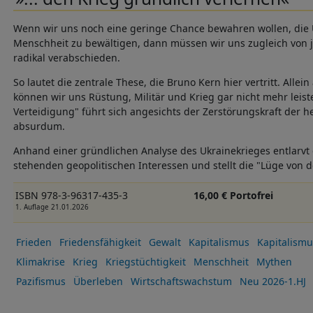
Wenn wir uns noch eine geringe Chance bewahren wollen, die 
Menschheit zu bewältigen, dann müssen wir uns zugleich von j
radikal verabschieden.
So lautet die zentrale These, die Bruno Kern hier vertritt. Alle
können wir uns Rüstung, Militär und Krieg gar nicht mehr leist
Verteidigung" führt sich angesichts der Zerstörungskraft der h
absurdum.
Anhand einer gründlichen Analyse des Ukrainekrieges entlarvt 
stehenden geopolitischen Interessen und stellt die "Lüge von 
ISBN 978-3-96317-435-3
16,00 € Portofrei
1. Auflage 21.01.2026
Frieden
Friedensfähigkeit
Gewalt
Kapitalismus
Kapitalismus
Klimakrise
Krieg
Kriegstüchtigkeit
Menschheit
Mythen
Pazifismus
Überleben
Wirtschaftswachstum
Neu 2026-1.HJ