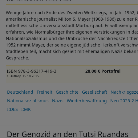
Wenige Jahre nach Ende des Zweiten Weltkriegs, im Jahr 1952,
amerikanische Journalist Milton S. Mayer (1908-1986) zu einer R
mittelhessische Universitätsstadt Marburg auf. Er will exempla
erfahren, wie Normalbürger ihre eigenen Verstrickungen in da
Nationalsozialismus und die Umbrüche der Nachkriegszeit the
1952 nimmt Mayer, der seine eigene jüdische Herkunft versch
Stadtleben teil, macht sich gezielt mit ehemaligen Nazis bekan
Gespräche.
ISBN 978-3-96317-419-3
28,00 € Portofrei
1. Auflage 15.10.2025
Deutschland
Freiheit
Geschichte
Gesellschaft
Nachkriegsze
Nationalsozialismus
Nazis
Wiederbewaffnung
Neu 2025-2.H
I:DES
I:MK
Der Genozid an den Tutsi Ruandas