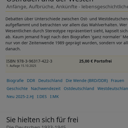
Anfänge, Aufbrüche, Ankünfte - lebensgeschichtliche
Debatten über Unterschiede zwischen Ost- und Westdeutschen 
aufgeflammt und betrachten vor allem das Wahlverhalten. Wer 
Wesentlichen durch Stereotype repräsentiert sieht, kapselt sic
ab. Kaum jemand fragt nach den Biografien 'ganz normaler' Me
nur von der Zeitenwende 1989 geprägt wurden, sondern vor al
danach.
ISBN 978-3-96317-422-3
25,00 € Portofrei
1. Auflage 15.10.2025
Biografie
DDR
Deutschland
Die Wende (BRD/DDR)
Frauen
Geschichte
Nachwendezeit
Ostdeutschland
Westdeutschla
Neu 2025-2.HJ
I:DES
I:MK
Sie hielten sich für frei
Die Deutschen 1933-1945