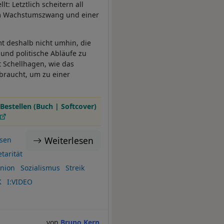
t: Letztlich scheitern all
hem Wachstumszwang und einer
t deshalb nicht umhin, die
 und politische Abläufe zu
t Schellhagen, wie das
braucht, um zu einer
Bestellen (Buch | Softcover)
Weiterlesen
ssen
tarität
nion
Sozialismus
Streik
K
I:VIDEO
Bruno Kern