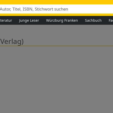
iteratur
Junge Leser
Würzburg Franken
Sachbuch
Fa
(Verlag)