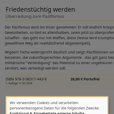
Friedenstüchtig werden
Überredung zum Pazifismus
Der Pazifismus wird ins Visier genommen: Er soll endlich kriegs
Gewissheiten, so tönt es allenthalben, seien jetzt zu überprüf
schaffen - das geht nur mit Waffen, diese Devise wird triumph
gewaltfreie Weg als realitätsfremd abgestempelt].
Wigbert Tocha widerspricht deutlich und zeigt: Pazifistinnen un
besseren, die zukunftsgerechten Argumente - das gilt ganz beso
militärische "Verteidigung" das Potenzial zu einer ungeheuren E
zerstört, was verteidigt werden soll.
ISBN 978-3-96317-443-8
26,00 € Portofrei
1. Auflage 11.02.2026
Wir verwenden Cookies und verarbeiten
Verwendung
personenbezogene Daten für die folgenden Zwecke:
Funktional & Eingebettete externe Inhalte
.