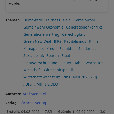
wurde.
Themen
Demokratie
Fairness
Geld
Gemeinwohl
Gemeinwohl-Ökonomie
Generationenkonflikt
Generationenvertrag
Gerechtigkeit
Green New Deal
IFRS
Kapitalismus
Klima
Klimapolitik
Kredit
Schulden
Solidarität
Sozialpolitik
Sparen
Staat
Staatsverschuldung
Steuer
Tabu
Wachstum
Wirtschaft
Wirtschaftspolitik
Wirtschaftswachstum
Zins
Neu 2025-2.HJ
I:BIB
I:MK
I:VIDEO
Autoren
Axel Stommel
Verlag
Büchner-Verlag
Erstellt:
04.08.2025 - 17:35 |
Geändert:
05.09.2025 - 13:01