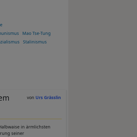
ie
unismus
Mao Tse-Tung
zialismus
Stalinismus
dem
Urs Grässlin
Halbwaise in ärmlichsten
hrung seiner