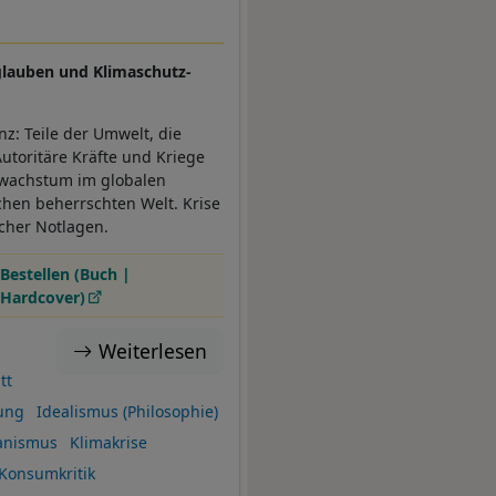
tsglauben und Klimaschutz-
z: Teile der Umwelt, die
Autoritäre Kräfte und Kriege
tswachstum im globalen
chen beherrschten Welt. Krise
ischer Notlagen.
Bestellen (Buch |
Hardcover)
Weiterlesen
tt
ung
Idealismus (Philosophie)
anismus
Klimakrise
Konsumkritik