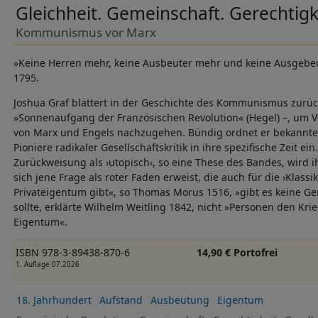
Gleichheit. Gemeinschaft. Gerechtigk
Kommunismus vor Marx
»Keine Herren mehr, keine Ausbeuter mehr und keine Ausgebeu
1795.
Joshua Graf blättert in der Geschichte des Kommunismus zurüc
»Sonnenaufgang der Französischen Revolution« (Hegel) –, um V
von Marx und Engels nachzugehen. Bündig ordnet er bekannter
Pioniere radikaler Gesellschaftskritik in ihre spezifische Zeit e
Zurückweisung als ›utopisch‹, so eine These des Bandes, wird 
sich jene Frage als roter Faden erweist, die auch für die ›Klassi
Privateigentum gibt«, so Thomas Morus 1516, »gibt es keine Ge
sollte, erklärte Wilhelm Weitling 1842, nicht »Personen den K
Eigentum«.
ISBN 978-3-89438-870-6
14,90 € Portofrei
1. Auflage 07.2026
18. Jahrhundert
Aufstand
Ausbeutung
Eigentum