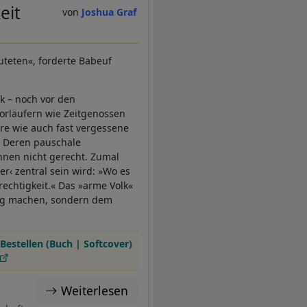
eit
Joshua Graf
teten«, forderte Babeuf
k – noch vor den
orläufern wie Zeitgenossen
e wie auch fast vergessene
in. Deren pauschale
ihnen nicht gerecht. Zumal
ker‹ zentral sein wird: »Wo es
rechtigkeit.« Das »arme Volk«
rieg machen, sondern dem
Bestellen (Buch | Softcover)
Weiterlesen