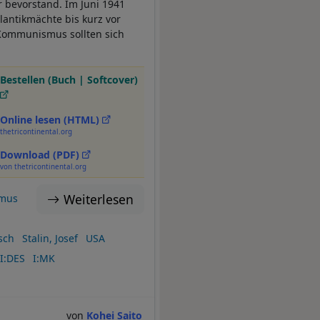
 bevorstand. Im Juni 1941
tlantikmächte bis kurz vor
 Kommunismus sollten sich
Bestellen (Buch | Softcover)
Online lesen (HTML)
thetricontinental.org
Download (PDF)
von thetricontinental.org
Weiterlesen
smus
sch
Stalin, Josef
USA
I:DES
I:MK
Kohei Saito