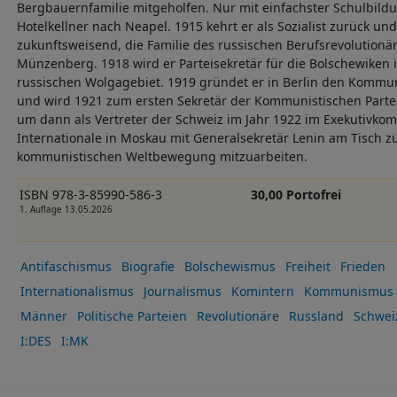
Bergbauernfamilie mitgeholfen. Nur mit einfachster Schulbildu
Hotelkellner nach Neapel. 1915 kehrt er als Sozialist zurück und
zukunftsweisend, die Familie des russischen Berufsrevolutionär
Münzenberg. 1918 wird er Parteisekretär für die Bolschewiken
russischen Wolgagebiet. 1919 gründet er in Berlin den Kommu
und wird 1921 zum ersten Sekretär der Kommunistischen Parte
um dann als Vertreter der Schweiz im Jahr 1922 im Exekutivko
Internationale in Moskau mit Generalsekretär Lenin am Tisch 
kommunistischen Weltbewegung mitzuarbeiten.
ISBN 978-3-85990-586-3
30,00 Portofrei
1. Auflage 13.05.2026
Antifaschismus
Biografie
Bolschewismus
Freiheit
Frieden
Internationalismus
Journalismus
Komintern
Kommunismus
Männer
Politische Parteien
Revolutionäre
Russland
Schwei
I:DES
I:MK