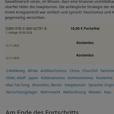
Gewaltmarsch voran, im Wissen, dass eine Invasion unmittelbar
überfiel Hitler die Sowjetunion. Die anfängliche Strategie der A
ihrem Kriegseintritt war einfach und zynisch: Faschismus und
gegenseitig vernichten.
ISBN 978-3-360-02781-8
10,00 € Portofrei
1. Auflage 30.06.2026
Kostenlos
12.11.2025
Kostenlos
12.11.2025
2.Weltkrieg
Afrika
Antifaschismus
China
Churchill
Faschi
Hitler, Adolf
Japan
Kolonialismus
Kommunismus
Kostenlos
Mao Tse-Tung
Mussolini, Benito
Sowjetunion
Sprache: Engli
Vernichtungslager
Wehrmacht
Weltordnung
Westen
Neu
Am Ende des Fortschritts