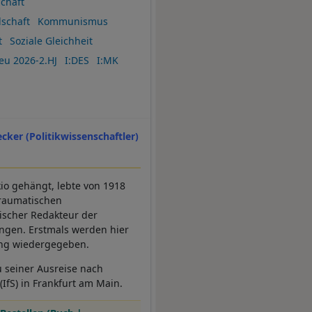
schaft
lschaft
Kommunismus
t
Soziale Gleichheit
eu 2026-2.HJ
I:DES
I:MK
ecker (Politikwissenschaftler)
io gehängt, lebte von 1918
traumatischen
tischer Redakteur der
ngen. Erstmals werden hier
tung wiedergegeben.
u seiner Ausreise nach
IfS) in Frankfurt am Main.