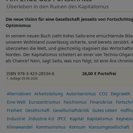
Überleben in den Ruinen des Kapitalismus
Die neue Vision für eine Gesellschaft jenseits von Fortschrit
Optimismus
In seinem neuen Buch zieht Kohei Saito eine ernüchternde Bilan
unseren Wohlstand zuverlässig sicherte, sind bereits zerstört. 
überziehen die Welt, und gleichzeitig stagniert das Wirtschaf
Norden. Der Kapitalismus scheitert an einer von Techno-Oligar
als Chance? Nein, sagt Saito, was nun folgt, ist eine Ära chron
ISBN 978-3-423-28534-6
26,00 € Portofrei
1. Auflage 09.06.2026
Alternativen
Arbeitsteilung
Autoritarismus
CO2
Degrowth
Eine Welt
Eurozentrismus
Faschismus
Finanzkrise
Fortschri
Freiheit
Gesellschaft
Gesellschaftskritik
Gutes Leben
Hoffn
Industrie
Industrie 4.0
IPCC
Kapital
Kapitalismus
Keynesi
Klimawandel
Kommunismus
Konsum
Konsumgesellschaft