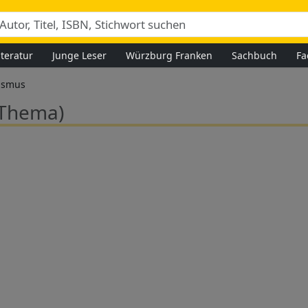
iteratur
Junge Leser
Würzburg Franken
Sachbuch
Fa
ismus
(Thema)