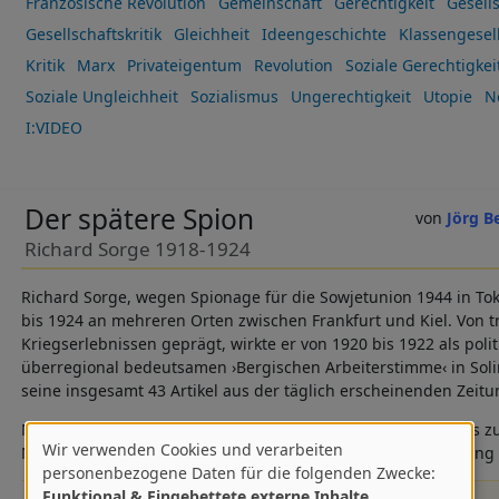
Französische Revolution
Gemeinschaft
Gerechtigkeit
Gesell
Gesellschaftskritik
Gleichheit
Ideengeschichte
Klassengesel
Kritik
Marx
Privateigentum
Revolution
Soziale Gerechtigkei
Soziale Ungleichheit
Sozialismus
Ungerechtigkeit
Utopie
N
I:VIDEO
Der spätere Spion
Jörg B
Richard Sorge 1918-1924
Richard Sorge, wegen Spionage für die Sowjetunion 1944 in Tok
bis 1924 an mehreren Orten zwischen Frankfurt und Kiel. Von 
Kriegserlebnissen geprägt, wirkte er von 1920 bis 1922 als poli
überregional bedeutsamen ›Bergischen Arbeiterstimme‹ in Soli
seine insgesamt 43 Artikel aus der täglich erscheinenden Zei
Nach seiner Tätigkeit im Bergischen Land arbeitete Sorge bis z
Wir verwenden Cookies und verarbeiten
Moskau 1924 am neu gegründeten Institut für Sozialforschung (
Verwendung
personenbezogene Daten für die folgenden Zwecke:
Funktional & Eingebettete externe Inhalte
.