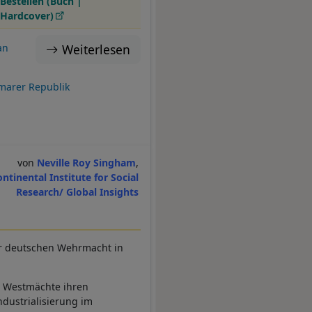
Bestellen (Buch |
Hardcover)
Weiterlesen
an
marer Republik
Neville Roy Singham
ontinental Institute for Social
Research/ Global Insights
er deutschen Wehrmacht in
e Westmächte ihren
Industrialisierung im