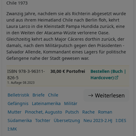
Chile 1973
Zwanzig Jahre, nachdem sie als Richterin abgesetzt wurde
und aus ihrem Heimatland Chile nach Berlin floh, kehrt
Laura Larco in die Kleinstadt Pampa ­Hundida­ zurück, eine
in den Weiten der Atacama-Wüste verlorene Oase.
Gleichzeitig kehrt auch Major Cáceres dorthin zurück, der
damals, nach dem Militärputsch gegen den Präsidenten ­
Salvador Allende, Kommandant eines Lagers für politische
Gefangene nahe der Stadt gewesen war.
ISBN 978-3-96311-
30,00 € Portofrei
Bestellen (Buch |
826-5
Hardcover)
1. Auflage 08.2023
Weiterlesen
Belletristik
Briefe
Chile
Gefängnis
Lateinamerika
Militär
Mutter
Pinochet, Augusto
Putsch
Rache
Roman
Südamerika
Tochter
Übersetzung
Neu 2023-2.HJ
I:DES
I:MK