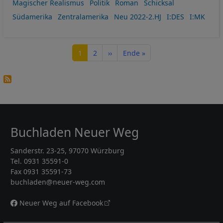
Magischer Realismus
Politik
Roman
Schicksal
Südamerika
Zentralamerika
Neu 2022-2.HJ
I:DES
I:MK
Seitennummerierung
Seite
Seite
Nächste Seite
Letzte Seite
1
2
››
Ende »
Buchladen Neuer Weg
Sanderstr. 23-25, 97070 Würzburg
Tel. 0931 35591-0
Fax 0931 35591-73
buchladen@neuer-weg.com
Neuer Weg auf Facebook