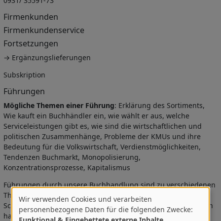
0931/ 35591-73
Firmenkunden
Firmenkundenservice
Fortsetzungen
→ Ergänzungslieferungen
Subskription
Führungen
Mögliche Themen einer Führung
: Erklärung des Sortiments,
Wie kauft ein Buchhändler ein, wie wählt er aus, welche
Serviceleistungen gibt es, wie sind die wirtschaftlichen und
politischen Zusammenhänge, Probleme der KMUs und ihre
Bedeutung für die Volkswirtschaft, Verdienstmöglichkeiten,
Tendenzen Buchmarkt, Monopolisierung,
Konzentrationsprozesse, Kapitalismus
Führungen durch unsere Buchhandlung sind zu verschiedenen
Themen möglich und werden immer wieder genutzt. v.a. von
Wir verwenden Cookies und verarbeiten
Schulklassen (Engagierte Lehrer), Politiker, Beamte, Lieferanten
Verwendung
personenbezogene Daten für die folgenden Zwecke:
haben sich noch nie für uns interessiert (außer als Melkkuh).
Funktional & Eingebettete externe Inhalte
.