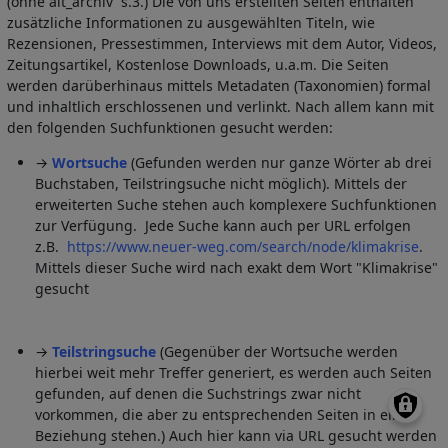
(ohne alt_archiv s.3.) Die von uns erstellten Seiten enthalten
zusätzliche Informationen zu ausgewählten Titeln, wie
Rezensionen, Pressestimmen, Interviews mit dem Autor, Videos,
Zeitungsartikel, Kostenlose Downloads, u.a.m. Die Seiten
werden darüberhinaus mittels Metadaten (Taxonomien) formal
und inhaltlich erschlossenen und verlinkt. Nach allem kann mit
den folgenden Suchfunktionen gesucht werden:
→
Wortsuche
(Gefunden werden nur ganze Wörter ab drei
Buchstaben, Teilstringsuche nicht möglich). Mittels der
erweiterten Suche stehen auch komplexere Suchfunktionen
zur Verfügung. Jede Suche kann auch per URL erfolgen
z.B.
https://www.neuer-weg.com/search/node/klimakrise
.
Mittels dieser Suche wird nach exakt dem Wort "Klimakrise"
gesucht
→
Teilstringsuche
(Gegenüber der Wortsuche werden
hierbei weit mehr Treffer generiert, es werden auch Seiten
gefunden, auf denen die Suchstrings zwar nicht
vorkommen, die aber zu entsprechenden Seiten in einer
Beziehung stehen.) Auch hier kann via URL gesucht werden