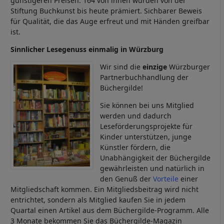
günstigeren Preisen. 164 von ihnen wurden von der
Stiftung Buchkunst bis heute prämiert. Sichbarer Beweis
für Qualität, die das Auge erfreut und mit Händen greifbar
ist.
Sinnlicher Lesegenuss einmalig in Würzburg
Image
Wir sind die
einzige
Würzburger
Partnerbuchhandlung der
Büchergilde!
Sie können bei uns Mitglied
werden und dadurch
Leseförderungsprojekte für
Kinder unterstützen, junge
Künstler fördern, die
Unabhängigkeit der Büchergilde
gewährleisten und natürlich in
den Genuß der
Vorteile
einer
Mitgliedschaft kommen. Ein Mitgliedsbeitrag wird nicht
entrichtet, sondern als Mitglied kaufen Sie in jedem
Quartal einen Artikel aus dem Büchergilde-Programm. Alle
3 Monate bekommen Sie das Büchergilde-Magazin