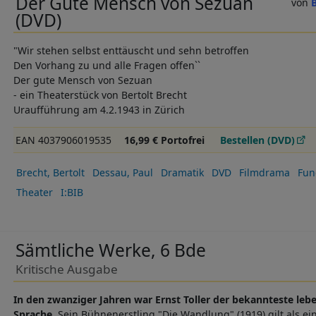
Der Gute Mensch von Sezuan
(DVD)
"Wir stehen selbst enttäuscht und sehn betroffen
Den Vorhang zu und alle Fragen offen``
Der gute Mensch von Sezuan
- ein Theaterstück von Bertolt Brecht
Uraufführung am 4.2.1943 in Zürich
EAN 4037906019535
16,99 € Portofrei
Bestellen (DVD)
Brecht, Bertolt
Dessau, Paul
Dramatik
DVD
Filmdrama
Fun
Theater
I:BIB
Sämtliche Werke, 6 Bde
Kritische Ausgabe
In den zwanziger Jahren war Ernst Toller der bekannteste le
Sprache
. Sein Bühnenerstling "Die Wandlung" (1919) gilt als e