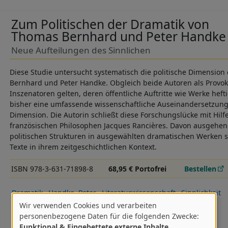
Zum Politischen der Dramatik von
Thomas Bernhard und Peter Handke
Neue Aufteilungen des Sinnlichen
Diese Studie untersucht systematisch die politische Dimensio
Bernhard und Peter Handke. Obgleich beide Autoren als Provo
Inszenatoren gelten, deren öffentliche Auftritte wie Werke heft
bisher eine umfassende wissenschaftliche Auseinandersetzung 
Dimension. Die Autorin schließt diese Forschungslücke mit Hilf
französischen Philosophen Jacques Rancières. Davon ausgehend
politischen Strukturen in ausgewählten dramatischen Werken s
Texte in ihrem zeitgeschichtlichen Kontext.
ISBN 978-3-631-71898-8
68,95 € Portofrei
Bestellen
Dramatik
Handke, Peter
Literaturwissenschaft
Sinnlichkeit
Wir verwenden Cookies und verarbeiten
Theater
Neu 2017-1.HJ
I:DES
I:MK
Verwendung
personenbezogene Daten für die folgenden Zwecke:
Funktional & Eingebettete externe Inhalte
.