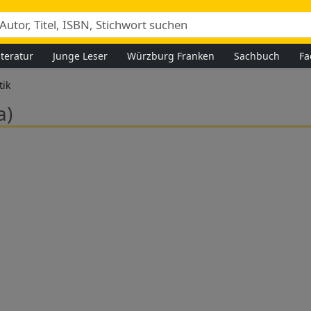
iteratur
Junge Leser
Würzburg Franken
Sachbuch
Fa
ik
a)