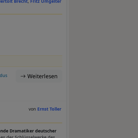
Bertolt Brecht
Fritz Umgelter
Weiterlesen
dus
Ernst Toller
bende Dramatiker deutscher
ines der Schlüsselwerke des