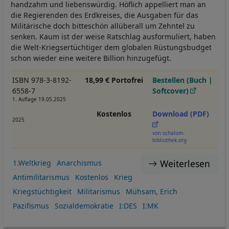
handzahm und liebenswürdig. Höflich appelliert man an
die Regierenden des Erdkreises, die Ausgaben für das
Militärische doch bitteschön allüberall um Zehntel zu
senken. Kaum ist der weise Ratschlag ausformuliert, haben
die Welt-Kriegsertüchtiger dem globalen Rüstungsbudget
schon wieder eine weitere Billion hinzugefügt.
ISBN 978-3-8192-
18,99 € Portofrei
Bestellen (Buch |
6558-7
Softcover)
1. Auflage 19.05.2025
Kostenlos
Download (PDF)
2025
von schalom-
bibliothek.org
Weiterlesen
1.Weltkrieg
Anarchismus
Antimilitarismus
Kostenlos
Krieg
Kriegstüchtigkeit
Militarismus
Mühsam, Erich
Pazifismus
Sozialdemokratie
I:DES
I:MK