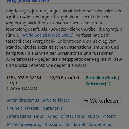
Hrsg. Johannes Stern
Bogdan Syrotjuk, ein junger ukrainischer Sozialist, wird seit
April 2024 im Gefängnis festgehalten. Die ukrainische
Regierung wirft ihm »Hochverrat« vor – ihm droht
lebenslange Haft. Als »Beweise« dienen Artikel, die Syrotjuk
für die »
World Socialist Web Site
« verfasst hat. Sein
tatsächliches »Vergehen«: Er lehnt den Ukrainekrieg vom
Standpunkt des sozialistischen Internationalismus ab und
kämpft für die Einheit der ukrainischen und russischen
Arbeiterklasse – gegen die Kriegspolitik der Regime in Kiew
und Moskau ebenso wie gegen die NATO.
ISBN 978-3-88634-
12,00 Portofrei
Bestellen (Buch |
153-5
Softcover)
1. Auflage 28.07.2026
Weiterlesen
Antimilitarismus
Arbeiterklasse
Freiheit
Frieden
Gefängnis
Internationalismus
Krieg
Militarismus
NATO
Protest
Protestbewegung
Russland
Solidarität
Sowjetunion