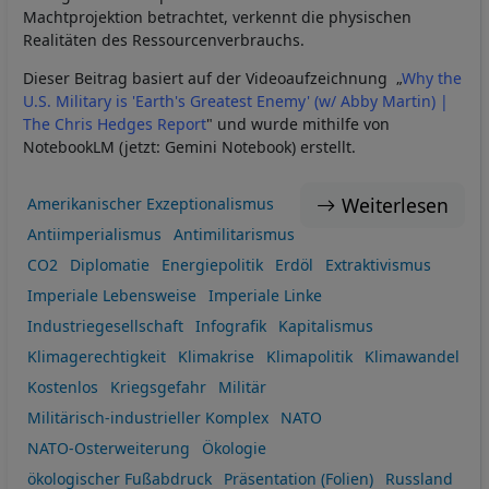
Machtprojektion betrachtet, verkennt die physischen
Realitäten des Ressourcenverbrauchs.
Dieser Beitrag basiert auf der Videoaufzeichnung „
Why the
U.S. Military is 'Earth's Greatest Enemy' (w/ Abby Martin) |
The Chris Hedges Report
" und wurde mithilfe von
NotebookLM (jetzt: Gemini Notebook) erstellt.
Weiterlesen
Amerikanischer Exzeptionalismus
Antiimperialismus
Antimilitarismus
CO2
Diplomatie
Energiepolitik
Erdöl
Extraktivismus
Imperiale Lebensweise
Imperiale Linke
Industriegesellschaft
Infografik
Kapitalismus
Klimagerechtigkeit
Klimakrise
Klimapolitik
Klimawandel
Kostenlos
Kriegsgefahr
Militär
Militärisch-industrieller Komplex
NATO
NATO-Osterweiterung
Ökologie
ökologischer Fußabdruck
Präsentation (Folien)
Russland