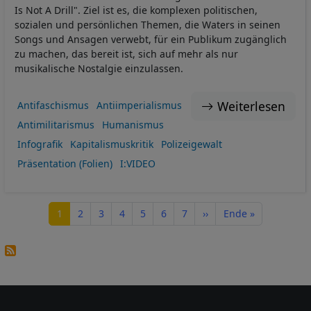
Is Not A Drill". Ziel ist es, die komplexen politischen,
sozialen und persönlichen Themen, die Waters in seinen
Songs und Ansagen verwebt, für ein Publikum zugänglich
zu machen, das bereit ist, sich auf mehr als nur
musikalische Nostalgie einzulassen.
Weiterlesen
Antifaschismus
Antiimperialismus
Antimilitarismus
Humanismus
Infografik
Kapitalismuskritik
Polizeigewalt
Präsentation (Folien)
I:VIDEO
Seitennummerierung
Seite
Seite
Seite
Seite
Seite
Seite
Seite
Nächste Seite
Letzte Seite
1
2
3
4
5
6
7
››
Ende »