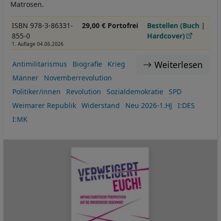
Cookies
Matrosen.
ISBN 978-3-86331-
29,00 € Portofrei
Bestellen (Buch |
855-0
Hardcover)
1. Auflage 04.06.2026
Weiterlesen
Antimilitarismus
Biografie
Krieg
Männer
Novemberrevolution
Politiker/innen
Revolution
Sozialdemokratie
SPD
Weimarer Republik
Widerstand
Neu 2026-1.HJ
I:DES
I:MK