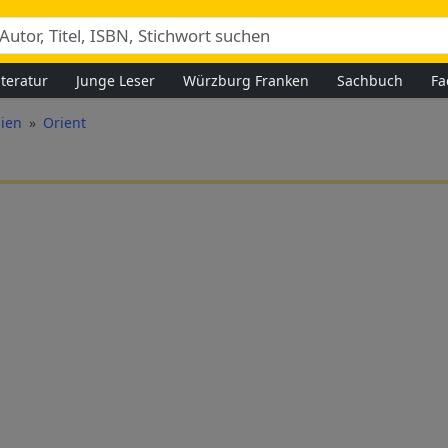
iteratur
Junge Leser
Würzburg Franken
Sachbuch
Fa
ien
Orient