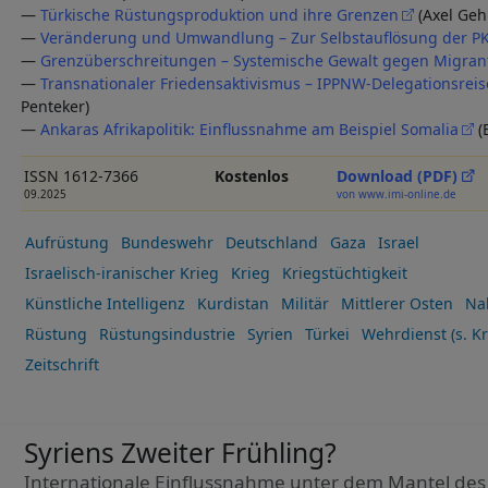
—
Türkische Rüstungsproduktion und ihre Grenzen
(Axel Geh
—
Veränderung und Umwandlung – Zur Selbstauflösung der P
—
Grenzüberschreitungen – Systemische Gewalt gegen Migran
—
Transnationaler Friedensaktivismus – IPPNW-Delegationsrei
Penteker)
—
Ankaras Afrikapolitik: Einflussnahme am Beispiel Somalia
(
ISSN 1612-7366
Kostenlos
Download (PDF)
09.2025
von www.imi-online.de
Aufrüstung
Bundeswehr
Deutschland
Gaza
Israel
Israelisch-iranischer Krieg
Krieg
Kriegstüchtigkeit
Künstliche Intelligenz
Kurdistan
Militär
Mittlerer Osten
Na
Rüstung
Rüstungsindustrie
Syrien
Türkei
Wehrdienst (s. Kr
Zeitschrift
Syriens Zweiter Frühling?
Internationale Einflussnahme unter dem Mantel de