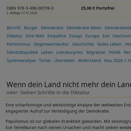
ISBN 978-3-498-00739-3
25,00 € Portofrei
2. Auflage 27.01.2026
Bericht
Bürger
Demokratie
Demokratie leben
Demokratiedef
Diktatur
Eine Welt
Empathie
Essays
Europa
Exil
Faschism
Feminismus
Gegenwartskultur
Geschichte
Gutes Leben
He
Identitätspolitik
Leben
Literaturpreis
Migration
Politik
Rec
Systemanalyse
Türkei
Überleben
Widerstand
Neu 2026-1.H
Wenn dein Land nicht mehr dein Land
oder: Sieben Schritte in die Diktatur
Eine scharfsinnige und weitsichtige Analyse der weltweiten En
engagierter Aufruf zur Verteidigung der Demokratie.
Populismus ist zur globalen Krankheit geworden. Mit seismog
Ece Temelkuran nach seinen Ursachen und macht sieben wieder