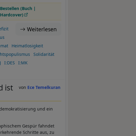
Bestellen (Buch |
Hardcover)
Weiterlesen
izit
us
imat
Heimatlosigkeit
htspopulismus
Solidarität
J
I:DES
I:MK
 ist
Ece Temelkuran
tdemokratisierung und ein
raphischem Gespür fahndet
kehrende Schritte aus, zu