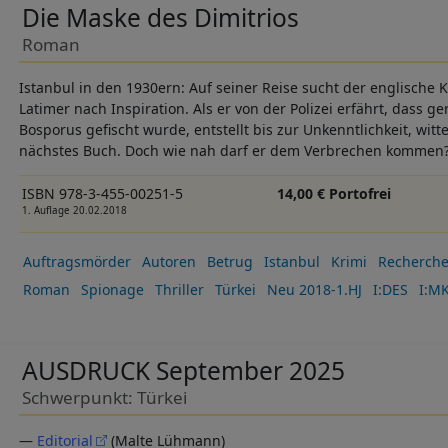
Die Maske des Dimitrios
Roman
Istanbul in den 1930ern: Auf seiner Reise sucht der englische K
Latimer nach Inspiration. Als er von der Polizei erfährt, dass 
Bosporus gefischt wurde, entstellt bis zur Unkenntlichkeit, witte
nächstes Buch. Doch wie nah darf er dem Verbrechen kommen
ISBN 978-3-455-00251-5
14,00 € Portofrei
1. Auflage 20.02.2018
Auftragsmörder
Autoren
Betrug
Istanbul
Krimi
Recherch
Roman
Spionage
Thriller
Türkei
Neu 2018-1.HJ
I:DES
I:M
AUSDRUCK September 2025
Schwerpunkt: Türkei
—
Editorial
(Malte Lühmann)