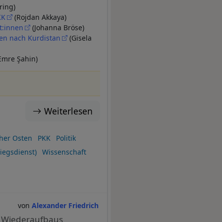
ring)
KK
(Rojdan Akkaya)
t:innen
(Johanna Bröse)
sen nach Kurdistan
(Gisela
Emre Şahin)
Weiterlesen
her Osten
PKK
Politik
iegsdienst)
Wissenschaft
Alexander Friedrich
s Wiederaufbaus