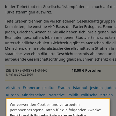
In der Türkei tobt ein Gesellschaftskampf, der sich auch auf d
Türkeistämmigen auswirkt.
Tiefe Gräben trennen die verschiedenen Gesellschaftsgruppen 
Kemalisten, die einstige AKP-Basis der Partei Erdogans, Feminis
Juden, Griechen, Armenier. Sie alle haben sich ihre eigenen, 
Realitäten geschaffen, leben in eigenen Stadtvierteln, schicken
unterschiedliche Schulen. Gleichzeitig gibt es Menschen, die d
Menschen, die ihre pluralistische Gesellschaft zum Strahlen b
staatliche, von oben diktierte Geschichtsnarrativ ablehnen und 
aufbauende Gesellschaftsordnung glauben. Ihnen schenkt dies
ISBN 978-3-98791-344-0
18,00 € Portofrei
1. Auflage 09.02.2026
Aleviten
Erinnerungskultur
Frauen
Istanbul
Jesiden
Juden
Kurden
Minderheiten
Narrative
Politik
Politische Parteien
Reportage
Türkei
Neu 2026-1.HJ
I:DES
I:MK
Wir verwenden Cookies und verarbeiten
Verwendung
personenbezogene Daten für die folgenden Zwecke:
Funktional & Eingebettete externe Inhalte
.