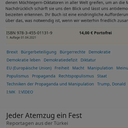
denen Möchtegern-Diktatoren in aller Welt greifen, um an die
Nachdrücklich schärft sie uns den Blick und lässt uns antidem
beizeiten erkennen. Ihr Buch ist eine eindringliche Aufforder
über das, was notwendig ist, wenn wir weiterhin friedlich zu
ISBN 978-3-455-01131-9
14,00 € Portofrei
1. Auflage 01.04.2021
Brexit
Bürgerbeteiligung
Bürgerrechte
Demokratie
Demokratie leben
Demokratiedefizit
Diktatur
EU (Europäische Union)
Freiheit
Macht
Manipulation
Meinu
Populismus
Propaganda
Rechtspopulismus
Staat
Techniken der Propaganda und Manipulation
Trump, Donald
I:MK
I:VIDEO
Jeder Atemzug ein Fest
Reportagen aus der Türkei