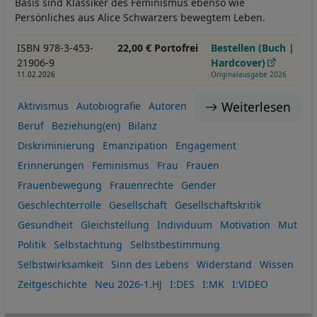
Basis sind Klassiker des Feminismus ebenso wie
Persönliches aus Alice Schwarzers bewegtem Leben.
ISBN 978-3-453-
22,00 € Portofrei
Bestellen (Buch |
21906-9
Hardcover)
11.02.2026
Originalausgabe 2026
Weiterlesen
Aktivismus
Autobiografie
Autoren
Beruf
Beziehung(en)
Bilanz
Diskriminierung
Emanzipation
Engagement
Erinnerungen
Feminismus
Frau
Frauen
Frauenbewegung
Frauenrechte
Gender
Geschlechterrolle
Gesellschaft
Gesellschaftskritik
Gesundheit
Gleichstellung
Individuum
Motivation
Mut
Politik
Selbstachtung
Selbstbestimmung
Selbstwirksamkeit
Sinn des Lebens
Widerstand
Wissen
Zeitgeschichte
Neu 2026-1.HJ
I:DES
I:MK
I:VIDEO