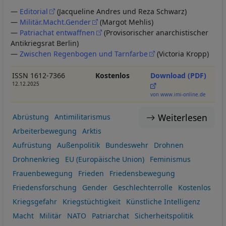
—
Editorial
(Jacqueline Andres und Reza Schwarz)
—
Militär.Macht.Gender
(Margot Mehlis)
—
Patriachat entwaffnen
(Provisorischer anarchistischer
Antikriegsrat Berlin)
—
Zwischen Regenbogen und Tarnfarbe
(Victoria Kropp)
ISSN 1612-7366
Kostenlos
Download (PDF)
12.12.2025
von www.imi-online.de
Weiterlesen
Abrüstung
Antimilitarismus
Arbeiterbewegung
Arktis
Aufrüstung
Außenpolitik
Bundeswehr
Drohnen
Drohnenkrieg
EU (Europäische Union)
Feminismus
Frauenbewegung
Frieden
Friedensbewegung
Friedensforschung
Gender
Geschlechterrolle
Kostenlos
Kriegsgefahr
Kriegstüchtigkeit
Künstliche Intelligenz
Macht
Militär
NATO
Patriarchat
Sicherheitspolitik