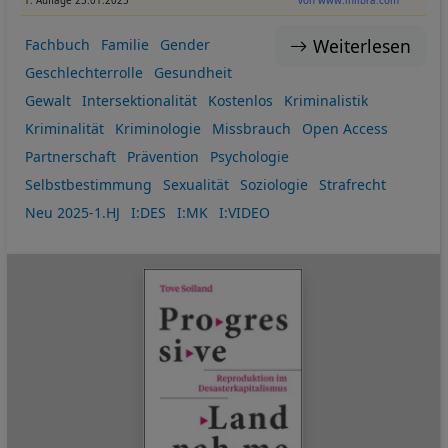
1. Auflage 23.01.2025
von www.inlibra.com
Weiterlesen
Fachbuch
Familie
Gender
Geschlechterrolle
Gesundheit
Gewalt
Intersektionalität
Kostenlos
Kriminalistik
Kriminalität
Kriminologie
Missbrauch
Open Access
Partnerschaft
Prävention
Psychologie
Selbstbestimmung
Sexualität
Soziologie
Strafrecht
Neu 2025-1.HJ
I:DES
I:MK
I:VIDEO