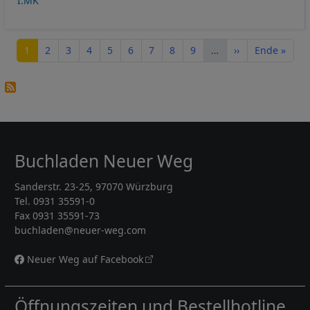
I:MK
Seitennummerierung
Seite
Seite
Seite
Seite
Seite
Seite
Seite
Seite
Seite
Nächste Seite
Letzte Seite
1
2
3
4
5
6
7
8
9
…
››
Ende »
Buchladen Neuer Weg
Sanderstr. 23-25, 97070 Würzburg
Tel. 0931 35591-0
Fax 0931 35591-73
buchladen@neuer-weg.com
Neuer Weg auf Facebook
Öffnungszeiten und Bestellhotline