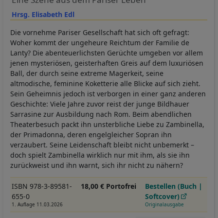
Hrsg. Elisabeth Edl
Die vornehme Pariser Gesellschaft hat sich oft gefragt:
Woher kommt der ungeheure Reichtum der Familie de
Lanty? Die abenteuerlichsten Gerüchte umgeben vor allem
jenen mysteriösen, geisterhaften Greis auf dem luxuriösen
Ball, der durch seine extreme Magerkeit, seine
altmodische, feminine Koketterie alle Blicke auf sich zieht.
Sein Geheimnis jedoch ist verborgen in einer ganz anderen
Geschichte: Viele Jahre zuvor reist der junge Bildhauer
Sarrasine zur Ausbildung nach Rom. Beim abendlichen
Theaterbesuch packt ihn unsterbliche Liebe zu Zambinella,
der Primadonna, deren engelgleicher Sopran ihn
verzaubert. Seine Leidenschaft bleibt nicht unbemerkt –
doch spielt Zambinella wirklich nur mit ihm, als sie ihn
zurückweist und ihn warnt, sich ihr nicht zu nähern?
ISBN 978-3-89581-
18,00 € Portofrei
Bestellen (Buch |
655-0
Softcover)
1. Auflage 11.03.2026
Originalausgabe