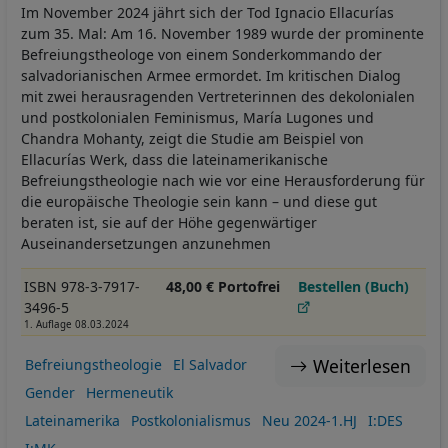
Im November 2024 jährt sich der Tod Ignacio Ellacurías
zum 35. Mal: Am 16. November 1989 wurde der prominente
Befreiungstheologe von einem Sonderkommando der
salvadorianischen Armee ermordet. Im kritischen Dialog
mit zwei herausragenden Vertreterinnen des dekolonialen
und postkolonialen Feminismus, María Lugones und
Chandra Mohanty, zeigt die Studie am Beispiel von
Ellacurías Werk, dass die lateinamerikanische
Befreiungstheologie nach wie vor eine Herausforderung für
die europäische Theologie sein kann – und diese gut
beraten ist, sie auf der Höhe gegenwärtiger
Auseinandersetzungen anzunehmen
ISBN 978-3-7917-
48,00 € Portofrei
Bestellen (Buch)
3496-5
1. Auflage 08.03.2024
Weiterlesen
Befreiungstheologie
El Salvador
Gender
Hermeneutik
Lateinamerika
Postkolonialismus
Neu 2024-1.HJ
I:DES