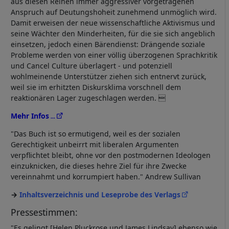
aus diesen Reihen immer aggressiver vorgetragenen
Anspruch auf Deutungshoheit zunehmend unmöglich wird.
Damit erweisen der neue wissenschaftliche Aktivismus und
seine Wächter den Minderheiten, für die sie sich angeblich
einsetzen, jedoch einen Bärendienst: Drängende soziale
Probleme werden von einer völlig überzogenen Sprachkritik
und Cancel Culture überlagert - und potenziell
wohlmeinende Unterstützer ziehen sich entnervt zurück,
weil sie im erhitzten Diskursklima vorschnell dem
reaktionären Lager zugeschlagen werden. 
Mehr Infos
"Das Buch ist so ermutigend, weil es der sozialen
Gerechtigkeit unbeirrt mit liberalen Argumenten
verpflichtet bleibt, ohne vor den postmodernen Ideologen
einzuknicken, die dieses hehre Ziel für ihre Zwecke
vereinnahmt und korrumpiert haben." Andrew Sullivan
Inhaltsverzeichnis und Leseprobe des Verlags
Pressestimmen:
"Es gelingt [Helen Pluckrose und James Lindsay] ebenso wie