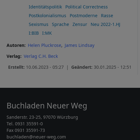
Identitätspolitik
Political Correctness
Postkolonialismus
Postmoderne
Rasse
Sexismus
Sprache
Zensur
Neu 2022-1.HJ
I:BIB
I:MK
Autoren
Helen Pluckrose
James Lindsay
Verlag
Verlag C.H. Beck
Erstellt:
10.06.2023 - 05:27 |
Geändert:
30.01.2025 - 12:51
Buchladen Neuer Weg
Sanderstr. 23-25, 97070 Würzburg
Tel. 0931 35591-0
Fax 0931 35591-73
buchladen@neuer-weg.com