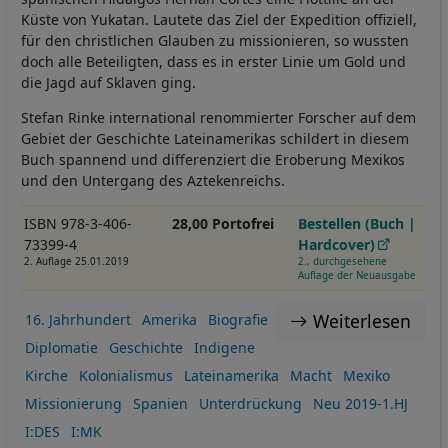
Küste von Yukatan. Lautete das Ziel der Expedition offiziell,
für den christlichen Glauben zu missionieren, so wussten
doch alle Beteiligten, dass es in erster Linie um Gold und
die Jagd auf Sklaven ging.
Stefan Rinke international renommierter Forscher auf dem
Gebiet der Geschichte Lateinamerikas schildert in diesem
Buch spannend und differenziert die Eroberung Mexikos
und den Untergang des Aztekenreichs.
ISBN 978-3-406-
28,00 Portofrei
Bestellen (Buch |
73399-4
Hardcover)
2. Auflage 25.01.2019
2., durchgesehene
Auflage der Neuausgabe
Weiterlesen
16. Jahrhundert
Amerika
Biografie
Diplomatie
Geschichte
Indigene
Kirche
Kolonialismus
Lateinamerika
Macht
Mexiko
Missionierung
Spanien
Unterdrückung
Neu 2019-1.HJ
I:DES
I:MK