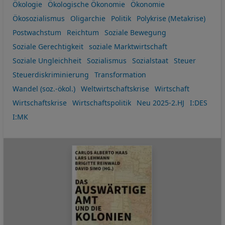
Ökologie
Ökologische Ökonomie
Ökonomie
Ökosozialismus
Oligarchie
Politik
Polykrise (Metakrise)
Postwachstum
Reichtum
Soziale Bewegung
Soziale Gerechtigkeit
soziale Marktwirtschaft
Soziale Ungleichheit
Sozialismus
Sozialstaat
Steuer
Steuerdiskriminierung
Transformation
Wandel (soz.-ökol.)
Weltwirtschaftskrise
Wirtschaft
Wirtschaftskrise
Wirtschaftspolitik
Neu 2025-2.HJ
I:DES
I:MK