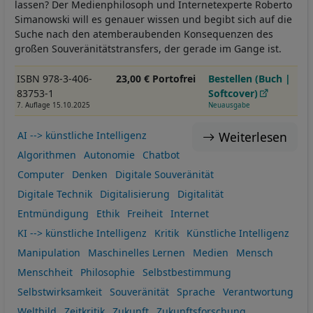
lassen? Der Medienphilosoph und Internetexperte Roberto
Simanowski will es genauer wissen und begibt sich auf die
Suche nach den atemberaubenden Konsequenzen des
großen Souveränitätstransfers, der gerade im Gange ist.
ISBN 978-3-406-
23,00 € Portofrei
Bestellen (Buch |
83753-1
Softcover)
7. Auflage 15.10.2025
Neuausgabe
Weiterlesen
AI --> künstliche Intelligenz
Algorithmen
Autonomie
Chatbot
Computer
Denken
Digitale Souveränität
Digitale Technik
Digitalisierung
Digitalität
Entmündigung
Ethik
Freiheit
Internet
KI --> künstliche Intelligenz
Kritik
Künstliche Intelligenz
Manipulation
Maschinelles Lernen
Medien
Mensch
Menschheit
Philosophie
Selbstbestimmung
Selbstwirksamkeit
Souveränität
Sprache
Verantwortung
Weltbild
Zeitkritik
Zukunft
Zukunftsforschung