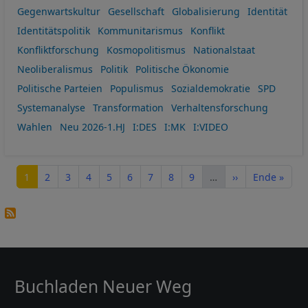
Gegenwartskultur
Gesellschaft
Globalisierung
Identität
Identitätspolitik
Kommunitarismus
Konflikt
Konfliktforschung
Kosmopolitismus
Nationalstaat
Neoliberalismus
Politik
Politische Ökonomie
Politische Parteien
Populismus
Sozialdemokratie
SPD
Systemanalyse
Transformation
Verhaltensforschung
Wahlen
Neu 2026-1.HJ
I:DES
I:MK
I:VIDEO
Seitennummerierung
Seite
Seite
Seite
Seite
Seite
Seite
Seite
Seite
Seite
Nächste Seite
Letzte Seite
1
2
3
4
5
6
7
8
9
…
››
Ende »
Buchladen Neuer Weg