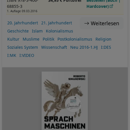
ISBN 978-3-406-
34,95 € Portofrei
Bestellen (Buch |
68855-3
Hardcover)
1. Auflage 09.03.2016
Weiterlesen
20. Jahrhundert
21. Jahrhundert
Geschichte
Islam
Kolonialismus
Kultur
Muslime
Politik
Postkolonialismus
Religion
Soziales System
Wissenschaft
Neu 2016-1.HJ
I:DES
I:MK
I:VIDEO