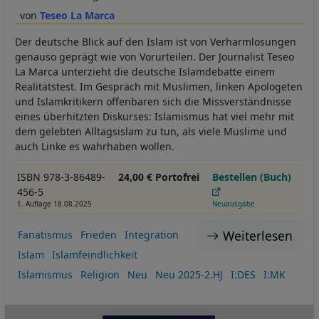
Teseo La Marca
Der deutsche Blick auf den Islam ist von Verharmlosungen
genauso geprägt wie von Vorurteilen. Der Journalist Teseo
La Marca unterzieht die deutsche Islamdebatte einem
Realitätstest. Im Gespräch mit Muslimen, linken Apologeten
und Islamkritikern offenbaren sich die Missverständnisse
eines überhitzten Diskurses: Islamismus hat viel mehr mit
dem gelebten Alltagsislam zu tun, als viele Muslime und
auch Linke es wahrhaben wollen.
ISBN 978-3-86489-
24,00 € Portofrei
Bestellen (Buch)
456-5
1. Auflage 18.08.2025
Neuausgabe
Weiterlesen
Fanatismus
Frieden
Integration
Islam
Islamfeindlichkeit
Islamismus
Religion
Neu
Neu 2025-2.HJ
I:DES
I:MK