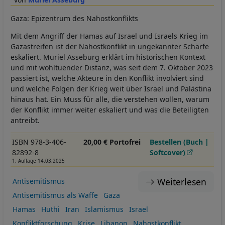
Gaza: Epizentrum des Nahostkonflikts
Mit dem Angriff der Hamas auf Israel und Israels Krieg im
Gazastreifen ist der Nahostkonflikt in ungekannter Schärfe
eskaliert. Muriel Asseburg erklärt im historischen Kontext
und mit wohltuender Distanz, was seit dem 7. Oktober 2023
passiert ist, welche Akteure in den Konflikt involviert sind
und welche Folgen der Krieg weit über Israel und Palästina
hinaus hat. Ein Muss für alle, die verstehen wollen, warum
der Konflikt immer weiter eskaliert und was die Beteiligten
antreibt.
ISBN 978-3-406-
20,00 € Portofrei
Bestellen (Buch |
82892-8
Softcover)
1. Auflage 14.03.2025
Weiterlesen
Antisemitismus
Antisemitismus als Waffe
Gaza
Hamas
Huthi
Iran
Islamismus
Israel
Konfliktforschung
Krise
Libanon
Nahostkonflikt