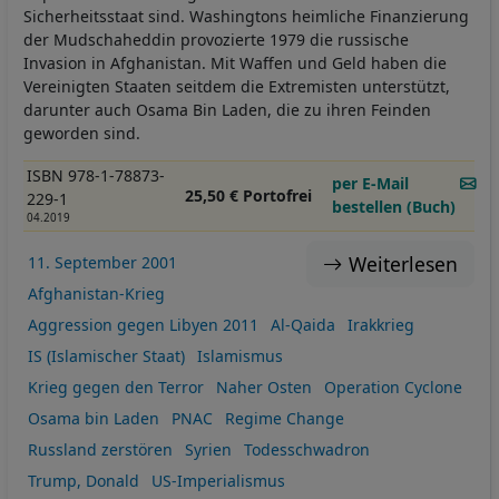
Sicherheitsstaat sind. Washingtons heimliche Finanzierung
der Mudschaheddin provozierte 1979 die russische
Invasion in Afghanistan. Mit Waffen und Geld haben die
Vereinigten Staaten seitdem die Extremisten unterstützt,
darunter auch Osama Bin Laden, die zu ihren Feinden
geworden sind.
ISBN 978-1-78873-
per E-Mail
25,50 € Portofrei
229-1
bestellen (Buch)
04.2019
Weiterlesen
11. September 2001
Afghanistan-Krieg
Aggression gegen Libyen 2011
Al-Qaida
Irakkrieg
IS (Islamischer Staat)
Islamismus
Krieg gegen den Terror
Naher Osten
Operation Cyclone
Osama bin Laden
PNAC
Regime Change
Russland zerstören
Syrien
Todesschwadron
Trump, Donald
US-Imperialismus