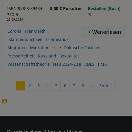
ISBN 978-3-89484-
5,00 € Portofrei
Bestellen (Buch)
310-6
25.09.2024
Weiterlesen
Corona
Frankreich
Islamfeindlichkeit
Islamismus
Migration
Migrationskrise
Politische Parteien
Pressefreiheit
Russland
Sexualität
Wissenschaftstheorie
Neu 2024-2.HJ
I:DES
I:MK
Seitennummerierung
Seite
Seite
Seite
Seite
Seite
Seite
Seite
Seite
Nächste Seite
Letzte Seite
1
2
3
4
5
6
7
8
››
Ende »