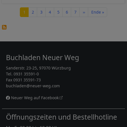
Seitennummerierung
Seite
Seite
Seite
Seite
Seite
Seite
Seite
Nächste Seite
Letzte Seite
1
2
3
4
5
6
7
››
Ende »
Buchladen Neuer Weg
Sanderstr. 23-25, 97070 Würzburg
Tel. 0931 35591-0
Fax 0931 35591-73
buchladen@neuer-weg.com
Neuer Weg auf Facebook
Öffnungszeiten und Bestellhotline