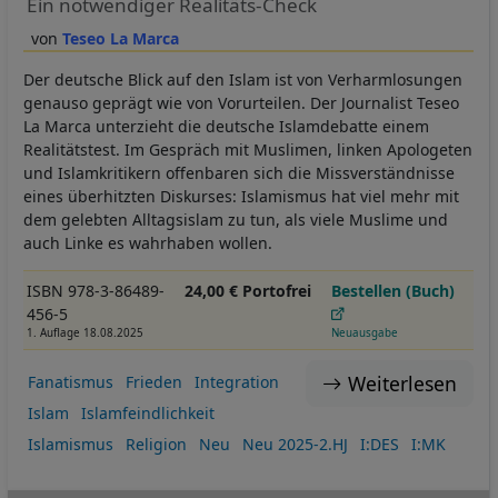
Ein notwendiger Realitäts-Check
Teseo La Marca
Der deutsche Blick auf den Islam ist von Verharmlosungen
genauso geprägt wie von Vorurteilen. Der Journalist Teseo
La Marca unterzieht die deutsche Islamdebatte einem
Realitätstest. Im Gespräch mit Muslimen, linken Apologeten
und Islamkritikern offenbaren sich die Missverständnisse
eines überhitzten Diskurses: Islamismus hat viel mehr mit
dem gelebten Alltagsislam zu tun, als viele Muslime und
auch Linke es wahrhaben wollen.
ISBN 978-3-86489-
24,00 € Portofrei
Bestellen (Buch)
456-5
1. Auflage 18.08.2025
Neuausgabe
Weiterlesen
Fanatismus
Frieden
Integration
Islam
Islamfeindlichkeit
Islamismus
Religion
Neu
Neu 2025-2.HJ
I:DES
I:MK