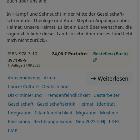
Buch über uns alle.
In »Kampf und Sehnsucht in der Mitte der Gesellschaft«
schreibt der Theologe und Autor Stephan Anpalagan über
Heimat. Unsere Heimat. Es ist ein Buch über Menschen, die
sagen »Ich liebe dieses Land so sehr. Aber dieses Land liebt
mich nicht zurück.«
ISBN 978-3-10-
24,00 € Portofrei
Bestellen (Buch)
397198-9
1. Auflage 27.09.2023
Weiterlesen
Antisemitismus
Armut
Cancel Culture
Deutschland
Diskriminierung
Fremdenfeindlichkeit
Gastarbeiter
Gesellschaft
Gesellschaftskritik
Heimat
Identität
Integration
Islamfeindlichkeit
Migration
Muslime
Rassismus
Rechtspopulismus
Neu 2023-2.HJ
I:DES
I:MK