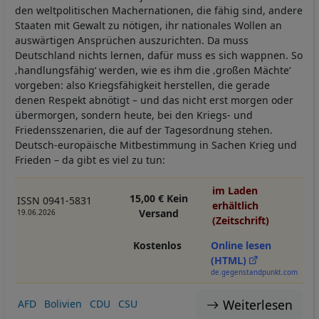
den weltpolitischen Machernationen, die fähig sind, andere
Staaten mit Gewalt zu nötigen, ihr nationales Wollen an
auswärtigen Ansprüchen auszurichten. Da muss
Deutschland nichts lernen, dafür muss es sich wappnen. So
‚handlungsfähig‘ werden, wie es ihm die ‚großen Mächte‘
vorgeben: also Kriegsfähigkeit herstellen, die gerade
denen Respekt abnötigt – und das nicht erst morgen oder
übermorgen, sondern heute, bei den Kriegs- und
Friedensszenarien, die auf der Tagesordnung stehen.
Deutsch-europäische Mitbestimmung in Sachen Krieg und
Frieden – da gibt es viel zu tun:
im Laden
15,00 € Kein
ISSN 0941-5831
erhältlich
Versand
19.06.2026
(Zeitschrift)
Kostenlos
Online lesen
(HTML)
de.gegenstandpunkt.com
Weiterlesen
AFD
Bolivien
CDU
CSU