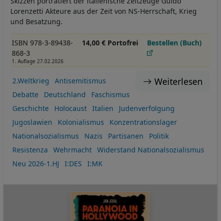
Skizzen porträtiert der italienische Zeitzeuge Guido
Lorenzetti Akteure aus der Zeit von NS-Herrschaft, Krieg
und Besatzung.
ISBN 978-3-89438-
14,00 € Portofrei
Bestellen (Buch)
868-3
1. Auflage 27.02.2026
Weiterlesen
2.Weltkrieg
Antisemitismus
Debatte
Deutschland
Faschismus
Geschichte
Holocaust
Italien
Judenverfolgung
Jugoslawien
Kolonialismus
Konzentrationslager
Nationalsozialismus
Nazis
Partisanen
Politik
Resistenza
Wehrmacht
Widerstand Nationalsozialismus
Neu 2026-1.HJ
I:DES
I:MK