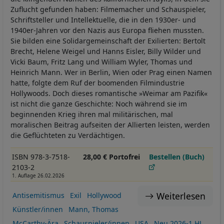
Zuflucht gefunden haben: Filmemacher und Schauspieler,
Schriftsteller und Intellektuelle, die in den 1930er- und
1940er-Jahren vor den Nazis aus Europa fliehen mussten.
Sie bilden eine Solidargemeinschaft der Exilierten: Bertolt
Brecht, Helene Weigel und Hanns Eisler, Billy Wilder und
Vicki Baum, Fritz Lang und William Wyler, Thomas und
Heinrich Mann. Wer in Berlin, Wien oder Prag einen Namen
hatte, folgte dem Ruf der boomenden Filmindustrie
Hollywoods. Doch dieses romantische »Weimar am Pazifik«
ist nicht die ganze Geschichte: Noch während sie im
beginnenden Krieg ihren mal militärischen, mal
moralischen Beitrag aufseiten der Allierten leisten, werden
die Geflüchteten zu Verdächtigen.
ISBN 978-3-7518-
28,00 € Portofrei
Bestellen (Buch)
2103-2
1. Auflage 26.02.2026
Weiterlesen
Antisemitismus
Exil
Hollywood
Künstler/innen
Mann, Thomas
McCarthy-Ära
Schauspieler/innen
USA
Neu 2026-1.HJ