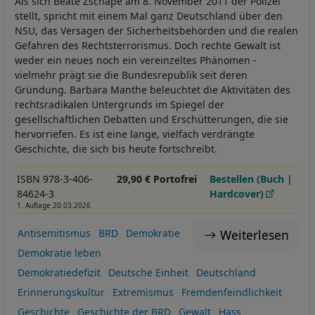
Als sich Beate Zschäpe am 8. November 2011 der Polizei
stellt, spricht mit einem Mal ganz Deutschland über den
NSU, das Versagen der Sicherheitsbehörden und die realen
Gefahren des Rechtsterrorismus. Doch rechte Gewalt ist
weder ein neues noch ein vereinzeltes Phänomen -
vielmehr prägt sie die Bundesrepublik seit deren
Gründung. Barbara Manthe beleuchtet die Aktivitäten des
rechtsradikalen Untergrunds im Spiegel der
gesellschaftlichen Debatten und Erschütterungen, die sie
hervorriefen. Es ist eine lange, vielfach verdrängte
Geschichte, die sich bis heute fortschreibt.
ISBN 978-3-406-
29,90 € Portofrei
Bestellen (Buch |
84624-3
Hardcover)
1. Auflage 20.03.2026
Weiterlesen
Antisemitismus
BRD
Demokratie
Demokratie leben
Demokratiedefizit
Deutsche Einheit
Deutschland
Erinnerungskultur
Extremismus
Fremdenfeindlichkeit
Geschichte
Geschichte der BRD
Gewalt
Hass