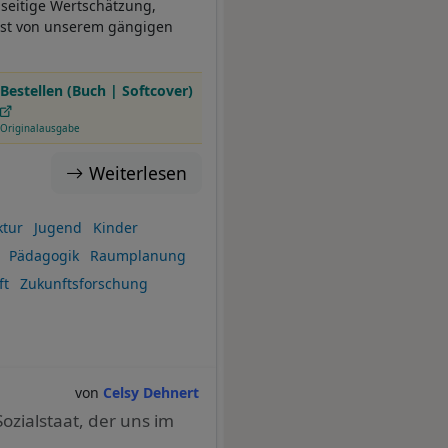
seitige Wertschätzung,
löst von unserem gängigen
Bestellen (Buch | Softcover)
Originalausgabe
Weiterlesen
ktur
Jugend
Kinder
Pädagogik
Raumplanung
ft
Zukunftsforschung
Celsy Dehnert
zialstaat, der uns im