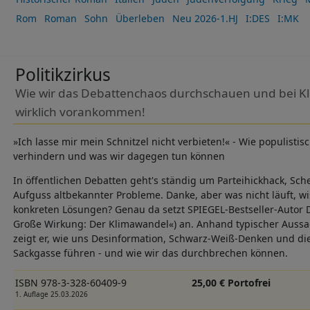
Rom
Roman
Sohn
Überleben
Neu 2026-1.HJ
I:DES
I:MK
Politikzirkus
Wie wir das Debattenchaos durchschauen und bei Kl
wirklich vorankommen!
»Ich lasse mir mein Schnitzel nicht verbieten!« - Wie populist
verhindern und was wir dagegen tun können
In öffentlichen Debatten geht's ständig um Parteihickhack, Sc
Aufguss altbekannter Probleme. Danke, aber was nicht läuft, wi
konkreten Lösungen? Genau da setzt SPIEGEL-Bestseller-Autor D
Große Wirkung: Der Klimawandel«) an. Anhand typischer Aussa
zeigt er, wie uns Desinformation, Schwarz-Weiß-Denken und die
Sackgasse führen - und wie wir das durchbrechen können.
ISBN 978-3-328-60409-9
25,00 € Portofrei
1. Auflage 25.03.2026