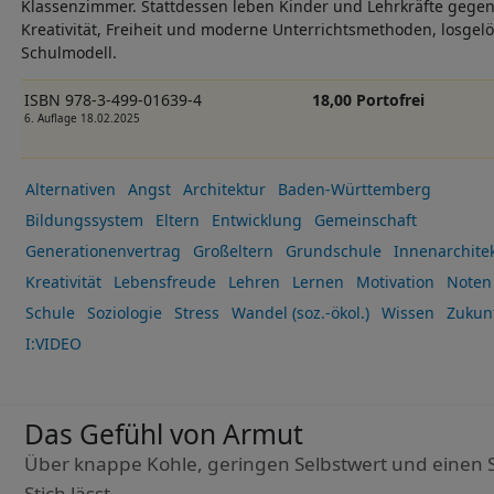
Klassenzimmer. Stattdessen leben Kinder und Lehrkräfte gegen
Kreativität, Freiheit und moderne Unterrichtsmethoden, losge
Schulmodell.
ISBN 978-3-499-01639-4
18,00 Portofrei
6. Auflage 18.02.2025
Alternativen
Angst
Architektur
Baden-Württemberg
Bildungssystem
Eltern
Entwicklung
Gemeinschaft
Generationenvertrag
Großeltern
Grundschule
Innenarchite
Kreativität
Lebensfreude
Lehren
Lernen
Motivation
Noten
Schule
Soziologie
Stress
Wandel (soz.-ökol.)
Wissen
Zukun
I:VIDEO
Das Gefühl von Armut
Über knappe Kohle, geringen Selbstwert und einen So
Stich lässt