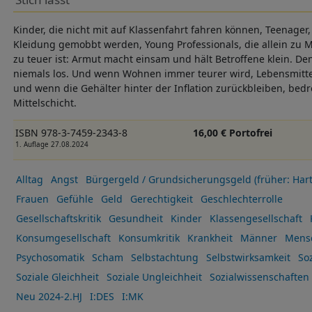
Kinder, die nicht mit auf Klassenfahrt fahren können, Teenager
Kleidung gemobbt werden, Young Professionals, die allein zu Mi
zu teuer ist: Armut macht einsam und hält Betroffene klein. De
niemals los. Und wenn Wohnen immer teurer wird, Lebensmitte
und wenn die Gehälter hinter der Inflation zurückbleiben, bed
Mittelschicht.
ISBN 978-3-7459-2343-8
16,00 € Portofrei
1. Auflage 27.08.2024
Alltag
Angst
Bürgergeld / Grundsicherungsgeld (früher: Hart
Frauen
Gefühle
Geld
Gerechtigkeit
Geschlechterrolle
Gesellschaftskritik
Gesundheit
Kinder
Klassengesellschaft
Konsumgesellschaft
Konsumkritik
Krankheit
Männer
Mens
Psychosomatik
Scham
Selbstachtung
Selbstwirksamkeit
Soz
Soziale Gleichheit
Soziale Ungleichheit
Sozialwissenschaften
Neu 2024-2.HJ
I:DES
I:MK