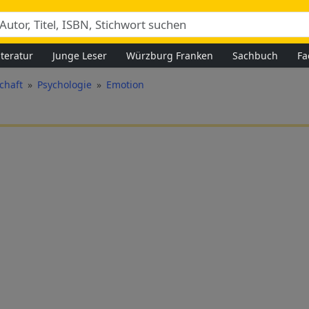
iteratur
Junge Leser
Würzburg Franken
Sachbuch
Fa
chaft
Psychologie
Emotion