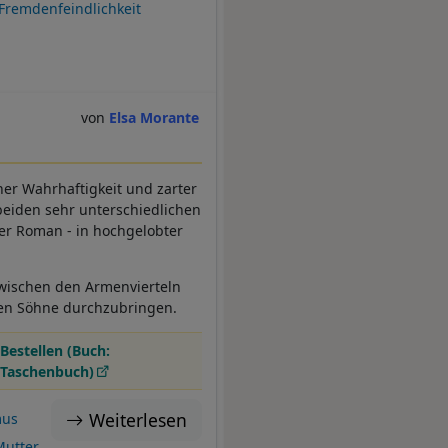
Fremdenfeindlichkeit
Elsa Morante
cher Wahrhaftigkeit und zarter
beiden sehr unterschiedlichen
ter Roman - in hochgelobter
zwischen den Armenvierteln
iden Söhne durchzubringen.
Bestellen (Buch:
Taschenbuch)
Weiterlesen
mus
Mutter