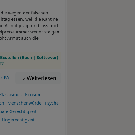
, die wegen der falschen
ttag essen, weil die Kantine
nn Armut prägt und lässt dich
lpreise immer weiter steigen
roht Armut auch die
Bestellen (Buch | Softcover)
Weiterlesen
z IV)
Klassismus
Konsum
ch
Menschenwürde
Psyche
iale Gerechtigkeit
Ungerechtigkeit