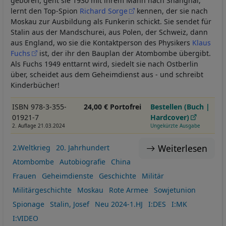
geboren, geht sie 1930 mit ihrem Mann nach Shanghai,
lernt den Top-Spion
Richard Sorge
kennen, der sie nach
Moskau zur Ausbildung als Funkerin schickt. Sie sendet für
Stalin aus der Mandschurei, aus Polen, der Schweiz, dann
aus England, wo sie die Kontaktperson des Physikers
Klaus
Fuchs
ist, der ihr den Bauplan der Atombombe übergibt.
Als Fuchs 1949 enttarnt wird, siedelt sie nach Ostberlin
über, scheidet aus dem Geheimdienst aus - und schreibt
Kinderbücher!
ISBN 978-3-355-
24,00 € Portofrei
Bestellen (Buch |
01921-7
Hardcover)
2. Auflage 21.03.2024
Ungekürzte Ausgabe
Weiterlesen
2.Weltkrieg
20. Jahrhundert
Atombombe
Autobiografie
China
Frauen
Geheimdienste
Geschichte
Militär
Militärgeschichte
Moskau
Rote Armee
Sowjetunion
Spionage
Stalin, Josef
Neu 2024-1.HJ
I:DES
I:MK
I:VIDEO