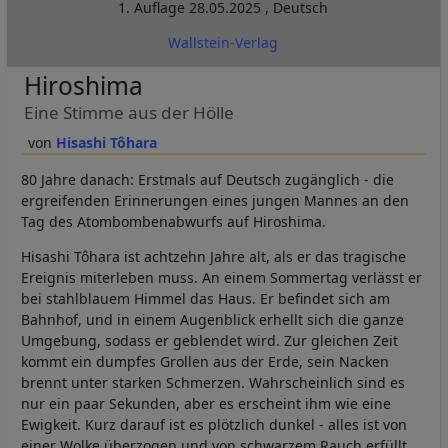
1. Auflage
28.05.2025
,
Deutsch
Wallstein-Verlag
Hiroshima
Eine Stimme aus der Hölle
Hisashi Tôhara
80 Jahre danach: Erstmals auf Deutsch zugänglich - die
ergreifenden Erinnerungen eines jungen Mannes an den
Tag des Atombombenabwurfs auf Hiroshima.
Hisashi Tôhara ist achtzehn Jahre alt, als er das tragische
Ereignis miterleben muss. An einem Sommertag verlässt er
bei stahlblauem Himmel das Haus. Er befindet sich am
Bahnhof, und in einem Augenblick erhellt sich die ganze
Umgebung, sodass er geblendet wird. Zur gleichen Zeit
kommt ein dumpfes Grollen aus der Erde, sein Nacken
brennt unter starken Schmerzen. Wahrscheinlich sind es
nur ein paar Sekunden, aber es erscheint ihm wie eine
Ewigkeit. Kurz darauf ist es plötzlich dunkel - alles ist von
einer Wolke überzogen und von schwarzem Rauch erfüllt.