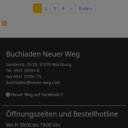
Seitennummerierung
Seite
Seite
Seite
Seite
Nächste Seite
Letzte Seite
1
2
3
4
››
Ende »
Buchladen Neuer Weg
Sanderstr. 23-25, 97070 Würzburg
Tel. 0931 35591-0
Fax 0931 35591-73
buchladen@neuer-weg.com
Neuer Weg auf Facebook
Öffnungszeiten und Bestellhotline
Mo-Fr 09:00 bis 19:00 Uhr