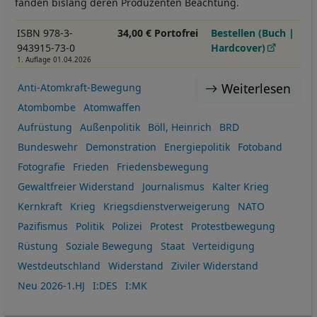
fanden bislang deren Produzenten Beachtung.
ISBN 978-3-
34,00 € Portofrei
Bestellen (Buch |
943915-73-0
Hardcover)
1. Auflage 01.04.2026
Weiterlesen
Anti-Atomkraft-Bewegung
Atombombe
Atomwaffen
Aufrüstung
Außenpolitik
Böll, Heinrich
BRD
Bundeswehr
Demonstration
Energiepolitik
Fotoband
Fotografie
Frieden
Friedensbewegung
Gewaltfreier Widerstand
Journalismus
Kalter Krieg
Kernkraft
Krieg
Kriegsdienstverweigerung
NATO
Pazifismus
Politik
Polizei
Protest
Protestbewegung
Rüstung
Soziale Bewegung
Staat
Verteidigung
Westdeutschland
Widerstand
Ziviler Widerstand
Neu 2026-1.HJ
I:DES
I:MK