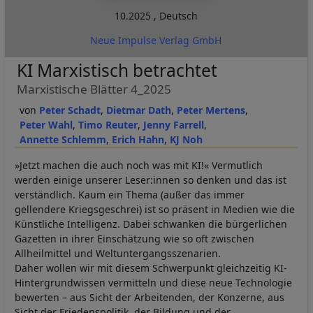
10.2025
,
Deutsch
Neue Impulse Verlag GmbH
KI Marxistisch betrachtet
Marxistische Blätter 4_2025
Peter Schadt
Dietmar Dath
Peter Mertens
Peter Wahl
Timo Reuter
Jenny Farrell
Annette Schlemm
Erich Hahn
KJ Noh
»Jetzt machen die auch noch was mit KI!« Vermutlich
werden einige unserer Leser:innen so denken und das ist
verständlich. Kaum ein Thema (außer das immer
gellendere Kriegsgeschrei) ist so präsent in Medien wie die
Künstliche Intelligenz. Dabei schwanken die bürgerlichen
Gazetten in ihrer Einschätzung wie so oft zwischen
Allheilmittel und Weltuntergangsszenarien.
Daher wollen wir mit diesem Schwerpunkt gleichzeitig KI-
Hintergrundwissen vermitteln und diese neue Technologie
bewerten – aus Sicht der Arbeitenden, der Konzerne, aus
Sicht der Friedenspolitik, der Bildung und der